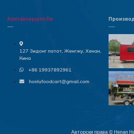
Контактирајте Не
Произво
127 Зидонг патот, Женгжу, Хенан,
Кина
+86 19937892961
honlufoodcart@gmail.com
Авторски права © Henan Ho