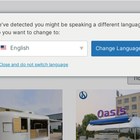
Воздушен тек
Поцинкувано
Д
've detected you might be speaking a different langua
Апара
 you want to change to:
English
Change Languag
оци
Close and do not switch language