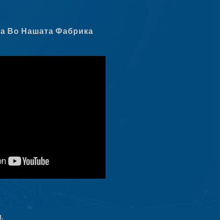
Latviešu valoda
Slovenščina
на Во Нашата Фабрика
Čeština
Ελληνικά
Shqip
Nederlands
العربية
Polski
Русский
Português
Italiano
Deutsch
Français
Español
.