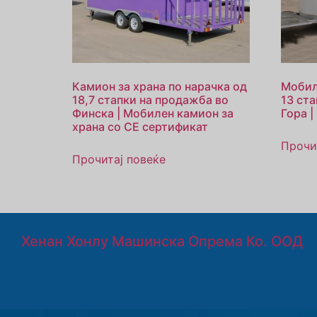
Камион за храна по нарачка од
Мобил
18,7 стапки на продажба во
13 ст
Финска | Мобилен камион за
Гора |
храна со CE сертификат
Прочи
Прочитај повеќе
Хенан Хонлу Машинска Опрема Ко. ООД