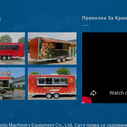
д
Приколки За Хра
nlu Machinery Equipment Co., Ltd. Сите права се задржани