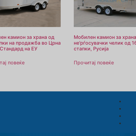
ен камион за храна од
Мобилен камион за храна
апки на продажба во Црна
не'рѓосувачки челик од 1
 Стандард на ЕУ
стапки, Русија
тај повеќе
Прочитај повеќе