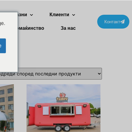
ве приказни
Клиенти
Контакт
ge.
ти за домаќинство
За нас
e