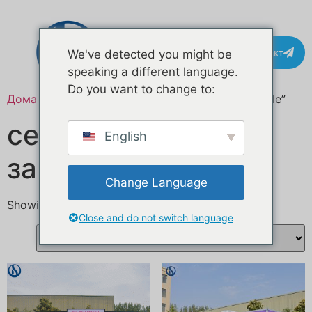
Контакт
We've detected you might be
speaking a different language.
Do you want to change to:
Дома
/ Означени продукти “catering truck for sale”
се продава камион
English
за угостителство
Change Language
Showing all 3 results
Close and do not switch language