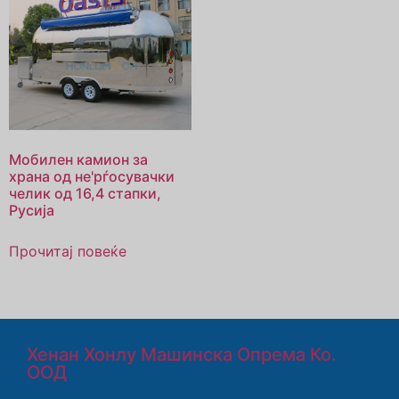
Мобилен камион за
храна од не'рѓосувачки
челик од 16,4 стапки,
Русија
Прочитај повеќе
Хенан Хонлу Машинска Опрема Ко.
ООД