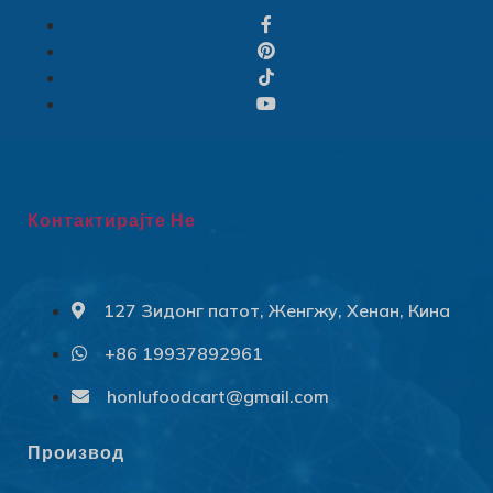
Контактирајте Не
127 Зидонг патот, Женгжу, Хенан, Кина
+86 19937892961
Svenska
Slovenčina
honlufoodcart@gmail.com
Norsk bokmål
Производ
हिन्दी