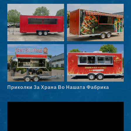
Nederlands (België)
Български
Eesti
Maori
Norsk nynorsk
Српски језик
Hrvatski
Dansk
Latviešu valoda
Приколки За Храна Во Нашата Фабрика
Slovenščina
Čeština
Ελληνικά
Shqip
Nederlands