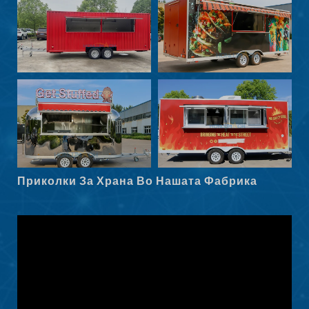
Български
Eesti
Maori
Norsk nynorsk
Српски језик
Hrvatski
Dansk
Latviešu valoda
Приколки За Храна Во Нашата Фабрика
Slovenščina
Čeština
Ελληνικά
Shqip
Nederlands
العربية