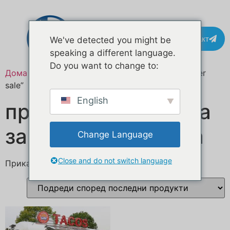
Контакт
We've detected you might be
speaking a different language.
Do you want to change to:
Дома
/ Означени продукти “custom kitchen trailer
sale”
English
продажба приколка
за кујна по нарачка
Change Language
Close and do not switch language
Прикажан е еден резултат