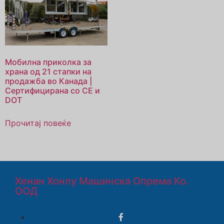
Мобилна приколка за
храна од 21 стапки на
продажба во Канада |
Сертифицирана со CE и
DOT
Прочитај повеќе
Хенан Хонлу Машинска Опрема Ко.
ООД