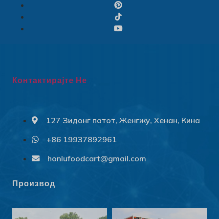
Контактирајте Не
127 Зидонг патот, Женгжу, Хенан, Кина
+86 19937892961
Svenska
Slovenčina
honlufoodcart@gmail.com
Norsk bokmål
Производ
हिन्दी
Nederlands (België)