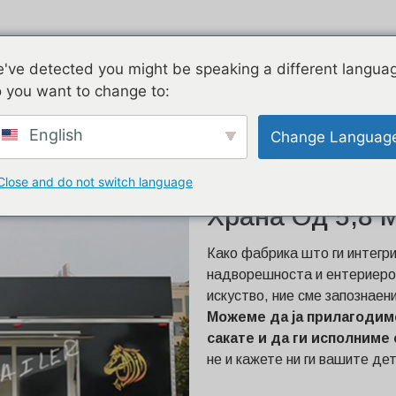
Воздушен тек
Поцинкувано
Д
've detected you might be speaking a different langua
Апара
 you want to change to:
лка за храна од 5,8 метри
English
Change Languag
Close and do not switch language
Прилагодена Ц
Храна Од 5,8 
Како фабрика што ги интегр
надворешноста и ентериерот
искуство, ние сме запознаен
Можеме да ја прилагодим
сакате и да ги исполниме
не и кажете ни ги вашите де