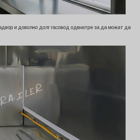
днадвор и доволно долг гасовод одвнатре за да можат да