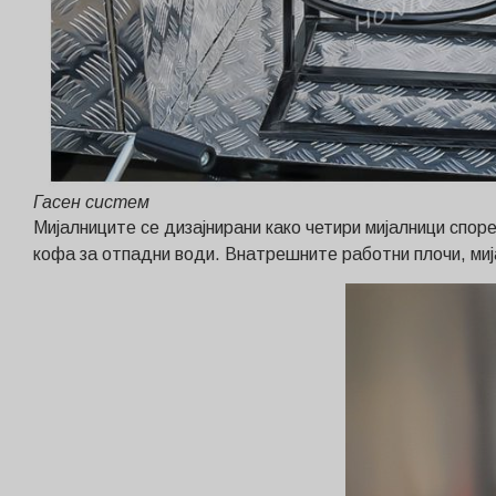
Гасен систем
Мијалниците се дизајнирани како четири мијалници спор
кофа за отпадни води. Внатрешните работни плочи, миј