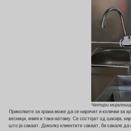
Четири мијалниц
Приколките за храна може да се наречат и колички за хр
весници, книги и така натаму. Се состојат од шасија, к
што ја сакаат. Доколку клиентите сакаат, би сакале да 