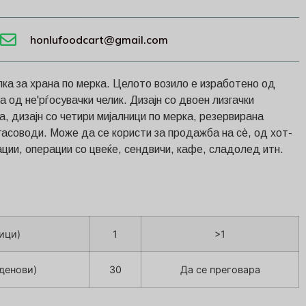
honlufoodcart@gmail.com
ка за храна по мерка. Целото возило е изработено од
 од не'рѓосувачки челик. Дизајн со двоен лизгачки
, дизајн со четири мијалници по мерка, резервирана
 гасоводи. Може да се користи за продажба на сè, од хот-
ции, операции со цвеќе, сендвичи, кафе, сладолед итн.
ици)
1
>1
денови)
30
Да се преговара