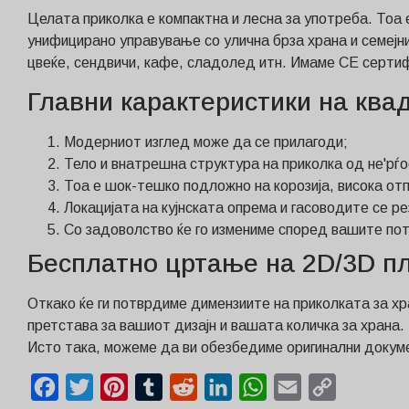
Целата приколка е компактна и лесна за употреба. Тоа 
унифицирано управување со улична брза храна и семејни
цвеќе, сендвичи, кафе, сладолед итн. Имаме CE сертиф
Главни карактеристики на ква
Модерниот изглед може да се прилагоди;
Тело и внатрешна структура на приколка од не'рѓо
Тоа е шок-тешко подложно на корозија, висока отп
Локацијата на кујнската опрема и гасоводите се р
Со задоволство ќе го измениме според вашите по
Бесплатно цртање на 2D/3D пл
Откако ќе ги потврдиме димензиите на приколката за х
претстава за вашиот дизајн и вашата количка за храна.
Исто така, можеме да ви обезбедиме оригинални докуме
Facebook
Twitter
Pinterest
Tumblr
Reddit
LinkedIn
WhatsApp
Email
Copy