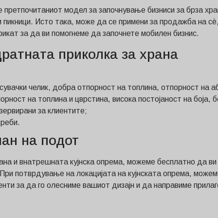
е претпочитаниот модел за започнување бизниси за брза хра
 пикници. Исто така, може да се примени за продажба на с
икат за да ви помогнеме да започнете мобилен бизнис.
дратната приколка за храна
сувачки челик, добра отпорност на топлина, отпорност на а
орност на топлина и цврстина, висока постојаност на боја, 
езервирани за клиентите;
треби.
ан на подот
рана и внатрешната кујнска опрема, можеме бесплатно да ви
 При потврдување на локацијата на кујнската опрема, можеме
нти за да го олесниме вашиот дизајн и да направиме прила