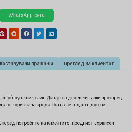
WhatsApp сега
 поставувани прашања
Преглед на клиентот
не'рѓосувачки челик. Дизајн со двоен лизгачки прозорец
 да се користи за продажба на сè, од хот-догови,
 Според потребите на клиентите, предниот сервисен