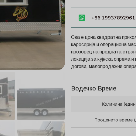
+86 19937892961
Ова е црна квадратна прикол
каросерија и операциона маса
прозорец на предната страна
локација за кујнска опрема и
догови, малопродажни опера
Водечко Време
Количина (един
Проценето време (