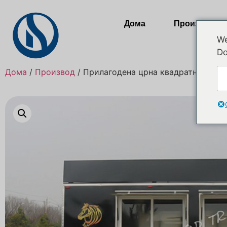
Дома
Производи
We
Do
Дома
/
Производ
/ Прилагодена црна квадратна прико