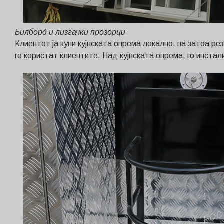
Билборд и лизгачки прозорци
Клиентот ја купи кујнската опрема локално, па затоа р
го користат клиентите. Над кујнската опрема, го инста