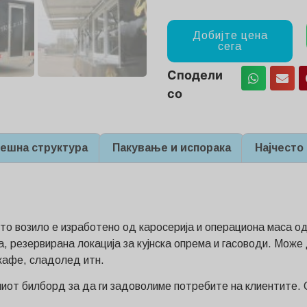
Добијте цена
сега
Сподели
со
ешна структура
Пакување и испорака
Најчесто
то возило е изработено од каросерија и операциона маса од 
а, резервирана локација за кујнска опрема и гасоводи. Може
кафе, сладолед итн.
иот билборд за да ги задоволиме потребите на клиентите.