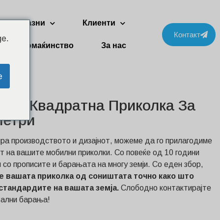
ве приказни
Клиенти
Контакт
ge.
ти за домаќинство
За нас
e
рна Квадратна Приколка За
Метри
ира производството и дизајнот, можеме да го прилагодиме
 на вашите мобилни приколки. Со повеќе од 10 години
и со прописите и барањата на многу земји. Со еден збор,
е вашата приколка од соништата точно како што
 стандардите на вашата земја.
Слободно контактирајте
тални барања!