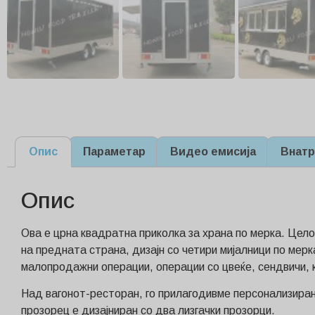
Опис
Параметар
Видео емисија
Внатр
Опис
Ова е црна квадратна приколка за храна по мерка. Цело
на предната страна, дизајн со четири мијалници по мерк
малопродажни операции, операции со цвеќе, сендвичи, 
Над вагонот-ресторан, го прилагодивме персонализиран
прозорец е дизајниран со два лизгачки прозорци.