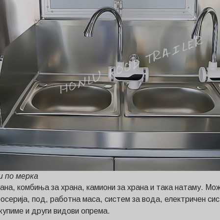
и по мерка
ана, комбиња за храна, камиони за храна и така натаму. Мож
аросерија, под, работна маса, систем за вода, електричен с
купиме и други видови опрема.