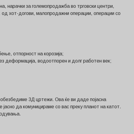
на, нарачки за големопродажба во трговски центри,
è, од хот-догови, малопродажни операции, операции со
бење, отпорност на корозија;
без деформација, водоотпорен и долг работен век;
 обезбедиме 3Д цртежи. Ова ќе ви даде појасна
 јасно да комуницираме со вас преку планот на катот.
годувања.
Svenska