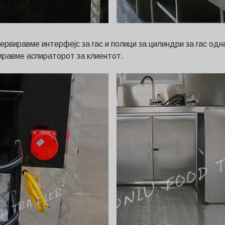
езервиравме интерфејс за гас и полици за цилиндри за гас о
лиравме аспираторот за клиентот.