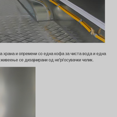
за храна и опремени со една кофа за чиста вода и една
живеење се дизајнирани од не'рѓосувачки челик.