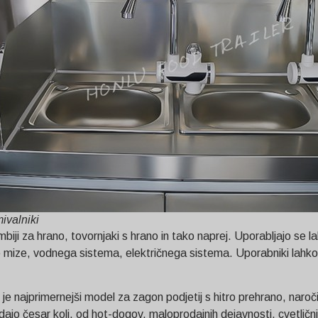
mivalniki
iji za hrano, tovornjaki s hrano in tako naprej. Uporabljajo se lah
 mize, vodnega sistema, električnega sistema. Uporabniki lahko izbe
 najprimernejši model za zagon podjetij s hitro prehrano, naročila
odajo česar koli, od hot-dogov, maloprodajnih dejavnosti, cvetlič