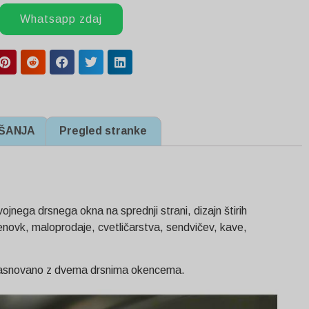
Whatsapp zdaj
ŠANJA
Pregled stranke
vojnega drsnega okna na sprednji strani, dizajn štirih
hrenovk, maloprodaje, cvetličarstva, sendvičev, kave,
a zasnovano z dvema drsnima okencema.