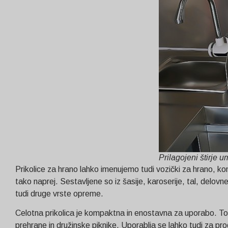
Prilagojeni štirje u
Prikolice za hrano lahko imenujemo tudi vozički za hrano, komb
tako naprej. Sestavljene so iz šasije, karoserije, tal, delovne
tudi druge vrste opreme.
Celotna prikolica je kompaktna in enostavna za uporabo. To je
prehrane in družinske piknike. Uporablja se lahko tudi za pr