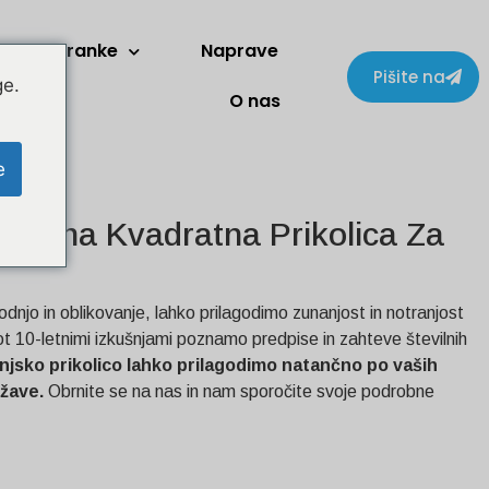
Stranke
Naprave
Pišite na
ge.
O nas
e
M Črna Kvadratna Prikolica Za
odnjo in oblikovanje, lahko prilagodimo zunanjost in notranjost
kot 10-letnimi izkušnjami poznamo predpise in zahteve številnih
njsko prikolico lahko prilagodimo natančno po vaših
ržave.
Obrnite se na nas in nam sporočite svoje podrobne