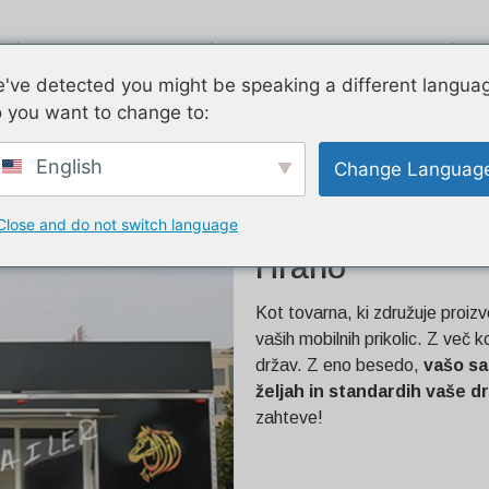
Airstream
Pocinkano
Dve zgodbi
've detected you might be speaking a different langua
 you want to change to:
ica za hrano
English
Change Languag
Close and do not switch language
Prilagojena 5.8
Hrano
Kot tovarna, ki združuje proizv
vaših mobilnih prikolic. Z več 
držav. Z eno besedo,
vašo sa
željah in standardih vaše d
zahteve!