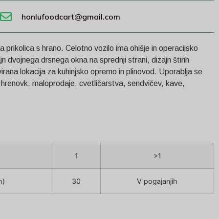
honlufoodcart@gmail.com
a prikolica s hrano. Celotno vozilo ima ohišje in operacijsko
jn dvojnega drsnega okna na sprednji strani, dizajn štirih
virana lokacija za kuhinjsko opremo in plinovod. Uporablja se
d hrenovk, maloprodaje, cvetličarstva, sendvičev, kave,
1
>1
h)
30
V pogajanjih