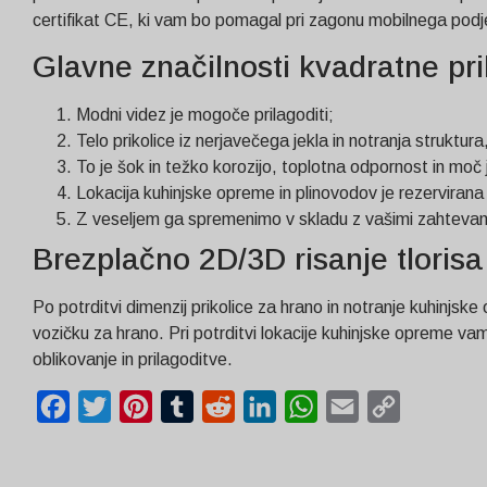
certifikat CE, ki vam bo pomagal pri zagonu mobilnega podj
Glavne značilnosti kvadratne pri
Modni videz je mogoče prilagoditi;
Telo prikolice iz nerjavečega jekla in notranja struktur
To je šok in težko korozijo, toplotna odpornost in moč
Lokacija kuhinjske opreme in plinovodov je rezervirana
Z veseljem ga spremenimo v skladu z vašimi zahtevam
Brezplačno 2D/3D risanje tlorisa
Po potrditvi dimenzij prikolice za hrano in notranje kuhin
vozičku za hrano. Pri potrditvi lokacije kuhinjske opreme v
oblikovanje in prilagoditve.
Facebook
Twitter
Pinterest
Tumblr
Reddit
LinkedIn
WhatsApp
Email
Copy
Link