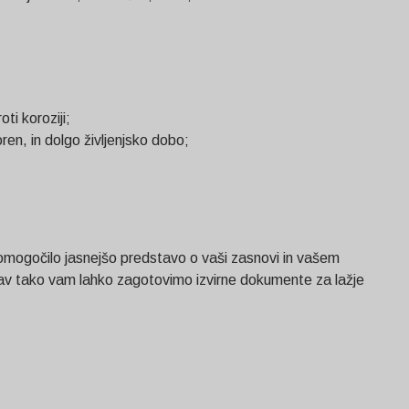
ti koroziji;
en, in dolgo življenjsko dobo;
 omogočilo jasnejšo predstavo o vaši zasnovi in vašem
Prav tako vam lahko zagotovimo izvirne dokumente za lažje
Svenska