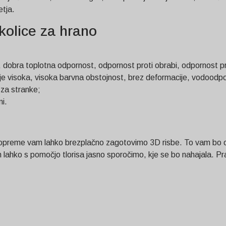
etja.
kolice za hrano
a, dobra toplotna odpornost, odpornost proti obrabi, odpornost pro
 je visoka, visoka barvna obstojnost, brez deformacije, vodoodpor
 za stranke;
i.
jske opreme vam lahko brezplačno zagotovimo 3D risbe. To vam bo
am lahko s pomočjo tlorisa jasno sporočimo, kje se bo nahajala. 