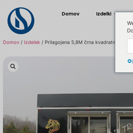
Domov
Izdelki
We
Do
Domov
/
Izdelek
/ Prilagojena 5,8M črna kvadratna prikol