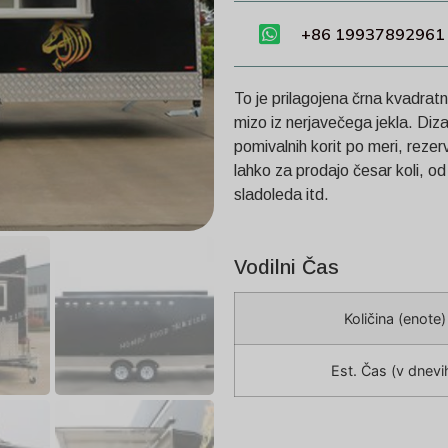
+86 19937892961
To je prilagojena črna kvadratn
mizo iz nerjavečega jekla. Diza
pomivalnih korit po meri, rezer
lahko za prodajo česar koli, o
sladoleda itd.
Vodilni Čas
Količina (enote)
Est. Čas (v dnevi