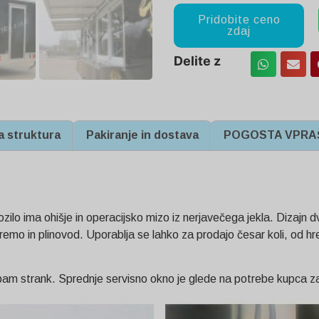
Pridobite ceno
zdaj
Delite z
a struktura
Pakiranje in dostava
POGOSTA VPRA
zilo ima ohišje in operacijsko mizo iz nerjavečega jekla. Dizajn d
opremo in plinovod. Uporablja se lahko za prodajo česar koli, od 
rebam strank. Sprednje servisno okno je glede na potrebe kupc