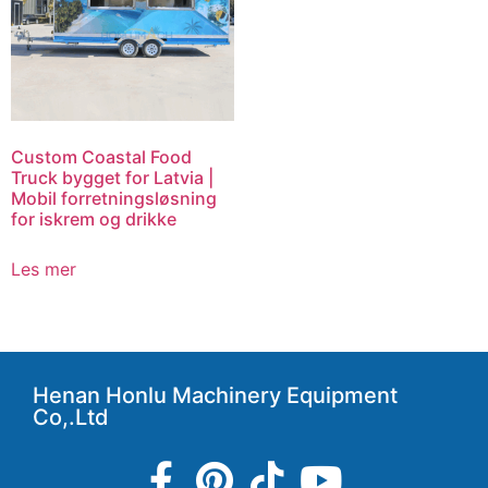
Custom Coastal Food
Truck bygget for Latvia |
Mobil forretningsløsning
for iskrem og drikke
Les mer
Henan Honlu Machinery Equipment
Co,.Ltd