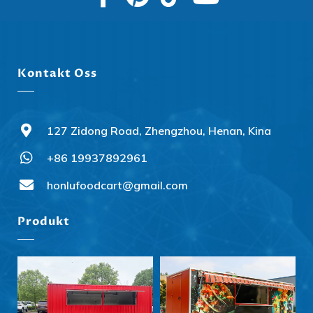
Kontakt Oss
127 Zidong Road, Zhengzhou, Henan, Kina
+86 19937892961
Svenska
Slovenčina
honlufoodcart@gmail.com
हिन्दी
Produkt
Nederlands (België)
Български
Eesti
Maori