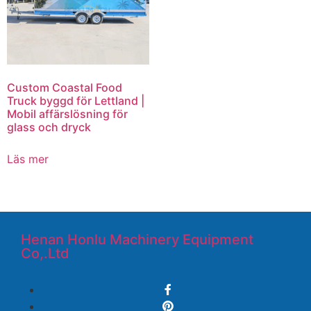
Custom Coastal Food
Truck byggd för Lettland |
Mobil affärslösning för
glass och dryck
Läs mer
Henan Honlu Machinery Equipment
Co,.Ltd