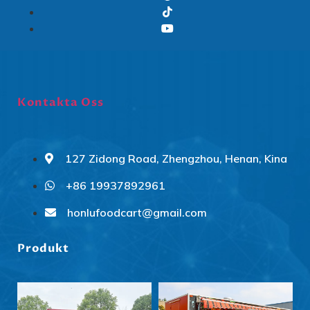
Kontakta Oss
127 Zidong Road, Zhengzhou, Henan, Kina
+86 19937892961
Slovenčina
Norsk bokmål
honlufoodcart@gmail.com
हिन्दी
Produkt
Nederlands (België)
Български
Eesti