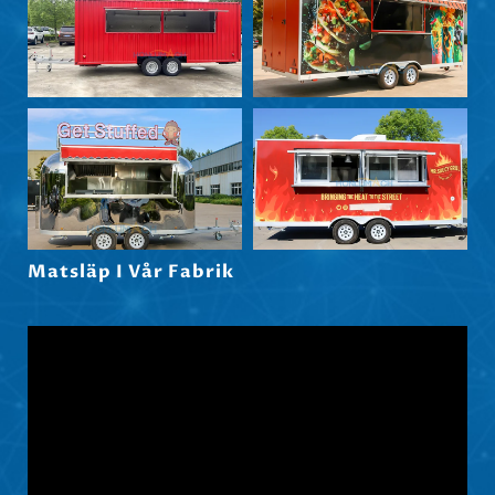
Maori
Norsk nynorsk
Српски језик
Hrvatski
Dansk
Latviešu valoda
Slovenščina
Matsläp I Vår Fabrik
Čeština
Ελληνικά
Македонски јазик
Shqip
Nederlands
العربية