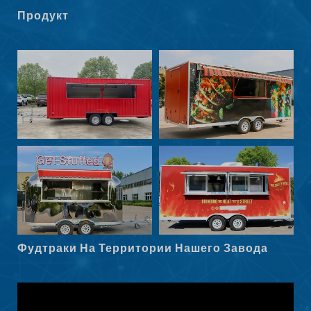
Продукт
हिन्दी
Nederlands (België)
Български
Eesti
Maori
Norsk nynorsk
Српски језик
Hrvatski
Dansk
Latviešu valoda
Фудтраки На Территории Нашего Завода
Slovenščina
Čeština
Ελληνικά