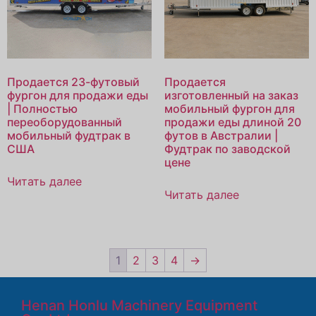
Продается 23-футовый
Продается
фургон для продажи еды
изготовленный на заказ
| Полностью
мобильный фургон для
переоборудованный
продажи еды длиной 20
мобильный фудтрак в
футов в Австралии |
США
Фудтрак по заводской
цене
Читать далее
Читать далее
1
2
3
4
→
Henan Honlu Machinery Equipment