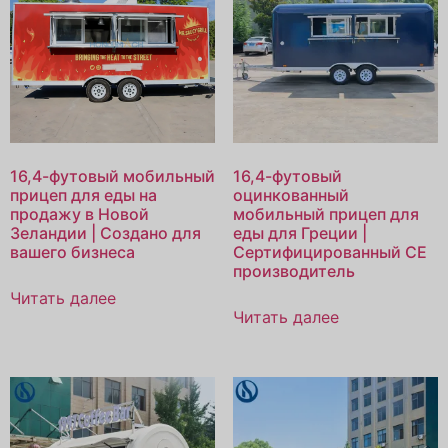
16,4-футовый мобильный
16,4-футовый
прицеп для еды на
оцинкованный
продажу в Новой
мобильный прицеп для
Зеландии | Создано для
еды для Греции |
вашего бизнеса
Сертифицированный CE
производитель
Читать далее
Читать далее