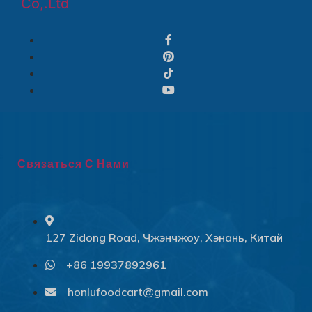
Co,.Ltd
Связаться С Нами
127 Zidong Road, Чжэнчжоу, Хэнань, Китай
+86 19937892961
Svenska
Slovenčina
honlufoodcart@gmail.com
Norsk bokmål