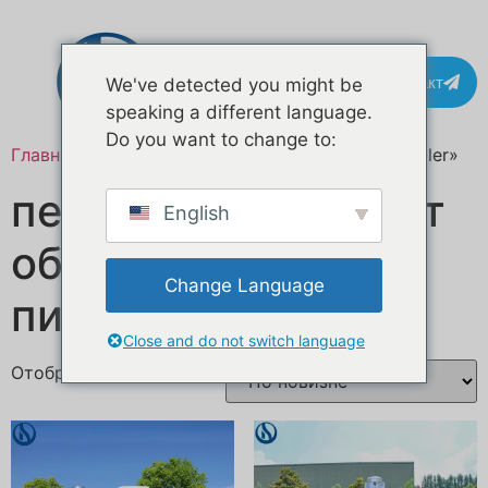
Контакт
We've detected you might be
speaking a different language.
Do you want to change to:
Главная
/ Товары с меткой «custom catering trailer»
передвижной пункт
English
общественного
Change Language
питания
Close and do not switch language
Отображение 1–16 из 60