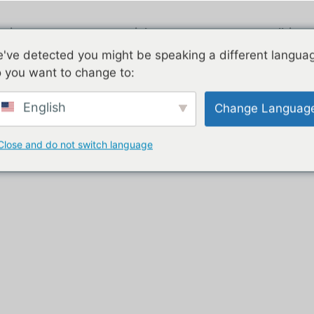
Airstream
Pocinkano
Dve zgodbi
've detected you might be speaking a different langua
 you want to change to:
ion unit”
English
Change Languag
enota
Close and do not switch language