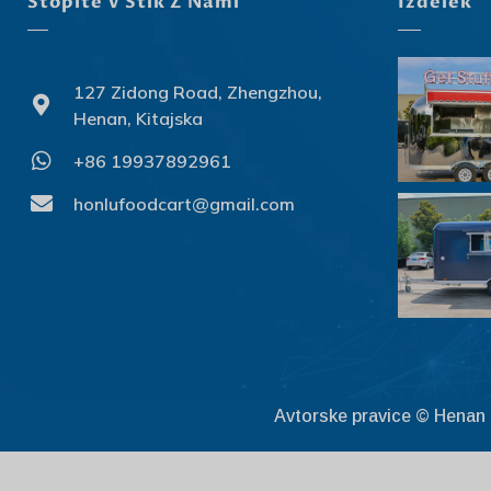
Stopite V Stik Z Nami
Izdelek
127 Zidong Road, Zhengzhou,
Henan, Kitajska
+86 19937892961
honlufoodcart@gmail.com
Avtorske pravice © Henan 
Get discount
1
here!