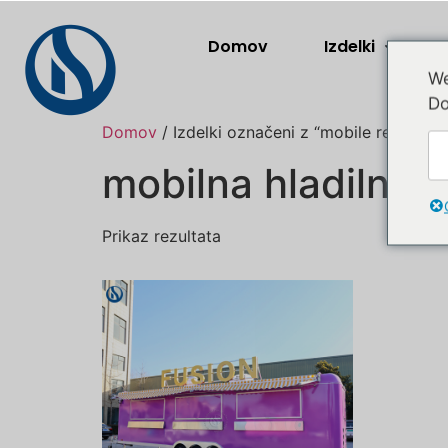
Domov
Izdelki
We
Do
Domov
/ Izdelki označeni z “mobile refrigerat
mobilna hladilna 
Prikaz rezultata