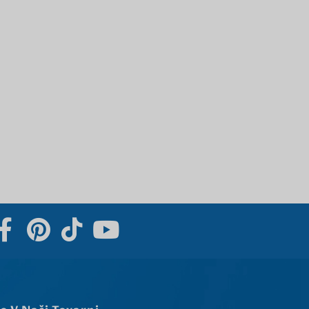
Svenska
Slovenčina
Norsk bokmål
हिन्दी
Nederlands (België)
Български
Eesti
Maori
Norsk nynorsk
Српски језик
Hrvatski
Dansk
Latviešu valoda
Čeština