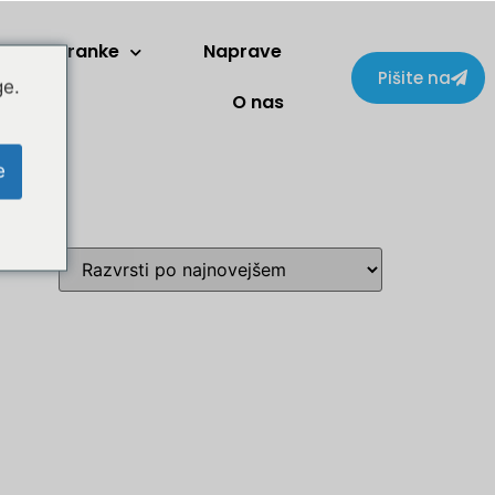
Stranke
Naprave
Pišite na
ge.
O nas
e