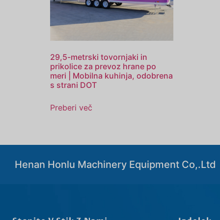
29,5-metrski tovornjaki in
prikolice za prevoz hrane po
meri | Mobilna kuhinja, odobrena
s strani DOT
Preberi več
Henan Honlu Machinery Equipment Co,.Ltd