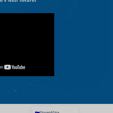
o V Naši Tovarni
Ελληνικά
Македонски јазик
Shqip
Nederlands
العربية
Polski
Русский
Português
Italiano
Deutsch
Français
Español
English
Slovenščina