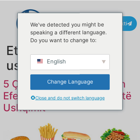
Kontakti
We've detected you might be
speaking a different language.
Do you want to change to:
Etiketë:
rimorkio
ushqimore
English
5 Çelësa për Marketingun
Change Language
Efektiv të Rimorkios suaj të
Close and do not switch language
Ushqimit