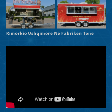
Српски језик
Hrvatski
Dansk
Latviešu valoda
Rimorkio Ushqimore Në Fabrikën Tonë
Slovenščina
Čeština
Ελληνικά
Македонски јазик
Nederlands
العربية
Polski
Русский
Português
Italiano