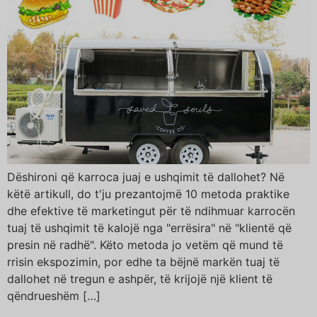
Dëshironi që karroca juaj e ushqimit të dallohet? Në
këtë artikull, do t'ju prezantojmë 10 metoda praktike
dhe efektive të marketingut për të ndihmuar karrocën
tuaj të ushqimit të kalojë nga "errësira" në "klientë që
presin në radhë". Këto metoda jo vetëm që mund të
rrisin ekspozimin, por edhe ta bëjnë markën tuaj të
dallohet në tregun e ashpër, të krijojë një klient të
qëndrueshëm […]