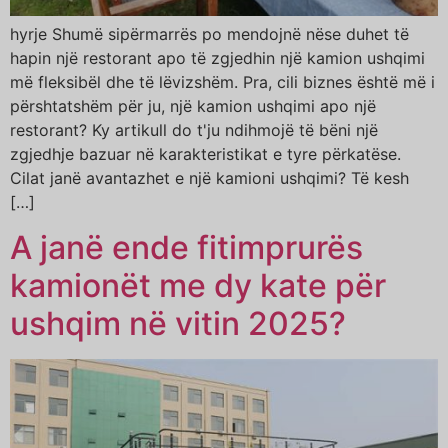
hyrje Shumë sipërmarrës po mendojnë nëse duhet të
hapin një restorant apo të zgjedhin një kamion ushqimi
më fleksibël dhe të lëvizshëm. Pra, cili biznes është më i
përshtatshëm për ju, një kamion ushqimi apo një
restorant? Ky artikull do t'ju ndihmojë të bëni një
zgjedhje bazuar në karakteristikat e tyre përkatëse.
Cilat janë avantazhet e një kamioni ushqimi? Të kesh
[…]
A janë ende fitimprurës
kamionët me dy kate për
ushqim në vitin 2025?