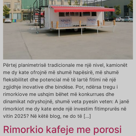
Përtej planimetrisë tradicionale me një nivel, kamionët
me dy kate ofrojnë më shumë hapësirë, më shumë
fleksibilitet dhe potencial më të lartë fitimi në një
zgjidhje inovative dhe bindëse. Por, ndërsa tregu i
rimorkiove me ushqim bëhet më konkurrues dhe
dinamikat ndryshojnë, shumë veta pyesin veten: A janë
rimorkiot me dy kate ende një investim fitimprurës në
vitin 2025? Në këtë blog, ne do të […]
Rimorkio kafeje me porosi