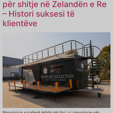
për shitje në Zelandën e Re
– Histori suksesi të
klientëve
Rimorkioja e kafesë është një lloj i ri rimorkioje për