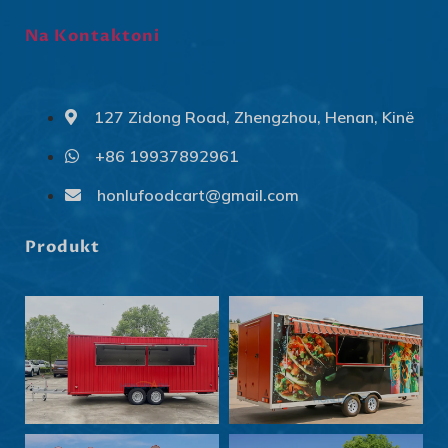
Na Kontaktoni
127 Zidong Road, Zhengzhou, Henan, Kinë
+86 19937892961
Svenska
Slovenčina
honlufoodcart@gmail.com
Norsk bokmål
Produkt
हिन्दी
Nederlands (België)
Български
Eesti
Maori
Norsk nynorsk