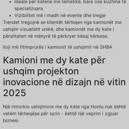
Ideale për kafene me tematikë, bare ose kuzhina të
specializuara
Vizibilitet më i madh në evente dhe tregje
Trendet tregojnë se klientët tërhiqen nga kamionët me
ushqim vizualisht unikë, dhe kamionët me dy kate i
përshtaten në mënyrë të përkryer kësaj kërkese.
lloji më fitimprurës i kamionit të ushqimit në SHBA
Kamioni me dy kate për
ushqim projekton
inovacione në dizajn në vitin
2025
Një rimorkio ushqimore me dy kate nga Honlu nuk është
vetëm tërheqëse për syrin - është një veprim i zgjuar
biznesi.