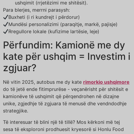
ushqimit (rrjetëzimi me shitësit).
Para blerjes, merrni parasysh:
Buxheti (i ri kundrejt i përdorur)
Mundësi personalizimi (paraqitje, markë, pajisje)
Rregullore lokale (kufizime lartësie, leje)
Përfundim: Kamionë me dy
kate për ushqim = Investim i
zgjuar?
Në vitin 2025, autobus me dy kate
rimorkio ushqimore
do të jetë ende fitimprurëse - veçanërisht për shitësit e
kamionëve të ushqimit që përqendrohen në dizajne
unike, zgjedhje të zgjuara të menusë dhe vendndodhje
strategjike.
Të interesuar të blini një të tillë? Mos kërkoni më tej
sesa të eksploroni prodhuesit kryesorë si Honlu Food