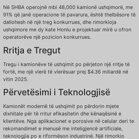
Në SHBA operojnë mbi 48,000 kamionë ushqimorë, me
91% që janë operacione të pavarura, është thelbësore të
dallohesh në një treg konkurrues, dhe rimorkioja
ushqimore me dy kate Honlu e projektuar mirë u ofron
operatorëve një pozicion konkurrues.
Rritja e Tregut
Tregu i kamionëve të ushqimit po përjeton një rritje të
fortë, me një vlerë të vlerësuar prej $4.36 miliardë në
vitin 2025.
Përvetësimi i Teknologjisë
Kamionët modernë të ushqimit po përdorin mjete
dixhitale për të rritur efikasitetin dhe kënaqësinë e
klientëve. Nga aplikacionet e porosive në celular deri te
rekomandimet e menusë me inteligjencë artificiale,
teknologjia po e riformëson industrinë. Një rimorkio