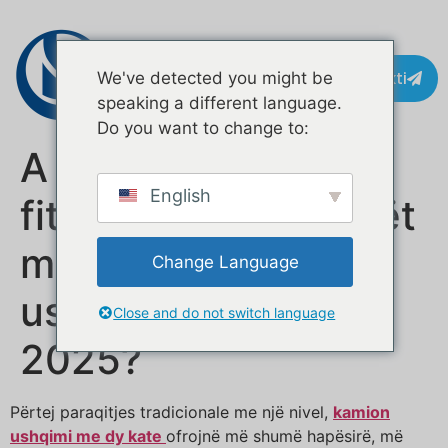
Kontakti
We've detected you might be
speaking a different language.
Do you want to change to:
A janë ende
English
fitimprurës kamionët
me dy kate për
Change Language
ushqim në vitin
Close and do not switch language
2025?
Përtej paraqitjes tradicionale me një nivel,
kamion
ushqimi me dy kate
ofrojnë më shumë hapësirë, më