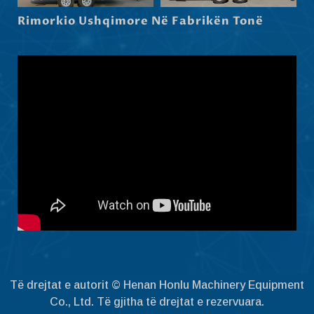
Latviešu valoda
Rimorkio Ushqimore Në Fabrikën Tonë
Slovenščina
Čeština
Ελληνικά
Македонски јазик
Nederlands
العربية
Polski
Русский
Português
Italiano
Deutsch
Të drejtat e autorit © Henan Honlu Machinery Equipment
Français
Co., Ltd. Të gjitha të drejtat e rezervuara.