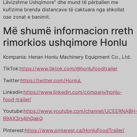
Lëvizshme Ushqimore" dhe mund të përballen me
kufizime brenda distancave të caktuara nga shkollat
ose zonat e banimit.
Më shumë informacion rreth
rimorkios ushqimore Honlu
Kompania: Henan Honlu Machinery Equipment Co., Ltd.
TikTok:
https://www.tiktok.com/@honlufoodtrailer
Twitter:
https://twitter.com/HonluL
Linkedin:
https://www.linkedin.com/company/honlu-
food-trailer/
Youtube:
https://www.youtube.com/channel/UCEERNABH
R9AX3rs4ihQakQ
Pinterest:
https://www.pinterest.ca/HonluFoodTrailer/