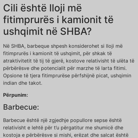
Cili është lloji më
fitimprurës i kamionit të
ushqimit në SHBA?
Në SHBA, barbeque shpesh konsiderohet si lloji më
fitimprurës i kamionit të ushqimit, për shkak të
atraktivitetit të tij të gjerë, kostove relativisht të ulëta të
përbërësve dhe potencialit për marzhe të larta fitimi.
Opsione të tjera fitimprurëse përfshijnë picat, ushqimin
indian dhe takot.
Përpunim:
Barbecue:
Barbecue është një zgjedhje popullore sepse është
relativisht e lehtë për t’u përgatitur me shumicë dhe
kostoja e përbërësve si mishi, erëzat dhe salcat është