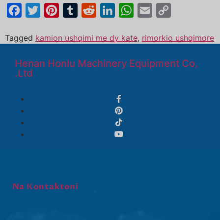
Facebook
Twitter
Pinterest
Tumblr
Reddit
LinkedIn
WhatsApp
Email
Copy
Link
Tagged
kamion ushqimi me dy kate
,
rimorkio ushqimore
Henan Honlu Machinery Equipment Co,
.Ltd
Na Kontaktoni