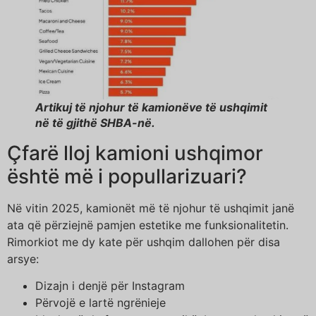
Artikuj të njohur të kamionëve të ushqimit
në të gjithë SHBA-në.
Çfarë lloj kamioni ushqimor
është më i popullarizuari?
Në vitin 2025, kamionët më të njohur të ushqimit janë
ata që përziejnë pamjen estetike me funksionalitetin.
Rimorkiot me dy kate për ushqim dallohen për disa
arsye:
Dizajn i denjë për Instagram
Përvojë e lartë ngrënieje