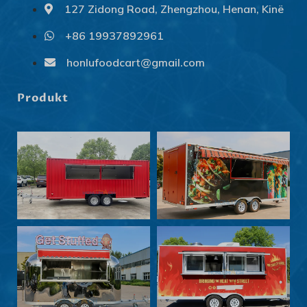
127 Zidong Road, Zhengzhou, Henan, Kinë
+86 19937892961
Svenska
honlufoodcart@gmail.com
Slovenčina
Norsk bokmål
Produkt
हिन्दी
Nederlands (België)
Български
Eesti
Maori
Norsk nynorsk
Српски језик
Hrvatski
Dansk