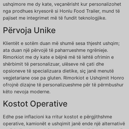
ushqimore me dy kate, veçanërisht kur personalizohet
nga prodhues kryesorë si Honlu Food Trailer, mund të
pajiset me integrimet më të fundit teknologjike.
Përvoja Unike
Klientët e sotëm duan më shumë sesa thjesht ushqim;
ata duan një përvojë të paharrueshme ngrënieje.
Rimorkiot me dy kate e bëjnë më të lehtë ofrimin e
shërbimit të personalizuar, ulëseve në çati dhe
opsioneve të specializuara dietike, siç janë menutë
vegjetariane ose pa gluten. Rimorkiot e Ushqimit Honro
ofrojnë dizajne të personalizueshme për të përmbushur
këto nevoja moderne.
Kostot Operative
Edhe pse inflacioni ka rritur kostot e përgjithshme
operative, kamionët e ushqimit janë ende një alternativë