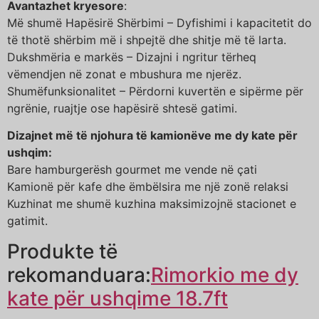
Avantazhet kryesore
:
Më shumë Hapësirë Shërbimi – Dyfishimi i kapacitetit do
të thotë shërbim më i shpejtë dhe shitje më të larta.
Dukshmëria e markës – Dizajni i ngritur tërheq
vëmendjen në zonat e mbushura me njerëz.
Shumëfunksionalitet – Përdorni kuvertën e sipërme për
ngrënie, ruajtje ose hapësirë shtesë gatimi.
Dizajnet më të njohura të kamionëve me dy kate për
ushqim:
Bare hamburgerësh gourmet me vende në çati
Kamionë për kafe dhe ëmbëlsira me një zonë relaksi
Kuzhinat me shumë kuzhina maksimizojnë stacionet e
gatimit.
Produkte të
rekomanduara:
Rimorkio me dy
kate për ushqime 18.7ft