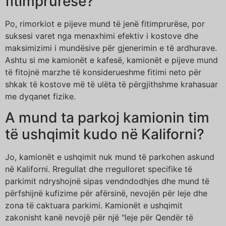
fitimprurëse?
Po, rimorkiot e pijeve mund të jenë fitimprurëse, por
suksesi varet nga menaxhimi efektiv i kostove dhe
maksimizimi i mundësive për gjenerimin e të ardhurave.
Ashtu si me kamionët e kafesë, kamionët e pijeve mund
të fitojnë marzhe të konsiderueshme fitimi neto për
shkak të kostove më të ulëta të përgjithshme krahasuar
me dyqanet fizike.
A mund ta parkoj kamionin tim
të ushqimit kudo në Kaliforni?
Jo, kamionët e ushqimit nuk mund të parkohen askund
në Kaliforni. Rregullat dhe rregulloret specifike të
parkimit ndryshojnë sipas vendndodhjes dhe mund të
përfshijnë kufizime për afërsinë, nevojën për leje dhe
zona të caktuara parkimi. Kamionët e ushqimit
zakonisht kanë nevojë për një "leje për Qendër të