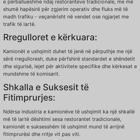
e përballueshme ndaj restoranteve tradicionale, me më
shumë hapësirë për zgjerim operativ dhe fluks më të
madh trafiku - veçanërisht në vendet ose ngjarjet me
trafik të lartë.
Rregulloret e kërkuara:
Kamionët e ushqimit duhet të jenë në përputhje me një
sërë rregulloresh, duke përfshirë standardet e shëndetit
dhe sigurisë, lejet për aktivitete specifike dhe kërkesat e
mundshme të komisarit.
Shkalla e Suksesit të
Fitimprurjes:
Ndërsa industria e kamionëve të ushqimit ka një shkallë
më të lartë dështimi sesa restorantet tradicionale,
kamionët e suksesshëm të ushqimit mund të arrijnë
fitimprurësi dhe rritje vit pas viti.