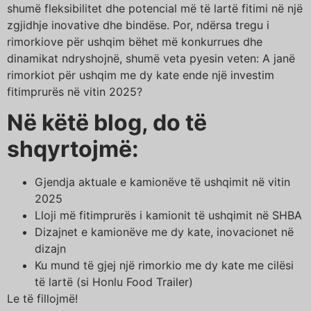
shumë fleksibilitet dhe potencial më të lartë fitimi në një
zgjidhje inovative dhe bindëse. Por, ndërsa tregu i
rimorkiove për ushqim bëhet më konkurrues dhe
dinamikat ndryshojnë, shumë veta pyesin veten: A janë
rimorkiot për ushqim me dy kate ende një investim
fitimprurës në vitin 2025?
Në këtë blog, do të
shqyrtojmë:
Gjendja aktuale e kamionëve të ushqimit në vitin
2025
Lloji më fitimprurës i kamionit të ushqimit në SHBA
Dizajnet e kamionëve me dy kate, inovacionet në
dizajn
Ku mund të gjej një rimorkio me dy kate me cilësi
të lartë (si Honlu Food Trailer)
Le të fillojmë!