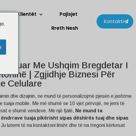
Klientët
Pajisjet
Kontakti
ge.
Rreth Nesh
e
nalizuar Me Ushqim Bregdetar I
toninë | Zgjidhje Biznesi Për
je Celulare
dhimin dhe dizajnin, ne mund të personalizojmë pjesën e jashtme
e tuaja mobile. Me më shumë se 10 vjet përvojë, ne jemi të
esat e shumë vendeve. Me një fjalë,
Ne mund ta
ëndrrave tuaja pikërisht sipas dëshirës tuaj dhe sipas
Ju lutemi të na kontaktoni lirisht dhe të na tregoni kërkesat