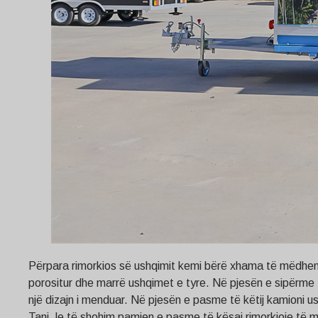
Përpara rimorkios së ushqimit kemi bërë xhama të mëdhenj s
porositur dhe marrë ushqimet e tyre. Në pjesën e sipërme të 
një dizajn i menduar. Në pjesën e pasme të këtij kamioni ush
Tani, le të shohim pamjen e pasme të kësaj rimorkioje të