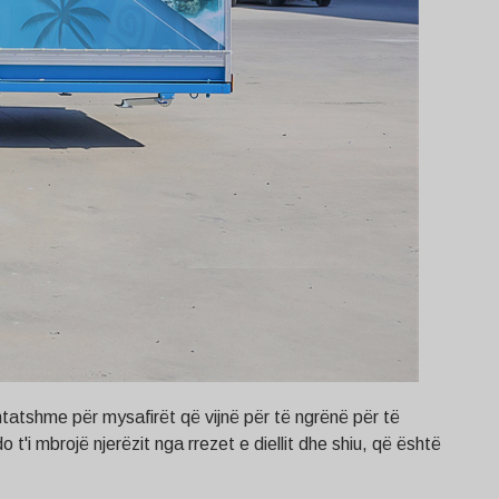
htatshme për mysafirët që vijnë për të ngrënë për të
t'i mbrojë njerëzit nga rrezet e diellit dhe shiu, që është