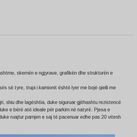
jashtme, skemën e ngjyrave, grafikën dhe strukturën e
ës së tyre, trupi i kamionit është lyer me bojë qielli me
i, shiu dhe lagështia, duke siguruar gjithashtu rezistencë
duke e bërë atë ideale për parkim në natyrë. Pjesa e
, duke ruajtur pamjen e saj të pacenuar edhe pas 20 vitesh