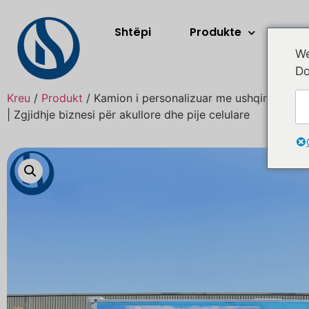
Shtëpi
Produkte
Rr
We
Do
Kreu
/
Produkt
/ Kamion i personalizuar me ushqim bregde
| Zgjidhje biznesi për akullore dhe pije celulare