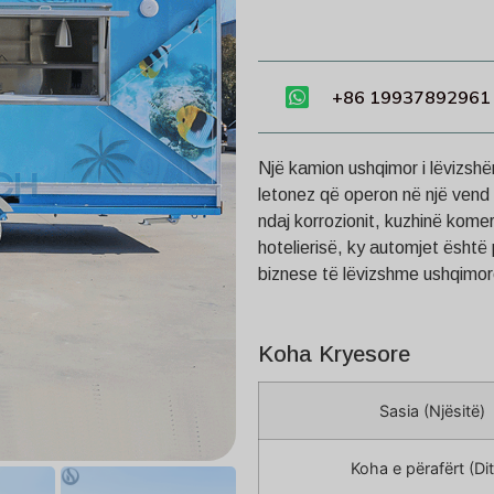
+86 19937892961
Një kamion ushqimor i lëvizshëm
letonez që operon në një vend 
ndaj korrozionit, kuzhinë komer
hotelierisë, ky automjet është p
biznese të lëvizshme ushqimor
Koha Kryesore
Sasia (Njësitë)
Koha e përafërt (Dit