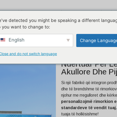
jedha e ajrit
I galvanizuar
Dy histori
've detected you might be speaking a different langua
 you want to change to:
tar i ndërtuar për Letoninë
English
Change Languag
Close and do not switch language
Kamion I Perso
Ndërtuar Për Le
Akullore Dhe Pi
Si një fabrikë që integron pro
dhe të brendshme të rimorkiov
njohur me rregulloret dhe kërk
personalizojmë rimorkion e 
standardeve të vendit tuaj.
tuaja të hollësishme!