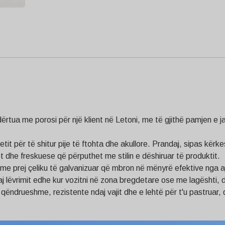
ërtua me porosi për një klient në Letoni, me të gjithë pamjen e 
t për të shitur pije të ftohta dhe akullore. Prandaj, sipas kërkes
 dhe freskuese që përputhet me stilin e dëshiruar të produktit.
me prej çeliku të galvanizuar që mbron në mënyrë efektive nga ajr
aj lëvrimit edhe kur vozitni në zona bregdetare ose me lagështi, 
 qëndrueshme, rezistente ndaj vajit dhe e lehtë për t'u pastruar