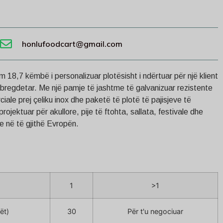
honlufoodcart@gmail.com
 18,7 këmbë i personalizuar plotësisht i ndërtuar për një klient
bregdetar. Me një pamje të jashtme të galvanizuar rezistente
ciale prej çeliku inox dhe paketë të plotë të pajisjeve të
rojektuar për akullore, pije të ftohta, sallata, festivale dhe
e në të gjithë Evropën.
1
>1
ët)
30
Për t'u negociuar