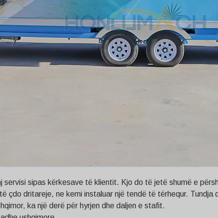
ervisi sipas kërkesave të klientit. Kjo do të jetë shumë e përs
çdo dritareje, ne kemi instaluar një tendë të tërhequr. Tundja do 
qimor, ka një derë për hyrjen dhe daljen e stafit.
 madhe ushqimore.