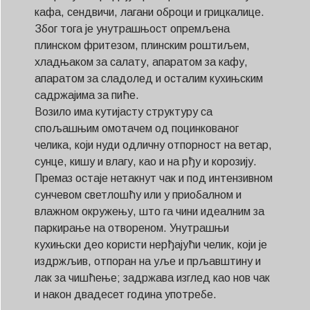
кафа, сендвичи, лагани оброци и грицкалице.
Због тога је унутрашњост опремљена
плинском фритезом, плинским роштиљем,
хладњаком за салату, апаратом за кафу,
апаратом за сладолед и осталим кухињским
садржајима за пиће.
Возило има кутијасту структуру са
спољашњим омотачем од поцинкованог
челика, који нуди одличну отпорност на ветар,
сунце, кишу и влагу, као и на рђу и корозију.
Премаз остаје нетакнут чак и под интензивном
сунчевом светлошћу или у приобалном и
влажном окружењу, што га чини идеалним за
паркирање на отвореном. Унутрашњи
кухињски део користи нерђајући челик, који је
издржљив, отпоран на уље и прљавштину и
лак за чишћење; задржава изглед као нов чак
и након двадесет година употребе.