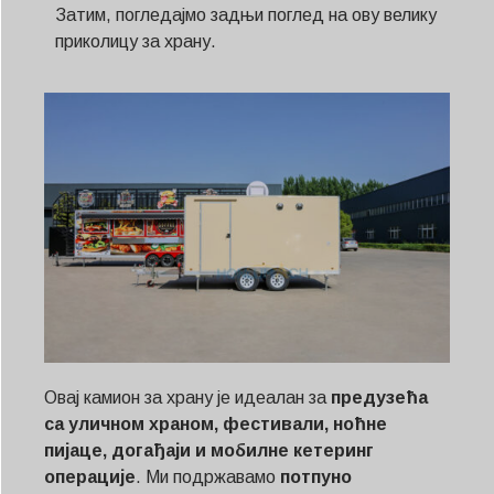
Затим, погледајмо задњи поглед на ову велику
приколицу за храну.
Овај камион за храну је идеалан за
предузећа
са уличном храном, фестивали, ноћне
пијаце, догађаји и мобилне кетеринг
операције
. Ми подржавамо
потпуно