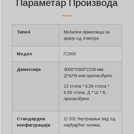
Параметар Производа
Типе4
Мобилна приколица за
храну од 4 метра
Модел
ГС900
Димензија
4000*2000*2100 мм,
Д*Ш*В или прилагођено
13 стопа * 6,56 стопа *
6,56 стопа, Д * Ш * В,
прилагођено
Стандардна
1) 201 Унутрашњи зид од
конфигурација
нерђајућег челика,