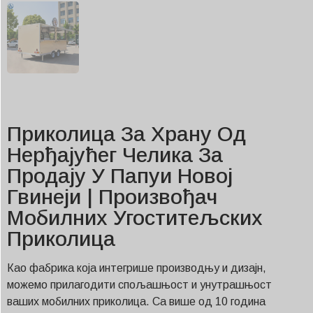
Приколица За Храну Од
Нерђајућег Челика За
Продају У Папуи Новој
Гвинеји | Произвођач
Мобилних Угоститељских
Приколица
Као фабрика која интегрише производњу и дизајн,
можемо прилагодити спољашњост и унутрашњост
ваших мобилних приколица. Са више од 10 година