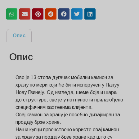
Опис
Опис
Ово је 13 стопа дугачак мобилни камион за
храну по мери који ће бити испоручен у Папуу
Нову Гвинеју. Од изгледа, шеме боја и шара
до структуре, све је у потпуности прилагођено
специфичним захтевима клијента.
Овај камион за храну је посебно дизајниран за
продају брзе хране.
Наши купци првенствено користе овај камион
за храну за продају брзе хране као што су