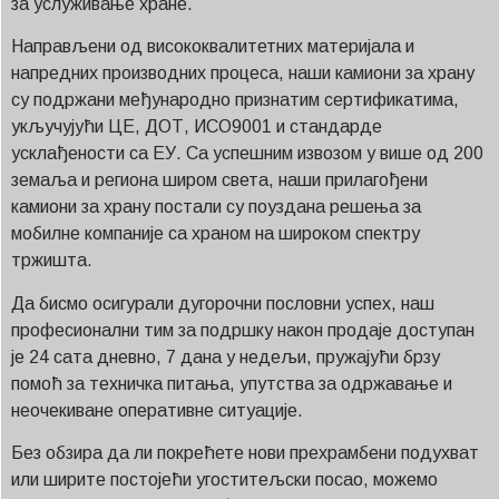
за услуживање хране.
Направљени од висококвалитетних материјала и
напредних производних процеса, наши камиони за храну
су подржани међународно признатим сертификатима,
укључујући ЦЕ, ДОТ, ИСО9001 и стандарде
усклађености са ЕУ. Са успешним извозом у више од 200
земаља и региона широм света, наши прилагођени
камиони за храну постали су поуздана решења за
мобилне компаније са храном на широком спектру
тржишта.
Да бисмо осигурали дугорочни пословни успех, наш
професионални тим за подршку након продаје доступан
је 24 сата дневно, 7 дана у недељи, пружајући брзу
помоћ за техничка питања, упутства за одржавање и
неочекиване оперативне ситуације.
Без обзира да ли покрећете нови прехрамбени подухват
или ширите постојећи угоститељски посао, можемо