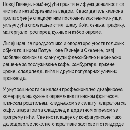
Новој Гвинеји, комбинујући практичну функционалност са
чистим и незаборавним изгледом. Сваки детаљ камиона
прилагођен је специфичним пословним захтевима купца,
укључујући спољашњи стил, шему боја, ознаке, графику,
материјале, распоред кухиње и избор опреме.
Дизајниран за предузетнике и оператере угоститељских
објеката широм Папуе Нове Гвинеје и Океаније, овај
мобилни камион за храну нуди флексибилно и ефикасно
решење за послуживање кафе, хамбургера, пржене
хране, сладоледа, пића и других популарних уличних
производа.
У унутрашњости се налази професионално дизајнирана
комерцијална кухиња опремљена плинском фритезом,
плинским роштиљем, хладњаком за салату, апаратом за
кафу, апаратом за сладолед и додатном опремом за
припрему пића. Све инсталације су конфигурисане тако
да задовоље локалне оперативне захтеве и стандарде