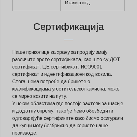
Svenska
Италија итд.
Slovenčina
Norsk bokmål
Сертификација
हिन्दी
Nederlands (België)
Наше приколице за храну за продају имају
Български
различите врсте сертификата, као што су ДОТ
Eesti
сертификат, ЦЕ сертификат, ИСО9001
Maori
сертификат и идентификациони код возила.
Стога, нема потребе да бринете о
Norsk nynorsk
квалификацијама угоститељског камиона; може
Hrvatski
се мирно возити на путу.
У неким областима где постоје захтеви за шасије
Dansk
и додатну опрему, такође ћемо обезбедити
Latviešu valoda
одговарајуће сертификате како бисмо осигурали
Slovenščina
да купци могу безбрижно да користе наше
производе.
Čeština