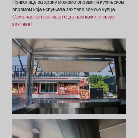
Приколице за храну можемо опремити кухињском
опремом која испуњава захтеве земље купца.
Само нас контактирајте да нам кажете своје
захтеве!