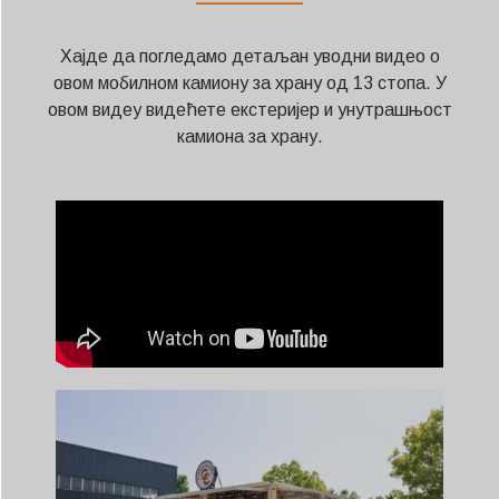
——————
Хајде да погледамо детаљан уводни видео о
овом мобилном камиону за храну од 13 стопа. У
овом видеу видећете екстеријер и унутрашњост
камиона за храну.