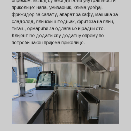
опремом. Испод су неки детаљи унутрашњости
приколице: напа, умиваоник, клима уређај,
фрижидер за салату, апарат за кафу, машина за
сладолед, плински штедњак, фритеза на плин,
тигањ, ормарићи за одлагање и радни сто.
Клијент ће додати сву додатну опрему по
потреби након пријема приколице.