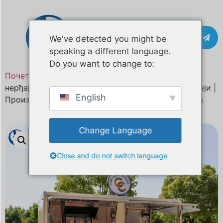
Контакт
We've detected you might be
speaking a different language.
Do you want to change to:
Почетна
/
Производ
Приколица за храну од
нерђајућег челика за продају у Папуи Новој Гвинеји |
English
Произвођач мобилних угоститељских приколица
Change Language
Close and do not switch language