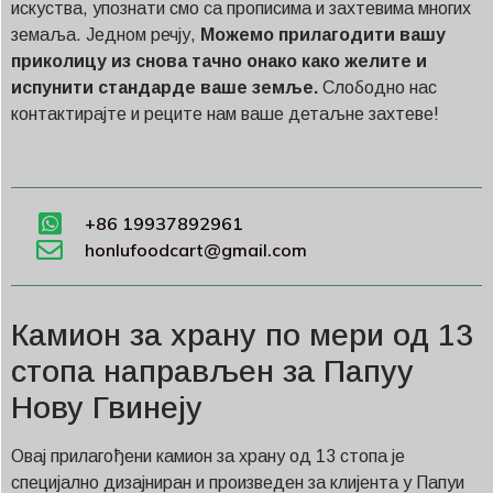
искуства, упознати смо са прописима и захтевима многих
земаља. Једном речју,
Можемо прилагодити вашу
приколицу из снова тачно онако како желите и
испунити стандарде ваше земље.
Слободно нас
контактирајте и реците нам ваше детаљне захтеве!
+86 19937892961
honlufoodcart@gmail.com
Камион за храну по мери од 13
стопа направљен за Папуу
Нову Гвинеју
Овај прилагођени камион за храну од 13 стопа је
специјално дизајниран и произведен за клијента у Папуи