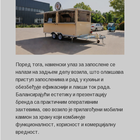
Поред тога, наменски улаз за запослене се
налази на задњем делу возила, што олакшава
приступ запосленима и рад у кухињи и
обезбеђује ефикаснији и лакши ток рада.
Балансирајући естетику и презентацију
бренда са практичним оперативним
захтевима, ово возило је прилагођени мобилни
камион за храну који комбинује
функционалност, корисност и комерцијалну
вредност.