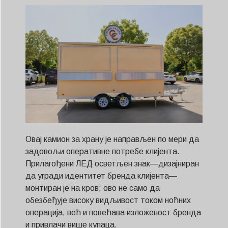
Овај камион за храну је направљен по мери да
задовољи оперативне потребе клијента.
Прилагођени ЛЕД осветљен знак—дизајниран
да угради идентитет бренда клијента—
монтиран је на кров; ово не само да
обезбеђује високу видљивост током ноћних
операција, већ и повећава изложеност бренда
и привлачи више купаца.