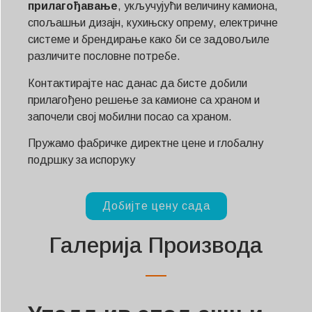
прилагођавање
, укључујући величину камиона,
спољашњи дизајн, кухињску опрему, електричне
системе и брендирање како би се задовољиле
различите пословне потребе.
Контактирајте нас данас да бисте добили
прилагођено решење за камионе са храном и
започели свој мобилни посао са храном.
Пружамо фабричке директне цене и глобалну
подршку за испоруку
Добијте цену сада
Галерија Производа