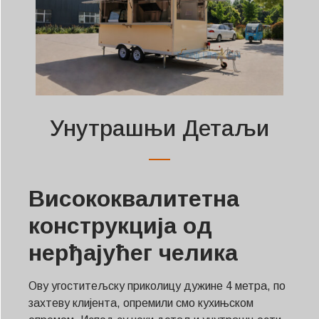
Унутрашњи Детаљи
Висококвалитетна
конструкција од
нерђајућег челика
Ову угоститељску приколицу дужине 4 метра, по
захтеву клијента, опремили смо кухињском