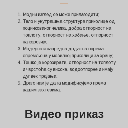
Модни изглед се може прилагодити;
Тело и унутрашња структура приколице од
поцинкованог челика, добра отпорност на
топлоту, отпорност на хабање, отпорност
на корозију;
Модерна и напредна додатна опрема
опремљена у мобилној приколици за храну;
Тешко је корозирати, отпорност на топлоту
и чврстоћа су високе, водоотпорне и имају
дуг век трајања;
Драго нам је да га модификујемо према
вашим захтевима.
Видео приказ