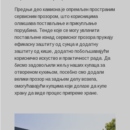
Предњи део камиона је опремљен пространим
сервисним прозором, што корисницима
олакшава постављање и прикупљање
поруџбина. Тенде које се могу увлачити
постављене изнад сервисног прозора пружају
ефикасну заштиту од сунца и додатну
заштиту од кише, додатно побољшавајући
корисничко искуство и практичност рада. Да
бисмо задовољили жељу наших купаца за
отвореном кухињом, посебно смо додали
велики прозор на задњем делу возила,
омогућавајући купцима који долазе да купе
храну да виде процес припреме хране.