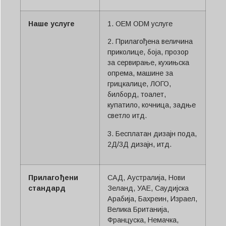
Наше услуге
1. OEM ODM услуге
2. Прилагођена величина
приколице, боја, прозор
за сервирање, кухињска
опрема, машине за
грицкалице, ЛОГО,
билборд, тоалет,
купатило, кочница, задње
светло итд.
3. Бесплатан дизајн пода,
2Д/3Д дизајн, итд.
Прилагођени
САД, Аустралија, Нови
стандард
Зеланд, УАЕ, Саудијска
Арабија, Бахреин, Израел,
Велика Британија,
Француска, Немачка,