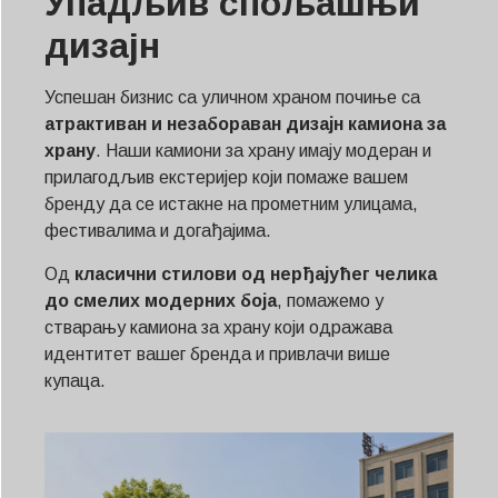
Упадљив спољашњи
дизајн
Успешан бизнис са уличном храном почиње са
атрактиван и незабораван дизајн камиона за
храну
. Наши камиони за храну имају модеран и
прилагодљив екстеријер који помаже вашем
бренду да се истакне на прометним улицама,
фестивалима и догађајима.
Од
класични стилови од нерђајућег челика
до смелих модерних боја
, помажемо у
стварању камиона за храну који одражава
идентитет вашег бренда и привлачи више
купаца.