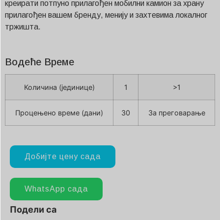
креирати потпуно прилагођен мобилни камион за храну
прилагођен вашем бренду, менију и захтевима локалног
тржишта.
Водеће Време
Количина (јединице)
1
>1
Процењено време (дани)
30
За преговарање
Добијте цену сада
WhatsApp сада
Подели са