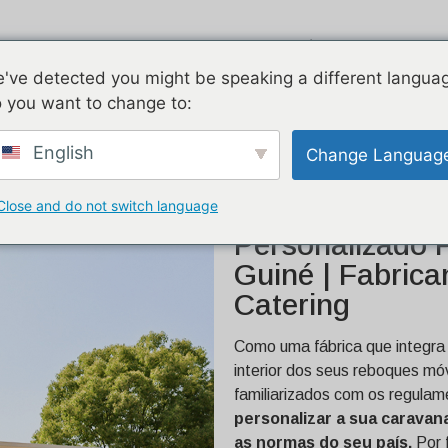
Corrente de ar
Galvanizado
D
've detected you might be speaking a different langua
Elec
 you want to change to:
ersonalizado para venda em
English
Change Languag
ring
Close and do not switch language
Trailer De Alim
Personalizado
Guiné | Fabrica
Catering
Como uma fábrica que integra 
interior dos seus reboques m
familiarizados com os regulam
personalizar a sua carava
as normas do seu país.
Por 