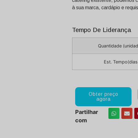
catering existente, podemos c
à sua marca, cardápio e requis
Tempo De Liderança
Quantidade (unida
Est. Tempo(dias
Obter preço
agora
Partilhar
com