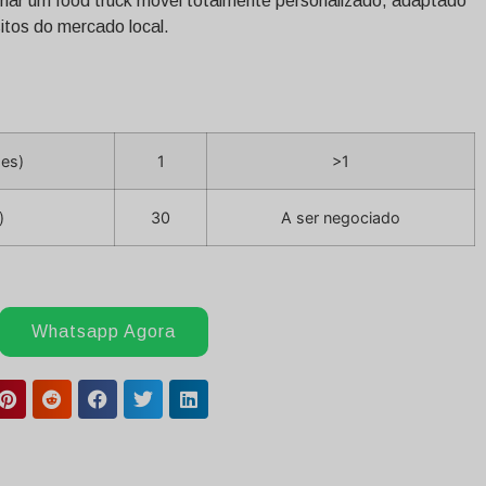
riar um food truck móvel totalmente personalizado, adaptado
itos do mercado local.
des)
1
>1
)
30
A ser negociado
Whatsapp Agora