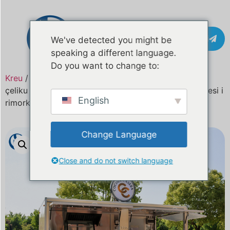
Kontakti
We've detected you might be
speaking a different language.
Do you want to change to:
Kreu
/
Produkt
Rimorkio ushqimore me porosi prej
çeliku inox për shitje në Papua Guinea e Re | Prodhuesi i
English
rimorkiove për furnizim ushqimi celular
Change Language
Close and do not switch language