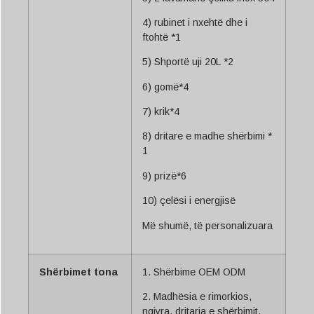
4) rubinet i nxehtë dhe i
ftohtë *1
5) Shportë uji 20L *2
6) gomë*4
7) krik*4
8) dritare e madhe shërbimi *
1
9) prizë*6
10) çelësi i energjisë
Më shumë, të personalizuara
Shërbimet tona
1. Shërbime OEM ODM
2. Madhësia e rimorkios,
ngjyra, dritarja e shërbimit,