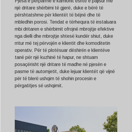
Pjesa e përparme e kamionit është e pajisur me
një dritare shërbimi të gjerë, duke e bërë të
përshtatshme për klientët të bëjnë dhe të
mbledhin porosi. Tendat e tërhequra të instaluara
mbi dritaren e shërbimit ofrojnë mbrojtje efektive
nga dielli dhe mbrojtje shtesë kundër shiut, duke
rritur më tej përvojën e klientit dhe komoditetin
operativ. Për të plotësuar dëshirën e klientëve
tanë për një kuzhinë të hapur, ne shtuam
posaçërisht një dritare të madhe në pjesën e
pasme të automjetit, duke lejuar klientët që vijnë
për të blerë ushqim të shohin procesin e
përgatitjes së ushqimit.