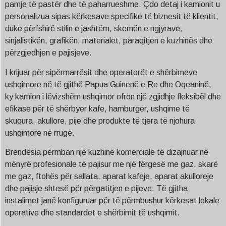
pamje të pastër dhe të paharrueshme. Çdo detaj i kamionit u
personalizua sipas kërkesave specifike të biznesit të klientit,
duke përfshirë stilin e jashtëm, skemën e ngjyrave,
sinjalistikën, grafikën, materialet, paraqitjen e kuzhinës dhe
përzgjedhjen e pajisjeve.
I krijuar për sipërmarrësit dhe operatorët e shërbimeve
ushqimore në të gjithë Papua Guinenë e Re dhe Oqeaninë,
ky kamion i lëvizshëm ushqimor ofron një zgjidhje fleksibël dhe
efikase për të shërbyer kafe, hamburger, ushqime të
skuqura, akullore, pije dhe produkte të tjera të njohura
ushqimore në rrugë.
Brendësia përmban një kuzhinë komerciale të dizajnuar në
mënyrë profesionale të pajisur me një fërgesë me gaz, skarë
me gaz, ftohës për sallata, aparat kafeje, aparat akulloreje
dhe pajisje shtesë për përgatitjen e pijeve. Të gjitha
instalimet janë konfiguruar për të përmbushur kërkesat lokale
operative dhe standardet e shërbimit të ushqimit.