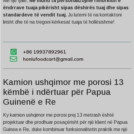
Me një fjalë,
Ne mund ta personalizojmë rimorkion e
ëndrrave tuaja pikërisht sipas dëshirës tuaj dhe sipas
standardeve të vendit tuaj.
Ju lutemi të na kontaktoni
lirisht dhe të na tregoni kërkesat tuaja të hollësishme!
+86 19937892961
honlufoodcart@gmail.com
Kamion ushqimor me porosi 13
këmbë i ndërtuar për Papua
Guinenë e Re
Ky kamion ushqimor me porosi prej 13 metrash është
projektuar dhe prodhuar posaçërisht për një klient në Papua
Guinea e Re, duke kombinuar funksionalitetin praktik me një