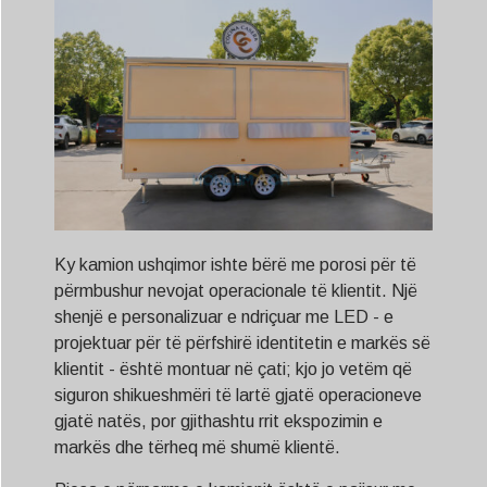
Ky kamion ushqimor ishte bërë me porosi për të
përmbushur nevojat operacionale të klientit. Një
shenjë e personalizuar e ndriçuar me LED - e
projektuar për të përfshirë identitetin e markës së
klientit - është montuar në çati; kjo jo vetëm që
siguron shikueshmëri të lartë gjatë operacioneve
gjatë natës, por gjithashtu rrit ekspozimin e
markës dhe tërheq më shumë klientë.