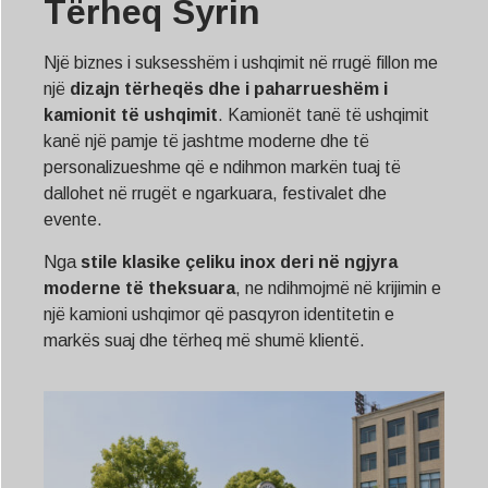
Tërheq Syrin
Një biznes i suksesshëm i ushqimit në rrugë fillon me
një
dizajn tërheqës dhe i paharrueshëm i
kamionit të ushqimit
. Kamionët tanë të ushqimit
kanë një pamje të jashtme moderne dhe të
personalizueshme që e ndihmon markën tuaj të
dallohet në rrugët e ngarkuara, festivalet dhe
evente.
Nga
stile klasike çeliku inox deri në ngjyra
moderne të theksuara
, ne ndihmojmë në krijimin e
një kamioni ushqimor që pasqyron identitetin e
markës suaj dhe tërheq më shumë klientë.