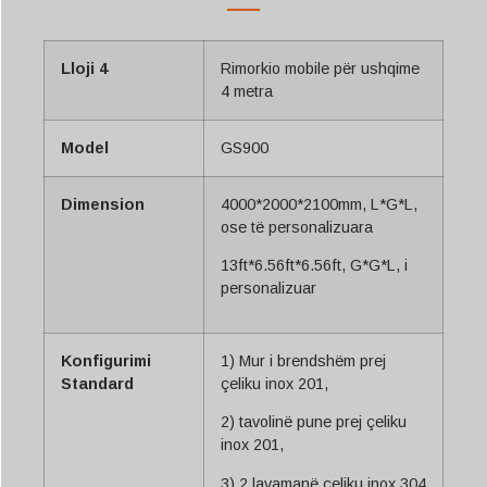
Lloji 4
Rimorkio mobile për ushqime
4 metra
Model
GS900
Dimension
4000*2000*2100mm, L*G*L,
ose të personalizuara
13ft*6.56ft*6.56ft, G*G*L, i
personalizuar
Konfigurimi
1) Mur i brendshëm prej
Standard
çeliku inox 201,
2) tavolinë pune prej çeliku
inox 201,
3) 2 lavamanë çeliku inox 304