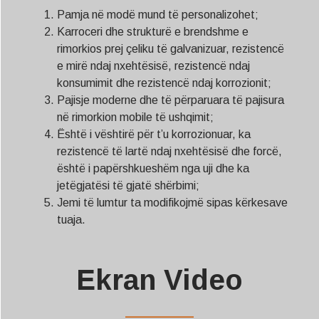
Pamja në modë mund të personalizohet;
Karroceri dhe strukturë e brendshme e
rimorkios prej çeliku të galvanizuar, rezistencë
e mirë ndaj nxehtësisë, rezistencë ndaj
konsumimit dhe rezistencë ndaj korrozionit;
Pajisje moderne dhe të përparuara të pajisura
në rimorkion mobile të ushqimit;
Është i vështirë për t’u korrozionuar, ka
rezistencë të lartë ndaj nxehtësisë dhe forcë,
është i papërshkueshëm nga uji dhe ka
jetëgjatësi të gjatë shërbimi;
Jemi të lumtur ta modifikojmë sipas kërkesave
tuaja.
Ekran Video
——————