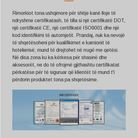
Svenska
Slovenčina
Rimorkiot tona ushqimore për shitje kanë lloje të
ndryshme certifikatash, të tilla si një certifikatë DOT,
Norsk bokmål
një certifikatë CE, një certifikatë ISO9001 dhe një
हिन्दी
kod identifikimi të automjetit. Prandaj, nuk ka nevojë
të shqetësoheni për kualifikimet e kamionit të
Nederlands (België)
hotelierisë; mund të drejtohet në rrugë me qetësi.
Български
Në disa zona ku ka kërkesa për shasinë dhe
Eesti
aksesorët, ne do të ofrojmë gjithashtu certifikatat
përkatëse për të siguruar që klientët të mund t'i
Maori
përdorin produktet tona pa shqetësime.
Norsk nynorsk
Српски језик
Hrvatski
Dansk
Latviešu valoda
Slovenščina