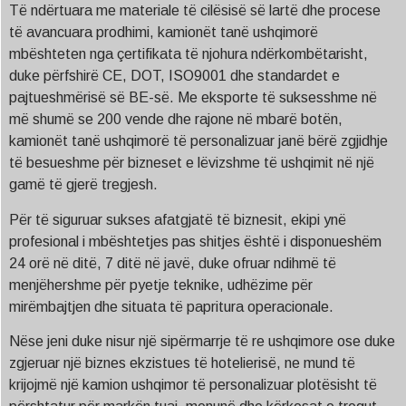
Të ndërtuara me materiale të cilësisë së lartë dhe procese
të avancuara prodhimi, kamionët tanë ushqimorë
mbështeten nga çertifikata të njohura ndërkombëtarisht,
duke përfshirë CE, DOT, ISO9001 dhe standardet e
pajtueshmërisë së BE-së. Me eksporte të suksesshme në
më shumë se 200 vende dhe rajone në mbarë botën,
kamionët tanë ushqimorë të personalizuar janë bërë zgjidhje
të besueshme për bizneset e lëvizshme të ushqimit në një
gamë të gjerë tregjesh.
Për të siguruar sukses afatgjatë të biznesit, ekipi ynë
profesional i mbështetjes pas shitjes është i disponueshëm
24 orë në ditë, 7 ditë në javë, duke ofruar ndihmë të
menjëhershme për pyetje teknike, udhëzime për
mirëmbajtjen dhe situata të papritura operacionale.
Nëse jeni duke nisur një sipërmarrje të re ushqimore ose duke
zgjeruar një biznes ekzistues të hotelierisë, ne mund të
krijojmë një kamion ushqimor të personalizuar plotësisht të