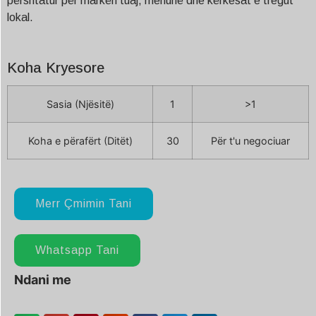
përshtatur për markën tuaj, menunë dhe kërkesat e tregut
lokal.
Koha Kryesore
Sasia (Njësitë)
1
>1
Koha e përafërt (Ditët)
30
Për t'u negociuar
Merr Çmimin Tani
Whatsapp Tani
Ndani me