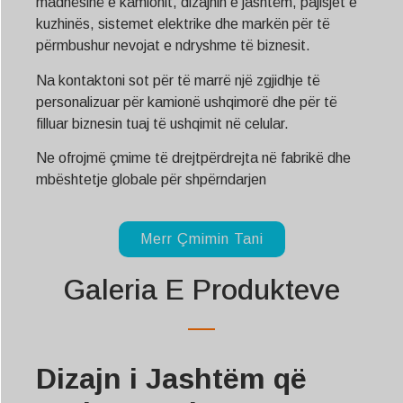
madhësinë e kamionit, dizajnin e jashtëm, pajisjet e
kuzhinës, sistemet elektrike dhe markën për të
përmbushur nevojat e ndryshme të biznesit.
Na kontaktoni sot për të marrë një zgjidhje të
personalizuar për kamionë ushqimorë dhe për të
filluar biznesin tuaj të ushqimit në celular.
Ne ofrojmë çmime të drejtpërdrejta në fabrikë dhe
mbështetje globale për shpërndarjen
Merr Çmimin Tani
Galeria E Produkteve
Dizajn i Jashtëm që