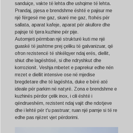
sanduiçe, vakte të lehta dhe ushqime të lehta.
Prandaj, pjesa e brendshme është e pajisur me
një fërgesë me gaz, skarë me gaz, ftohës për
sallata, aparat kafeje, aparat për akullore dhe
pajisje të tjera kuzhine për pije.
Automjeti përmban një strukturë kuti me një
guaskë të jashtme prej çeliku të galvanizuar, që
ofron rezistencë të shkëlqyer ndaj erës, diellit,
shiut dhe lagështisë, si dhe ndryshkut dhe
korrozionit. Veshja mbetet e paprekur edhe nën
rrezet e diellit intensive ose në mjedise
bregdetare dhe të lagështa, duke e bërë atë
ideale për parkim në natyrë. Zona e brendshme e
kuzhinës përdor çelik inox, i cili është i
qëndrueshëm, rezistent ndaj vajit dhe ndotjeve
dhe i lehtë për t'u pastruar; ruan një pamje si të re
edhe pas njëzet vjet përdorimi.