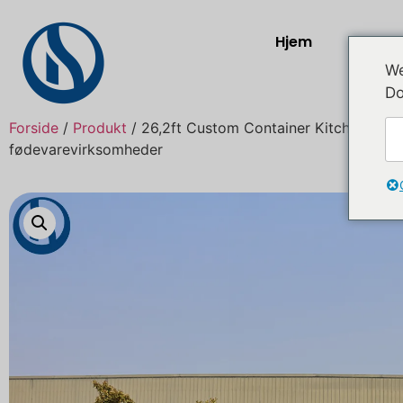
Hjem
Prod
We
Do
Forside
/
Produkt
/ 26,2ft Custom Container Kitchen til sa
fødevarevirksomheder