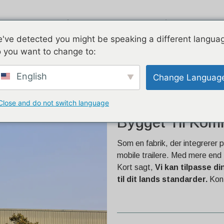
ukter
Luftstrøm
Galvaniseret
've detected you might be speaking a different langua
 you want to change to:
lg | Bygget til kommercielle
English
Change Languag
Close and do not switch language
26.2ft Custom C
Bygget Til Kom
Som en fabrik, der integrerer p
mobile trailere. Med mere end 
Kort sagt,
Vi kan tilpasse d
til dit lands standarder.
Kont