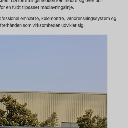
en. Da forretningsmenuen kan ændre sig over tid i
r en fuldt tilpasset madlavningslinje.
rofessionel emhætte, kølemontre, vandrensningssystem og
 efterhånden som virksomheden udvikler sig.