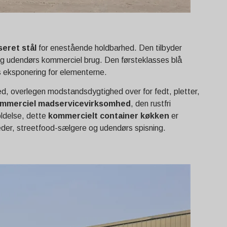
seret stål
for enestående holdbarhed. Den tilbyder
arig udendørs kommerciel brug. Den førsteklasses blå
rs eksponering for elementerne.
ed, overlegen modstandsdygtighed over for fedt, pletter,
mmerciel madservicevirksomhed
, den rustfri
oldelse, dette
kommercielt container køkken
er
omheder, streetfood-sælgere og udendørs spisning.