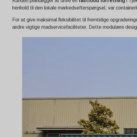
Kunden planlægger at drive en
fastfood forretning
i Tje
henhold til den lokale markedsefterspørgsel, var containerk
For at give maksimal fleksibilitet til fremtidige opgradering
andre vigtige madservicefaciliteter. Dette modulære design