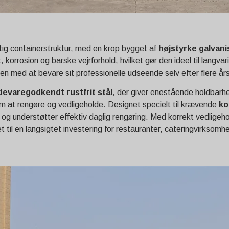
ig containerstruktur, med en krop bygget af
højstyrke galvani
korrosion og barske vejrforhold, hvilket gør den ideel til langv
en med at bevare sit professionelle udseende selv efter flere å
devaregodkendt rustfrit stål
, der giver enestående holdbarh
em at rengøre og vedligeholde. Designet specielt til krævende
ko
 og understøtter effektiv daglig rengøring. Med korrekt vedligeh
r det til en langsigtet investering for restauranter, cateringvirks