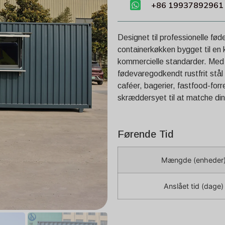
+86 19937892961
Designet til professionelle fø
containerkøkken bygget til en 
kommercielle standarder. Med en
fødevaregodkendt rustfrit stål 
caféer, bagerier, fastfood-forr
skræddersyet til at matche di
Førende Tid
Mængde (enheder
Anslået tid (dage)