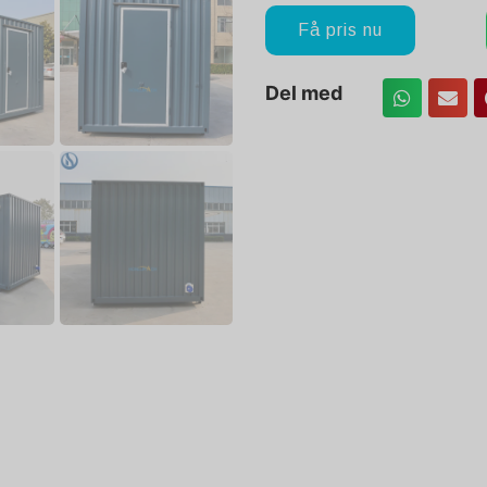
Få pris nu
Del med