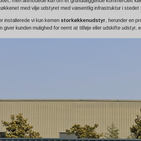
kkiet, men anmodede kun om et grundlæggende kommercielt køkk
økkenet med vilje udstyret med væsentlig infrastruktur i stedet fo
er installerede vi kun kernen
storkøkkenudstyr
, herunder en p
 giver kunden mulighed for nemt at tilføje eller udskifte udstyr,