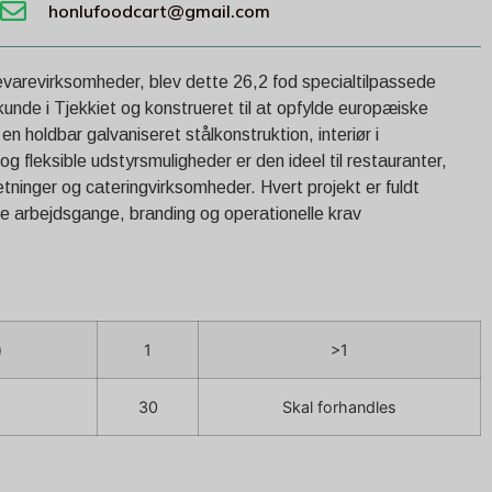
honlufoodcart@gmail.com
devarevirksomheder, blev dette 26,2 fod specialtilpassede
kunde i Tjekkiet og konstrueret til at opfylde europæiske
 holdbar galvaniseret stålkonstruktion, interiør i
og fleksible udstyrsmuligheder er den ideel til restauranter,
etninger og cateringvirksomheder. Hvert projekt er fuldt
ne arbejdsgange, branding og operationelle krav
)
1
>1
30
Skal forhandles