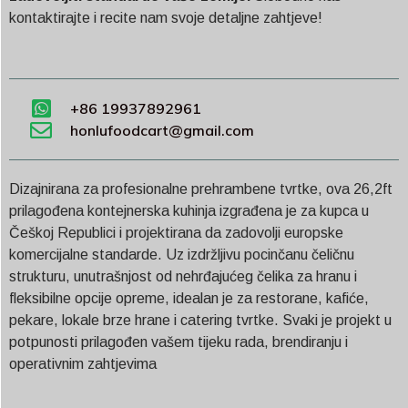
kontaktirajte i recite nam svoje detaljne zahtjeve!
+86 19937892961
honlufoodcart@gmail.com
Dizajnirana za profesionalne prehrambene tvrtke, ova 26,2ft
prilagođena kontejnerska kuhinja izgrađena je za kupca u
Češkoj Republici i projektirana da zadovolji europske
komercijalne standarde. Uz izdržljivu pocinčanu čeličnu
strukturu, unutrašnjost od nehrđajućeg čelika za hranu i
fleksibilne opcije opreme, idealan je za restorane, kafiće,
pekare, lokale brze hrane i catering tvrtke. Svaki je projekt u
potpunosti prilagođen vašem tijeku rada, brendiranju i
operativnim zahtjevima