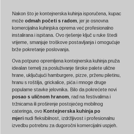
Nakon što je kontejnerska kuhinja isporučena, kupac
može
odmah početi s radom
, jer je osnovna
komercijalna kuhinjska oprema već profesionalno
instalirana i ispitana. Ovo rješenje ključ u ruke štedi
vrijeme, smanjuje troškove postavljanja i omogućuje
brže pokretanje poslovanja.
Ova potpuno opremljena kontejnerska kuhinja pruža
idealan temelj za posluživanje široke palete ulične
hrane, uključujući hamburgere, pizze, prženu piletinu,
hranu s roštilja, grickalice, pića i mnoge druge
popularne stavke jelovnika. Bilo da pokrećete novi
posao s uličnom hranom
, rad na festivalima i
tržnicama ili proširenje postojećeg mobilnog
cateringa, ovo
Kontejnerska kuhinja po
mjeri
nudi fleksibilnost, izdržljivost i profesionalnu
izvedbu potrebnu za dugoročni komercijalni uspjeh.