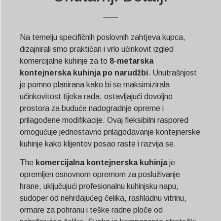
Na temelju specifičnih poslovnih zahtjeva kupca,
dizajnirali smo praktičan i vrlo učinkovit izgled
komercijalne kuhinje za to
8-metarska
kontejnerska kuhinja po narudžbi
. Unutrašnjost
je pomno planirana kako bi se maksimizirala
učinkovitost tijeka rada, ostavljajući dovoljno
prostora za buduće nadogradnje opreme i
prilagođene modifikacije. Ovaj fleksibilni raspored
omogućuje jednostavno prilagođavanje kontejnerske
kuhinje kako klijentov posao raste i razvija se.
The
komercijalna kontejnerska kuhinja
je
opremljen osnovnom opremom za posluživanje
hrane, uključujući profesionalnu kuhinjsku napu,
sudoper od nehrđajućeg čelika, rashladnu vitrinu,
ormare za pohranu i teške radne ploče od