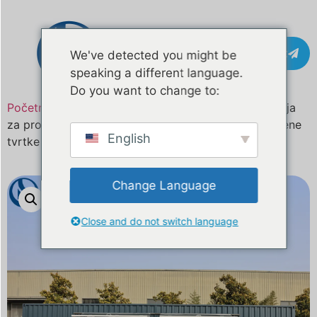
Kontakt
We've detected you might be
speaking a different language.
Do you want to change to:
Početna
/
Proizvod
/ 26.2ft Custom Container Kuhinja
za prodaju | Napravljeno za komercijalne prehrambene
English
tvrtke
Change Language
Close and do not switch language