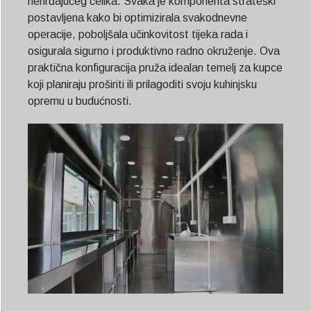
nehrđajućeg čelika. Svaka je komponenta strateški
postavljena kako bi optimizirala svakodnevne
operacije, poboljšala učinkovitost tijeka rada i
osigurala sigurno i produktivno radno okruženje. Ova
praktična konfiguracija pruža idealan temelj za kupce
koji planiraju proširiti ili prilagoditi svoju kuhinjsku
opremu u budućnosti.