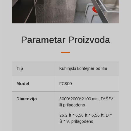
Parametar Proizvoda
Tip
Kuhinjski kontejner od 8m
Model
FC800
Dimenzija
8000*2000*2100 mm, D*Š*V
ili prilagođeno
26,2 ft * 6,56 ft * 6,56 ft, D *
Š * V, prilagođeno