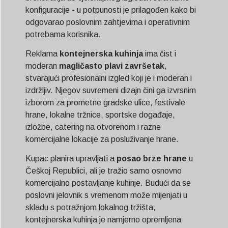
konfiguracije - u potpunosti je prilagođen kako bi
odgovarao poslovnim zahtjevima i operativnim
potrebama korisnika.
Reklama
kontejnerska kuhinja
ima čist i
moderan
magličasto plavi završetak
,
stvarajući profesionalni izgled koji je i moderan i
izdržljiv. Njegov suvremeni dizajn čini ga izvrsnim
izborom za prometne gradske ulice, festivale
hrane, lokalne tržnice, sportske događaje,
izložbe, catering na otvorenom i razne
komercijalne lokacije za posluživanje hrane.
Kupac planira upravljati a
posao brze hrane
u
Češkoj Republici, ali je tražio samo osnovno
komercijalno postavljanje kuhinje. Budući da se
poslovni jelovnik s vremenom može mijenjati u
skladu s potražnjom lokalnog tržišta,
kontejnerska kuhinja je namjerno opremljena