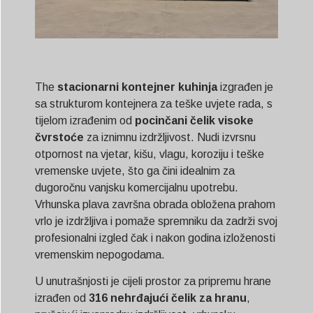
The
stacionarni kontejner kuhinja
izgrađen je
sa strukturom kontejnera za teške uvjete rada, s
tijelom izrađenim od
pocinčani čelik visoke
čvrstoće
za iznimnu izdržljivost. Nudi izvrsnu
otpornost na vjetar, kišu, vlagu, koroziju i teške
vremenske uvjete, što ga čini idealnim za
dugoročnu vanjsku komercijalnu upotrebu.
Vrhunska plava završna obrada obložena prahom
vrlo je izdržljiva i pomaže spremniku da zadrži svoj
profesionalni izgled čak i nakon godina izloženosti
vremenskim nepogodama.
U unutrašnjosti je cijeli prostor za pripremu hrane
izrađen od
316 nehrđajući čelik za hranu
,