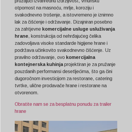
pružajući izvanrednu izdržljivost, vrhunsku
otpornost na masnoću, mrlje, koroziju i
svakodnevno trošenje, a istovremeno je iznimno
lak za čišćenje i održavanje. Dizajniran posebno
za zahtjevne
komercijalne usluge usluživanja
hrane
, konstrukcija od nehrđajućeg čelika
zadovoljava visoke standarde higijene hrane i
podržava učinkovito svakodnevno čišćenje. Uz
pravilno održavanje, ovo
komercijalna
kontejnerska kuhinja
projektiran je za pružanje
pouzdanih performansi desetljećima, što ga čini
dugoročnom investicijom za restorane, catering
tvrtke, ulične prodavače hrane i restorane na
otvorenom.
Obratite nam se za besplatnu ponudu za trailer
hrane