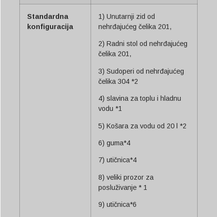
Svenska
Standardna
1) Unutarnji zid od
Slovenčina
konfiguracija
nehrđajućeg čelika 201,
Norsk bokmål
2) Radni stol od nehrđajućeg
हिन्दी
čelika 201,
Nederlands (België)
3) Sudoperi od nehrđajućeg
čelika 304 *2
Български
4) slavina za toplu i hladnu
Eesti
vodu *1
Maori
5) Košara za vodu od 20 l *2
Norsk nynorsk
6) guma*4
Српски језик
7) utičnica*4
Dansk
8) veliki prozor za
Latviešu valoda
posluživanje * 1
Slovenščina
9) utičnica*6
Čeština