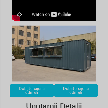
Dobijte cijenu
Dobijte cijenu
odmah
odmah
Unutarnji Detalji