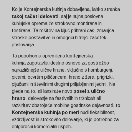
Ko je Kontejnerska kuhinja dobavljena, lahko stranka
takoj začeti delovati
, saj je nujna poslovna
kuhinjska oprema že strokovno montirana in
testirana. Ta rešitev na ključ prihrani čas, zmanjša
stroške postavitve in omogoči hitrejši začetek
poslovanja.
Ta popolnoma opremljena kontejnerska
kuhinja zagotavlja idealno osnovo za postrežbo
najrazličnejše ulične hrane, vključno s hamburgerji,
picami, ocvrtim piščancem, hrano z žara, prigrizki,
pijačami in številnimi drugimi priljubljenimi jedmi. Ne
glede na to, ali lansirate novo
posel z ulično
hrano
, delovanje na festivalih in tržnicah ali
razširitev obstoječe mobilne gostinske dejavnosti, to
Kontejnerska kuhinja po meri
nudi fleksibilnost,
vzdržljivost in strokovno delovanje, ki je potrebno za
dolgoročni komercialni uspeh.