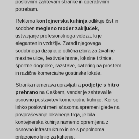
poslovnim zahtevam stranke in operativnim
potrebam.
Reklama
kontejnerska kuhinja
odlikuje čist in
sodoben
megleno moder zaključek
,
ustvarjanje profesionalnega videza, ki je
eleganten in vzdržljiv. Zaradi njegovega
sodobnega dizajna je odlična izbira za živahne
mestne ulice, festivale hrane, lokalne tržnice,
športne dogodke, razstave, catering na prostem
in različne komercialne gostinske lokale.
Stranka namerava upravljati a
podjetje s hitro
prehrano
na Češkem, vendar je zahteval le
osnovno postavitev komercialne kuhinje. Ker se
lahko poslovni meni sčasoma spremeni glede na
povpraševanje lokalnega trga, je bila
kontejnerska kuhinja namerno opremljena z
osnovno infrastrukturo in ne s popolnoma
prilagojeno linijo za kuhanje.