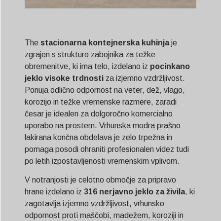
The
stacionarna kontejnerska kuhinja
je
zgrajen s strukturo zabojnika za težke
obremenitve, ki ima telo, izdelano iz
pocinkano
jeklo visoke trdnosti
za izjemno vzdržljivost.
Ponuja odlično odpornost na veter, dež, vlago,
korozijo in težke vremenske razmere, zaradi
česar je idealen za dolgoročno komercialno
uporabo na prostem. Vrhunska modra prašno
lakirana končna obdelava je zelo trpežna in
pomaga posodi ohraniti profesionalen videz tudi
po letih izpostavljenosti vremenskim vplivom.
V notranjosti je celotno območje za pripravo
hrane izdelano iz
316 nerjavno jeklo za živila
, ki
zagotavlja izjemno vzdržljivost, vrhunsko
odpornost proti maščobi, madežem, koroziji in