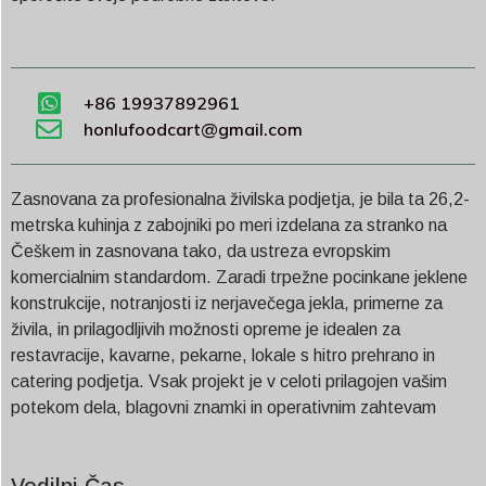
+86 19937892961
honlufoodcart@gmail.com
Zasnovana za profesionalna živilska podjetja, je bila ta 26,2-
metrska kuhinja z zabojniki po meri izdelana za stranko na
Češkem in zasnovana tako, da ustreza evropskim
komercialnim standardom. Zaradi trpežne pocinkane jeklene
konstrukcije, notranjosti iz nerjavečega jekla, primerne za
živila, in prilagodljivih možnosti opreme je idealen za
restavracije, kavarne, pekarne, lokale s hitro prehrano in
catering podjetja. Vsak projekt je v celoti prilagojen vašim
potekom dela, blagovni znamki in operativnim zahtevam
Vodilni Čas