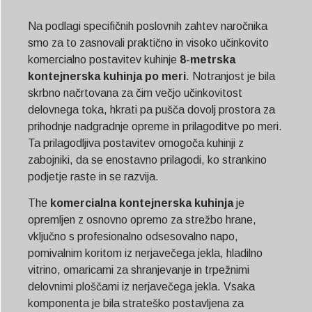
Na podlagi specifičnih poslovnih zahtev naročnika
smo za to zasnovali praktično in visoko učinkovito
komercialno postavitev kuhinje
8-metrska
kontejnerska kuhinja po meri
. Notranjost je bila
skrbno načrtovana za čim večjo učinkovitost
delovnega toka, hkrati pa pušča dovolj prostora za
prihodnje nadgradnje opreme in prilagoditve po meri.
Ta prilagodljiva postavitev omogoča kuhinji z
zabojniki, da se enostavno prilagodi, ko strankino
podjetje raste in se razvija.
The
komercialna kontejnerska kuhinja
je
opremljen z osnovno opremo za strežbo hrane,
vključno s profesionalno odsesovalno napo,
pomivalnim koritom iz nerjavečega jekla, hladilno
vitrino, omaricami za shranjevanje in trpežnimi
delovnimi ploščami iz nerjavečega jekla. Vsaka
komponenta je bila strateško postavljena za