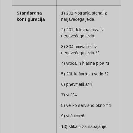
Svenska
Slovenčina
Standardna
1) 201 Notranja stena iz
konfiguracija
nerjavečega jekla,
Norsk bokmål
2) 201 delovna miza iz
हिन्दी
nerjavečega jekla,
Nederlands (België)
3) 304 umivalniki iz
Български
nerjavečega jekla *2
Eesti
4) vroča in hladna pipa *1
Maori
5) 20L košara za vodo *2
Norsk nynorsk
6) pnevmatika*4
Српски језик
7) vtič*4
Hrvatski
8) veliko servisno okno * 1
Dansk
9) vtičnica*6
Latviešu valoda
10) stikalo za napajanje
Čeština