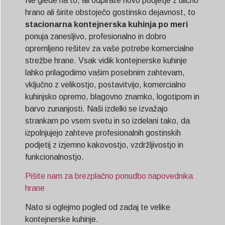
Ne glede na to, ali odpirate novo podjetje z ulično
hrano ali širite obstoječo gostinsko dejavnost, to
stacionarna kontejnerska kuhinja po meri
ponuja zanesljivo, profesionalno in dobro
opremljeno rešitev za vaše potrebe komercialne
strežbe hrane. Vsak vidik kontejnerske kuhinje
lahko prilagodimo vašim posebnim zahtevam,
vključno z velikostjo, postavitvijo, komercialno
kuhinjsko opremo, blagovno znamko, logotipom in
barvo zunanjosti. Naši izdelki se izvažajo
strankam po vsem svetu in so izdelani tako, da
izpolnjujejo zahteve profesionalnih gostinskih
podjetij z izjemno kakovostjo, vzdržljivostjo in
funkcionalnostjo.
Pišite nam za brezplačno ponudbo napovednika
hrane
Nato si oglejmo pogled od zadaj te velike
kontejnerske kuhinje.