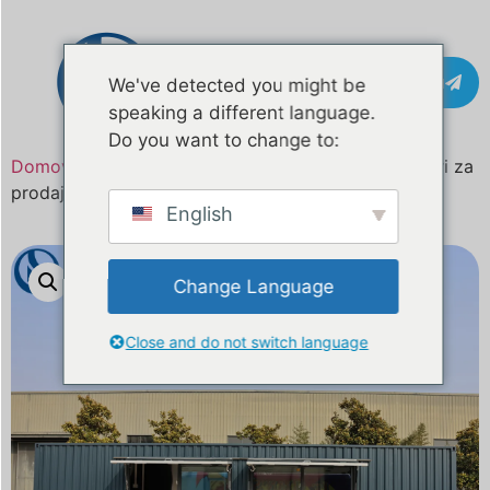
Pišite na
We've detected you might be
speaking a different language.
Do you want to change to:
Domov
/
Izdelek
/ 26,2 ft Kuhinjski kontejner po meri za
prodajo | Izdelano za komercialna živilska podjetja
English
Change Language
Close and do not switch language