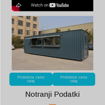
Pridobite ceno
Pridobite ceno
zdaj
zdaj
Notranji Podatki