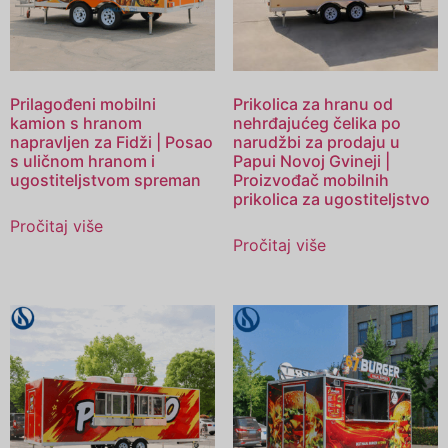
Prilagođeni mobilni
Prikolica za hranu od
kamion s hranom
nehrđajućeg čelika po
napravljen za Fidži | Posao
narudžbi za prodaju u
s uličnom hranom i
Papui Novoj Gvineji |
ugostiteljstvom spreman
Proizvođač mobilnih
prikolica za ugostiteljstvo
Pročitaj više
Pročitaj više