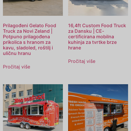
Prilagođeni Gelato Food
16,4ft Custom Food Truck
Truck za Novi Zeland |
za Dansku | CE-
Potpuno prilagođena
certificirana mobilna
prikolica s hranom za
kuhinja za tvrtke brze
kavu, sladoled, roštilj i
hrane
uličnu hranu
Pročitaj više
Pročitaj više