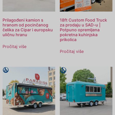
Prilagođeni kamion s
18ft Custom Food Truck
hranom od pocinčanog
za prodaju u SAD-u |
čelika za Cipar i europsku
Potpuno opremljena
uličnu hranu
pokretna kuhinjska
prikolica
Pročitaj više
Pročitaj više