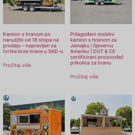
Kamion s hranom po
Prilagođeni mobilni
narudžbi od 18 stopa na
kamion s hranom za
prodaju – napravljen za
Jamajku i Sjevernu
tvrtke brze hrane u SAD-u
Ameriku | DOT & CE
certificirani proizvođač
prikolica za hranu
Pročitaj više
Pročitaj više