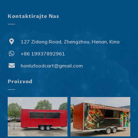
Kontaktirajte Nas
127 Zidong Road, Zhengzhou, Henan, Kina
+86 19937892961
Svenska
Slovenčina
honlufoodcart@gmail.com
Norsk bokmål
Proizvod
हिन्दी
Nederlands (België)
Български
Eesti
Maori
Norsk nynorsk