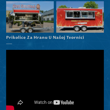
Српски језик
Dansk
Latviešu valoda
Slovenščina
Prikolice Za Hranu U Našoj Tvornici
Čeština
Ελληνικά
Македонски јазик
Shqip
Nederlands
العربية
Polski
Русский
Português