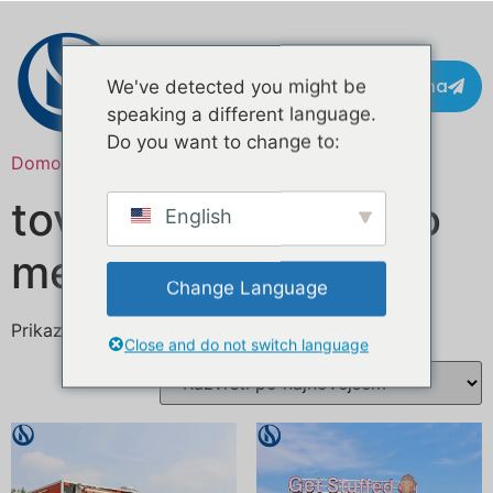
Pišite na
We've detected you might be
speaking a different language.
Do you want to change to:
Domov
/ Izdelki označeni z “custom food truck”
tovornjak s hrano po
English
meri
Change Language
Prikazovanje 1–16 od 79 rezultatov
Close and do not switch language