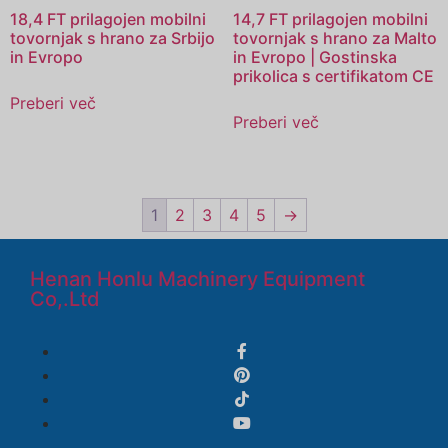
18,4 FT prilagojen mobilni
14,7 FT prilagojen mobilni
tovornjak s hrano za Srbijo
tovornjak s hrano za Malto
in Evropo
in Evropo | Gostinska
prikolica s certifikatom CE
Preberi več
Preberi več
1
2
3
4
5
→
Henan Honlu Machinery Equipment
Co,.Ltd