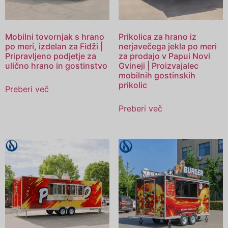
Mobilni tovornjak s hrano
Prikolica za hrano iz
po meri, izdelan za Fidži |
nerjavečega jekla po meri
Pripravljeno podjetje za
za prodajo v Papui Novi
ulično hrano in gostinstvo
Gvineji | Proizvajalec
mobilnih gostinskih
prikolic
Preberi več
Preberi več