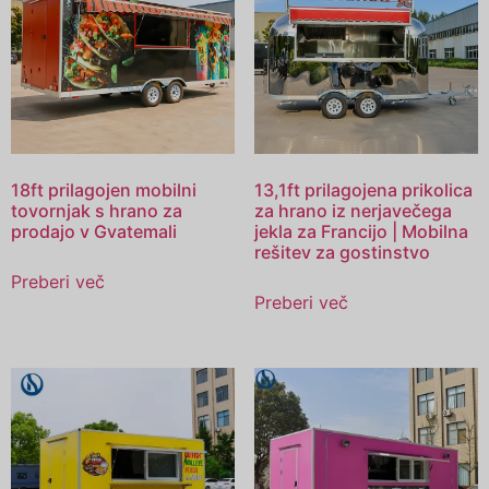
18ft prilagojen mobilni
13,1ft prilagojena prikolica
tovornjak s hrano za
za hrano iz nerjavečega
prodajo v Gvatemali
jekla za Francijo | Mobilna
rešitev za gostinstvo
Preberi več
Preberi več