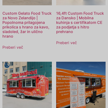
Custom Gelato Food Truck
16,4ft Custom Food Truck
za Novo Zelandijo |
za Dansko | Mobilna
Popolnoma prilagojena
kuhinja s certifikatom CE
prikolica s hrano za kavo,
za podjetja s hitro
sladoled, žar in ulično
prehrano
hrano
Preberi več
Preberi več