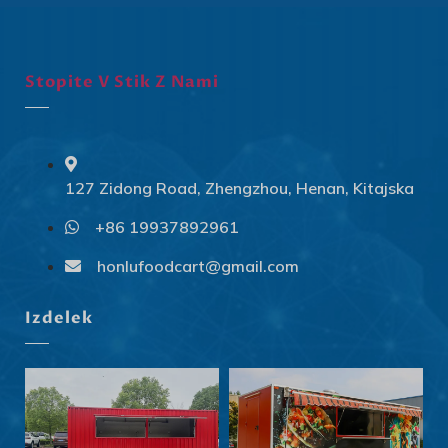
Stopite V Stik Z Nami
127 Zidong Road, Zhengzhou, Henan, Kitajska
+86 19937892961
Svenska
Slovenčina
honlufoodcart@gmail.com
Norsk bokmål
Izdelek
हिन्दी
Nederlands (België)
Български
Eesti