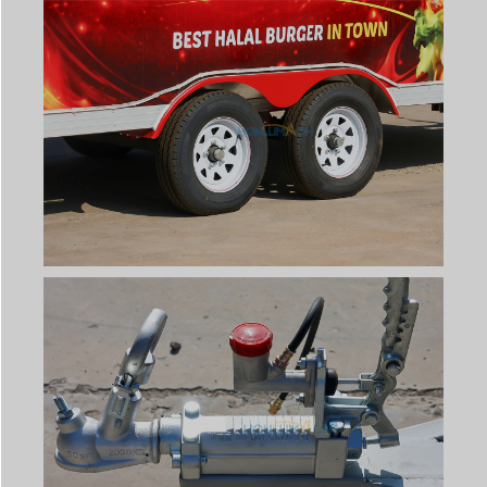
Svenska
Slovenčina
Norsk bokmål
हिन्दी
Nederlands (België)
Български
Eesti
Maori
Norsk nynorsk
Српски језик
Dansk
Latviešu valoda
Slovenščina
Čeština