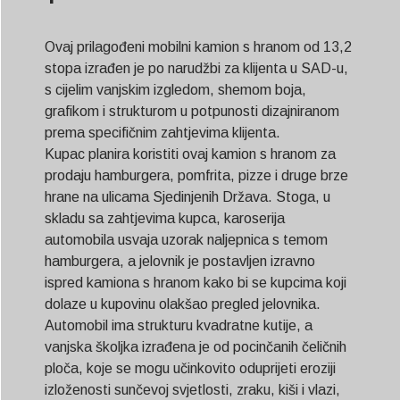
Ovaj prilagođeni mobilni kamion s hranom od 13,2
stopa izrađen je po narudžbi za klijenta u SAD-u,
s cijelim vanjskim izgledom, shemom boja,
grafikom i strukturom u potpunosti dizajniranom
prema specifičnim zahtjevima klijenta.
Kupac planira koristiti ovaj kamion s hranom za
prodaju hamburgera, pomfrita, pizze i druge brze
hrane na ulicama Sjedinjenih Država. Stoga, u
skladu sa zahtjevima kupca, karoserija
automobila usvaja uzorak naljepnica s temom
hamburgera, a jelovnik je postavljen izravno
ispred kamiona s hranom kako bi se kupcima koji
dolaze u kupovinu olakšao pregled jelovnika.
Automobil ima strukturu kvadratne kutije, a
vanjska školjka izrađena je od pocinčanih čeličnih
ploča, koje se mogu učinkovito oduprijeti eroziji
izloženosti sunčevoj svjetlosti, zraku, kiši i vlazi,