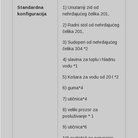
Standardna
1) Unutarnji zid od
konfiguracija
nehrđajućeg čelika 201,
2) Radni stol od nehrđajućeg
čelika 201,
3) Sudoperi od nehrđajućeg
čelika 304 *2
4) slavina za toplu i hladnu
vodu *1
5) Košara za vodu od 20 l *2
6) guma*4
7) utičnica*4
8) veliki prozor za
posluživanje * 1
9) utičnica*6
10) prekidač za napajanje