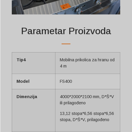
Parametar Proizvoda
Tip4
Mobilna prikolica za hranu od
4 m
Model
FS400
Dimenzija
4000*2000*2100 mm, D*Š*V
ili prilagođeno
13,12 stopa*6,56 stopa*6,56
stopa, D*Š*V, prilagođeno