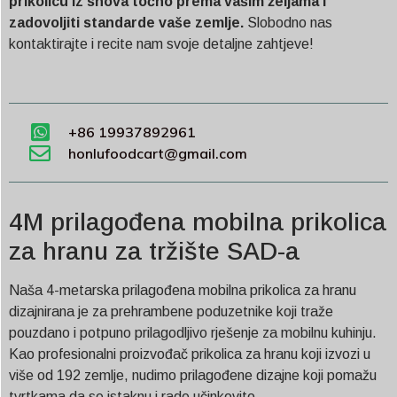
prikolicu iz snova točno prema vašim željama i
zadovoljiti standarde vaše zemlje.
Slobodno nas
kontaktirajte i recite nam svoje detaljne zahtjeve!
+86 19937892961
honlufoodcart@gmail.com
4M prilagođena mobilna prikolica
za hranu za tržište SAD-a
Naša 4-metarska prilagođena mobilna prikolica za hranu
dizajnirana je za prehrambene poduzetnike koji traže
pouzdano i potpuno prilagodljivo rješenje za mobilnu kuhinju.
Kao profesionalni proizvođač prikolica za hranu koji izvozi u
više od 192 zemlje, nudimo prilagođene dizajne koji pomažu
tvrtkama da se istaknu i rade učinkovito.