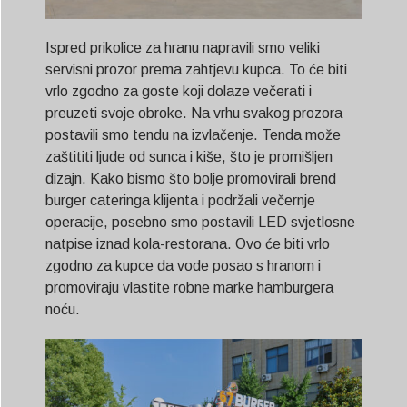
Ispred prikolice za hranu napravili smo veliki
servisni prozor prema zahtjevu kupca. To će biti
vrlo zgodno za goste koji dolaze večerati i
preuzeti svoje obroke. Na vrhu svakog prozora
postavili smo tendu na izvlačenje. Tenda može
zaštititi ljude od sunca i kiše, što je promišljen
dizajn. Kako bismo što bolje promovirali brend
burger cateringa klijenta i podržali večernje
operacije, posebno smo postavili LED svjetlosne
natpise iznad kola-restorana. Ovo će biti vrlo
zgodno za kupce da vode posao s hranom i
promoviraju vlastite robne marke hamburgera
noću.