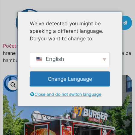
Kontakt
We've detected you might be
speaking a different language.
Do you want to change to:
Početna
/
Proizvod
13,2ft prilagođeni kamion brze
hrane za SAD | Potpuno opremljena pokretna kuhinja za
English
hamburgere, pizzu i uličnu hranu
Change Language
Close and do not switch language