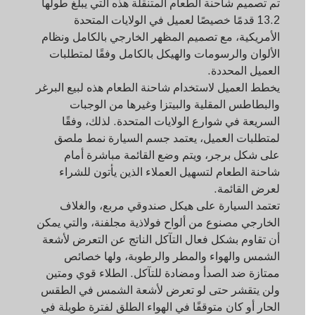
تم تصميم شاحنة الطعام المتنقلة هذه التي يبلغ طولها
13.2 قدمًا خصيصًا لعميل في الولايات المتحدة
الأمريكية، مع تصميم المظهر الخارجي بالكامل ونظام
الألوان والرسومات والهيكل بالكامل وفقًا لمتطلبات
العميل المحددة.
يخطط العميل لاستخدام شاحنة الطعام هذه لبيع البرغر
والبطاطس المقلية والبيتزا وغيرها من الوجبات
السريعة في شوارع الولايات المتحدة. لذلك، وفقًا
لمتطلبات العميل، يعتمد جسم السيارة نمط ملصق
على شكل برجر، ويتم وضع القائمة مباشرة أمام
شاحنة الطعام لتسهيل العملاء الذين يأتون للشراء
لعرض القائمة.
تعتمد السيارة على هيكل صندوقي مربع، والغلاف
الخارجي مصنوع من ألواح فولاذية مجلفنة، والتي يمكن
أن تقاوم بشكل فعال التآكل الناتج عن التعرض لأشعة
الشمس والهواء والمطر والرطوبة، ولها خصائص
ممتازة ضد الصدأ ومضادة للتآكل. الطلاء قوي ومتين
ولن يتقشر حتى لو تعرض لأشعة الشمس في الطقس
الحار أو كان متوقفًا في الهواء الطلق لفترة طويلة في