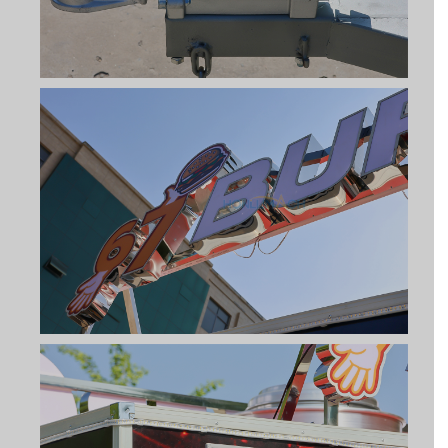
Svenska
Slovenčina
Norsk bokmål
हिन्दी
Nederlands (België)
Български
Eesti
Maori
Norsk nynorsk
Српски језик
Hrvatski
Dansk
Latviešu valoda
Slovenščina