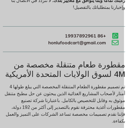
غبتك تمامًا وبما يتوافق مع معايير بلدك.
لا تتردد في الاتصال بنا
إخبارنا بمتطلباتك بالتفصيل!
+86 19937892961
honlufoodcart@gmail.com
قطورة طعام متنقلة مخصصة من
وق الولايات المتحدة الأمريكية
تم تصميم مقطورة الطعام المتنقلة المخصصة التي يبلغ طولها 4
متار لأصحاب المشاريع الغذائية الذين يبحثون عن حل مطبخ متنقل
وثوق به وقابل للتخصيص بالكامل. باعتبارنا شركة تصنيع
مقطورات أغذية محترفة نقوم بالتصدير إلى أكثر من 192 دولة،
إننا نقدم تصميمات مخصصة تساعد الشركات على التميز والعمل
كفاءة.