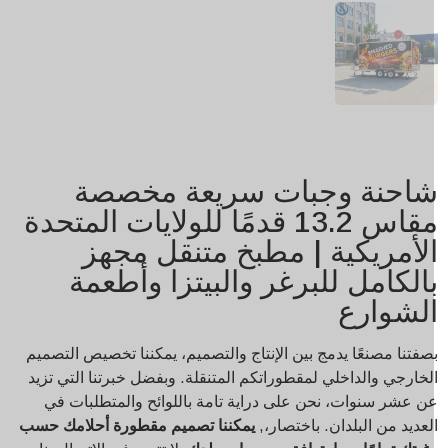
احنة وجبات سريعة مخصصة
مقاس 13.2 قدمًا للولايات المتحدة
لأمريكية | مطبخ متنقل مجهز
الكامل للبرغر والبيتزا وأطعمة
لشوارع
صفتنا مصنعًا يدمج بين الإنتاج والتصميم، يمكننا تخصيص التصميم
لخارجي والداخلي لمقطوراتكم المتنقلة. وبفضل خبرتنا التي تزيد
ن عشر سنوات، نحن على دراية تامة باللوائح والمتطلبات في
لعديد من البلدان. باختصار،,
يمكننا تصميم مقطورة أحلامك حسب