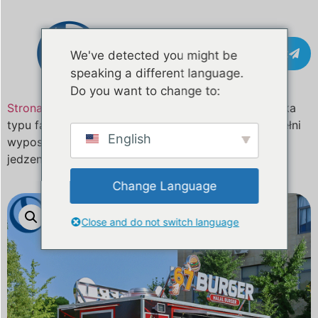
Kontakt
We've detected you might be
speaking a different language.
Do you want to change to:
Strona główna
/
Produkt
Niestandardowa ciężarówka
typu fast food o długości 13,2 stopy dla USA | W pełni
English
wyposażona mobilna kuchnia do burgerów, pizzy i
jedzenia ulicznego
Change Language
Close and do not switch language