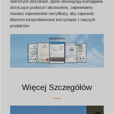
niektórych obszarach, gdzie obowiązują wymagania
Svenska
dotyczące podwozi i akcesoriów, zapewniamy
Slovenčina
również odpowiednie certyfikaty, aby zapewnić
Norsk bokmål
klientom bezproblemowe korzystanie z naszych
produktów.
हिन्दी
Nederlands (België)
Български
Eesti
Maori
Norsk nynorsk
Српски језик
Więcej Szczegółów
Hrvatski
Dansk
Latviešu valoda
Slovenščina