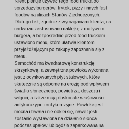
Klient planuje używać tego food trucka do
sprzedaży burgerów, frytek, pizzy i innych fast
foodów na ulicach Stanów Zjednoczonych.
Dlatego też, zgodnie z wymaganiami klienta, na
nadwoziu zastosowano naklejkę z motywem
burgera, a bezpośrednio przed food truckiem
ustawiono menu, które ułatwia klientom
przyjeżdżającym po zakupy zapoznanie się z
menu.
Samochód ma kwadratową konstrukcję
skrzynkową, a zewnętrzna powłoka wykonana
jest z ocynkowanych płyt stalowych, które
skutecznie są odporne na erozję pod wpływem
światła słonecznego, powietrza, deszczu i
wilgoci, a także mają doskonałe właściwości
antykorozyjne i antykorozyjne. Powłoka jest
mocna i trwała i nie odklei się, nawet jeśli
zostanie wystawiona na działanie słońca
podczas upałów lub będzie zaparkowana na