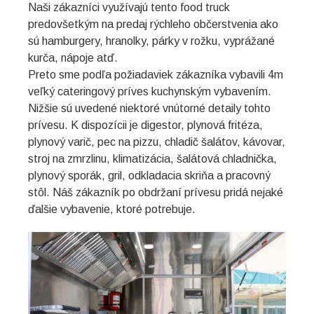
Naši zákazníci využívajú tento food truck
predovšetkým na predaj rýchleho občerstvenia ako
sú hamburgery, hranolky, párky v rožku, vyprážané
kurča, nápoje atď.
Preto sme podľa požiadaviek zákazníka vybavili 4m
veľký cateringový príves kuchynským vybavením.
Nižšie sú uvedené niektoré vnútorné detaily tohto
prívesu. K dispozícii je digestor, plynová fritéza,
plynový varič, pec na pizzu, chladič šalátov, kávovar,
stroj na zmrzlinu, klimatizácia, šalátová chladnička,
plynový sporák, gril, odkladacia skriňa a pracovný
stôl. Náš zákazník po obdržaní prívesu pridá nejaké
ďalšie vybavenie, ktoré potrebuje.