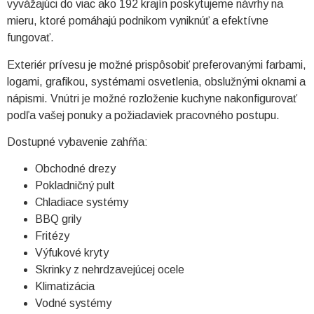
vyvážajúci do viac ako 192 krajín poskytujeme návrhy na
mieru, ktoré pomáhajú podnikom vyniknúť a efektívne
fungovať.
Exteriér prívesu je možné prispôsobiť preferovanými farbami,
logami, grafikou, systémami osvetlenia, obslužnými oknami a
nápismi. Vnútri je možné rozloženie kuchyne nakonfigurovať
podľa vašej ponuky a požiadaviek pracovného postupu.
Dostupné vybavenie zahŕňa:
Obchodné drezy
Pokladničný pult
Chladiace systémy
BBQ grily
Fritézy
Výfukové kryty
Skrinky z nehrdzavejúcej ocele
Klimatizácia
Vodné systémy