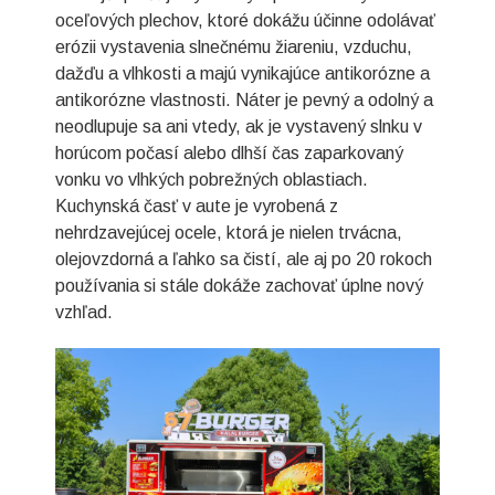
oceľových plechov, ktoré dokážu účinne odolávať
erózii vystavenia slnečnému žiareniu, vzduchu,
dažďu a vlhkosti a majú vynikajúce antikorózne a
antikorózne vlastnosti. Náter je pevný a odolný a
neodlupuje sa ani vtedy, ak je vystavený slnku v
horúcom počasí alebo dlhší čas zaparkovaný
vonku vo vlhkých pobrežných oblastiach.
Kuchynská časť v aute je vyrobená z
nehrdzavejúcej ocele, ktorá je nielen trvácna,
olejovzdorná a ľahko sa čistí, ale aj po 20 rokoch
používania si stále dokáže zachovať úplne nový
vzhľad.