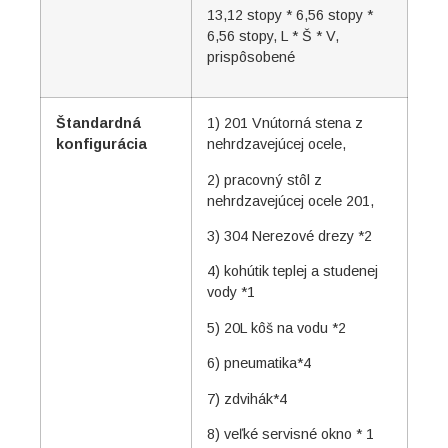
13,12 stopy * 6,56 stopy *
6,56 stopy, L * Š * V,
prispôsobené
Štandardná
1) 201 Vnútorná stena z
konfigurácia
nehrdzavejúcej ocele,
2) pracovný stôl z
nehrdzavejúcej ocele 201,
3) 304 Nerezové drezy *2
4) kohútik teplej a studenej
vody *1
5) 20L kôš na vodu *2
6) pneumatika*4
7) zdvihák*4
8) veľké servisné okno * 1