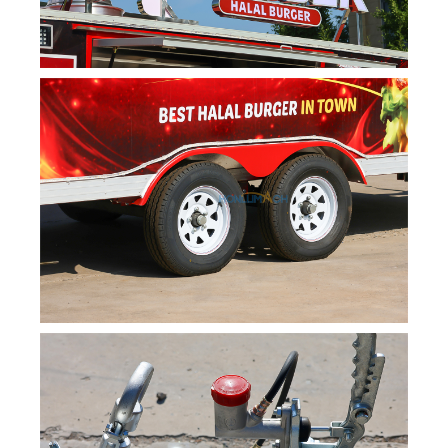
Svenska
Norsk bokmål
हिन्दी
Nederlands (België)
Български
Eesti
Maori
Norsk nynorsk
Српски језик
Hrvatski
Dansk
Latviešu valoda
Slovenščina
Čeština