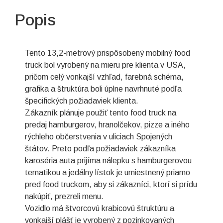
Popis
Tento 13,2-metrový prispôsobený mobilný food
truck bol vyrobený na mieru pre klienta v USA,
pričom celý vonkajší vzhľad, farebná schéma,
grafika a štruktúra boli úplne navrhnuté podľa
špecifických požiadaviek klienta.
Zákazník plánuje použiť tento food truck na
predaj hamburgerov, hranolčekov, pizze a iného
rýchleho občerstvenia v uliciach Spojených
štátov. Preto podľa požiadaviek zákazníka
karoséria auta prijíma nálepku s hamburgerovou
tematikou a jedálny lístok je umiestnený priamo
pred food truckom, aby si zákazníci, ktorí si prídu
nakúpiť, prezreli menu.
Vozidlo má štvorcovú krabicovú štruktúru a
vonkajší plášť je vyrobený z pozinkovaných