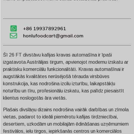
+86 19937892961
honlufoodcart@gmail.com
Šī 26 FT divstāvu kafijas kravas automašīna ir īpaši
izgatavota Austrālijas tirgum, apvienojot modernu izskatu ar
praktisku komerciālu funkcionalitāti. Kravas automašīnai ir
augstākās kvalitātes nerūsējošā tērauda virsbūves
konstrukcija, kas nodrošina izcilu izturību, laikapstākļu
noturību un tīru, profesionālu izskatu, kas palīdz piesaistīt
klientus noslogotās āra vietās.
Plašais divslāņu dizains nodrošina vairāk darbības un zīmola
vietas, padarot to ideāli piemērotu kafijas tirdzniecībai,
desertiem, uzkodām un mobilajām ēdināšanas uzņēmumiem
festivālos, ielu tirgos, iepirkšanās centros un komerciālos