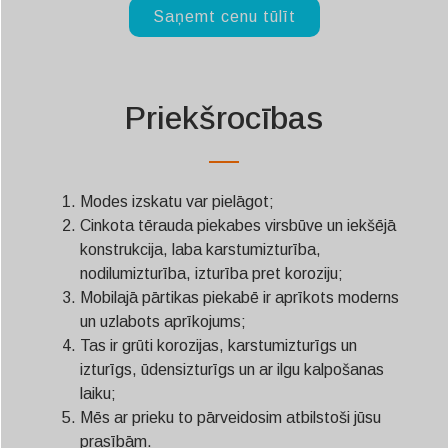
Saņemt cenu tūlīt
Priekšrocības
Modes izskatu var pielāgot;
Cinkota tērauda piekabes virsbūve un iekšējā
konstrukcija, laba karstumizturība,
nodilumizturība, izturība pret koroziju;
Mobilajā pārtikas piekabē ir aprīkots moderns
un uzlabots aprīkojums;
Tas ir grūti korozijas, karstumizturīgs un
izturīgs, ūdensizturīgs un ar ilgu kalpošanas
laiku;
Mēs ar prieku to pārveidosim atbilstoši jūsu
prasībām.