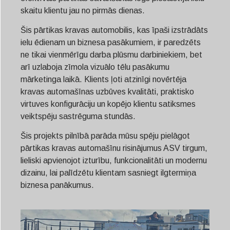
skaitu klientu jau no pirmās dienas.
Šis pārtikas kravas automobilis, kas īpaši izstrādāts
ielu ēdienam un biznesa pasākumiem, ir paredzēts
ne tikai vienmērīgu darba plūsmu darbiniekiem, bet
arī uzlaboja zīmola vizuālo tēlu pasākumu
mārketinga laikā. Klients ļoti atzinīgi novērtēja
kravas automašīnas uzbūves kvalitāti, praktisko
virtuves konfigurāciju un kopējo klientu satiksmes
veiktspēju sastrēguma stundās.
Šis projekts pilnībā parāda mūsu spēju pielāgot
pārtikas kravas automašīnu risinājumus ASV tirgum,
lieliski apvienojot izturību, funkcionalitāti un modernu
dizainu, lai palīdzētu klientam sasniegt ilgtermiņa
biznesa panākumus.