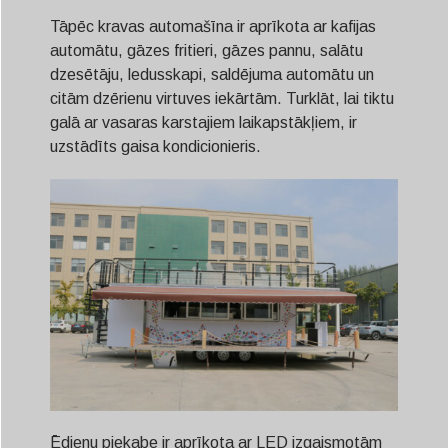
Tāpēc kravas automašīna ir aprīkota ar kafijas
automātu, gāzes fritieri, gāzes pannu, salātu
dzesētāju, ledusskapi, saldējuma automātu un
citām dzērienu virtuves iekārtām. Turklāt, lai tiktu
galā ar vasaras karstajiem laikapstākļiem, ir
uzstādīts gaisa kondicionieris.
Ēdienu piekabe ir aprīkota ar LED izgaismotām