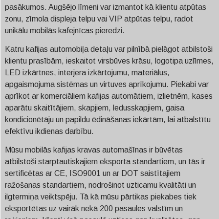
pasākumos. Augšējo līmeni var izmantot kā klientu atpūtas
zonu, zīmola displeja telpu vai VIP atpūtas telpu, radot
unikālu mobilās kafejnīcas pieredzi.
Katru kafijas automobiļa detaļu var pilnībā pielāgot atbilstoši
klientu prasībām, ieskaitot virsbūves krāsu, logotipa uzlīmes,
LED izkārtnes, interjera izkārtojumu, materiālus,
apgaismojuma sistēmas un virtuves aprīkojumu. Piekabi var
aprīkot ar komerciāliem kafijas automātiem, izlietnēm, kases
aparātu skaitītājiem, skapjiem, ledusskapjiem, gaisa
kondicionētāju un papildu ēdināšanas iekārtām, lai atbalstītu
efektīvu ikdienas darbību.
Mūsu mobilās kafijas kravas automašīnas ir būvētas
atbilstoši starptautiskajiem eksporta standartiem, un tās ir
sertificētas ar CE, ISO9001 un ar DOT saistītajiem
ražošanas standartiem, nodrošinot uzticamu kvalitāti un
ilgtermiņa veiktspēju. Tā kā mūsu pārtikas piekabes tiek
eksportētas uz vairāk nekā 200 pasaules valstīm un