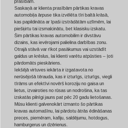
prasībām.
Saskaņā ar klienta prasībām pārtikas kravas
automobiļa ārpuse tika izvēlēta tīri baltā krāsā,
kas papildināta ar īpaši izstrādātām uzlīmēm, lai
piešķirtu tai izsmalcinātu, bet klasisku izskatu.
Šim pārtikas kravas automobilim ir divstāvu
dizains, kas ievērojami palielina darbības zonu.
Otrajā stāvā var rīkot pasākumus vai uzstādīt
galdus un krēslus, lai klienti varētu atpūsties – ļoti
pārdomāts pieskāriens.
Iekšējā virtuves iekārta ir izgatavota no
nerūsējošā tērauda, ​​kas ir izturīgs, izturīgs, viegli
tīrāms un efektīvi novērš koroziju no gaisa un
lietus, izvairoties no rūsas un nodrošina, ka tas
izskatās pilnīgi jauns pat pēc 20 gadu lietošanas.
Mūsu klienti galvenokārt izmanto šo pārtikas
kravas automašīnu, lai pārdotu ātrās ēdināšanas
preces, piemēram, kafiju, saldējumu, hotdogus,
hamburgerus un dzērienus.