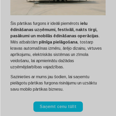
Šis pārtikas furgons ir ideāli piemērots
ielu
ēdināšanas uzņēmumi, festivāli, nakts tirgi,
pasākumi un mobilās ēdināšanas operācijas
.
Mēs atbalstām
pilnīga pielāgošana
, tostarp
kravas automašīnas izmēru, ārējo dizainu, virtuves
aprīkojumu, elektriskās sistēmas un zīmola
veidošanu, lai apmierinātu dažādas
uzņēmējdarbības vajadzības.
Sazinieties ar mums jau šodien, lai saņemtu
pielāgotu pārtikas furgona risinājumu un uzsāktu
savu mobilo pārtikas biznesu.
Saņemt cenu tūlīt