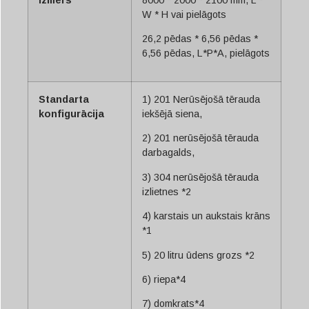
W * H vai pielāgots
26,2 pēdas * 6,56 pēdas *
6,56 pēdas, L*P*A, pielāgots
Standarta
1) 201 Nerūsējošā tērauda
konfigurācija
iekšējā siena,
2) 201 nerūsējošā tērauda
darbagalds,
3) 304 nerūsējošā tērauda
izlietnes *2
4) karstais un aukstais krāns
*1
5) 20 litru ūdens grozs *2
6) riepa*4
7) domkrats*4