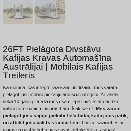
26FT Pielāgota Divstāvu
Kafijas Kravas Automašīna
Austrālijai | Mobilais Kafijas
Treileris
Kā rūpnīca, kas integrē ražošanu un dizainu, mēs varam
pielāgot jūsu mobilo piekabju ārpusi un interjeru. Ar vairāk
nekā 10 gadu pieredzi mēs esam iepazinušies ar daudzu
valstu noteikumiem un prasībām. Īsāk sakot,
Mēs varam
pielāgot jūsu sapņu piekabi tieši tādai, kāda jums patīk,
un atbilst jūsu valsts standartiem.
Lūdzu, sazinieties ar
mums un pastāstiet mums savas detalizētās prasības!