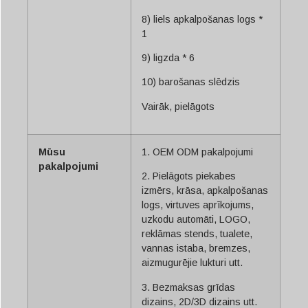
8) liels apkalpošanas logs *
1
9) ligzda * 6
10) barošanas slēdzis
Vairāk, pielāgots
Mūsu
1. OEM ODM pakalpojumi
pakalpojumi
2. Pielāgots piekabes
izmērs, krāsa, apkalpošanas
logs, virtuves aprīkojums,
uzkodu automāti, LOGO,
reklāmas stends, tualete,
vannas istaba, bremzes,
aizmugurējie lukturi utt.
3. Bezmaksas grīdas
dizains, 2D/3D dizains utt.