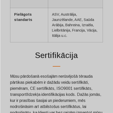
Pielāgots
ASV, Austrālija,
standarts
Jaunzēlande, AAE, Saūda
Arābija, Bahreina, Izraēla,
Lielbritānija, Francija, Vācija,
Itālija u.c.
Sertifikācija
Mūsu pārdošanā esošajām nerūsējošā tērauda
pārtikas piekabēm ir dažādu veidu sertifikāti,
piemēram, CE sertifikāts, ISO9001 sertifikāts,
transportlīdzekļa identifikācijas kods. Dažās jomās,
kur ir prasības šasijai un piederumiem, mēs
nodrošināsim arī atbilstošus sertifikātus, lai
nodrošinātu, ka klienti var bez raizēm izmantot mūsu