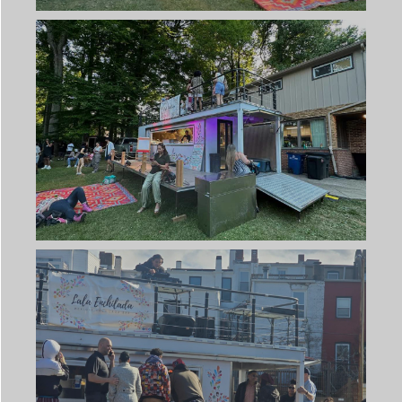
Svenska
Slovenčina
Norsk bokmål
हिन्दी
Nederlands (België)
Български
Eesti
Maori
Norsk nynorsk
Српски језик
Hrvatski
Dansk
Slovenščina
Čeština