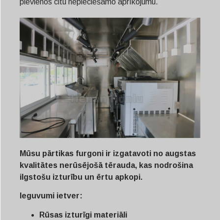
pievienos citu nepieciešamo aprīkojumu.
Mūsu pārtikas furgoni ir izgatavoti no augstas
kvalitātes nerūsējošā tērauda, kas nodrošina
ilgstošu izturību un ērtu apkopi.
Ieguvumi ietver:
Rūsas izturīgi materiāli