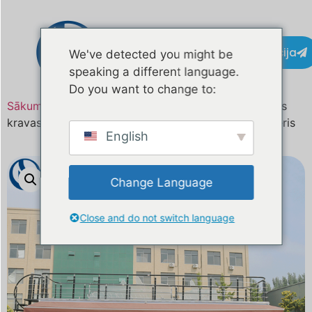
Kontaktinformācija
We've detected you might be
speaking a different language.
Do you want to change to:
Sākums
/
Produkts
/ 26 FT pielāgota divstāvu kafijas
kravas automašīna Austrālijai | Mobilais kafijas treileris
English
Change Language
Close and do not switch language