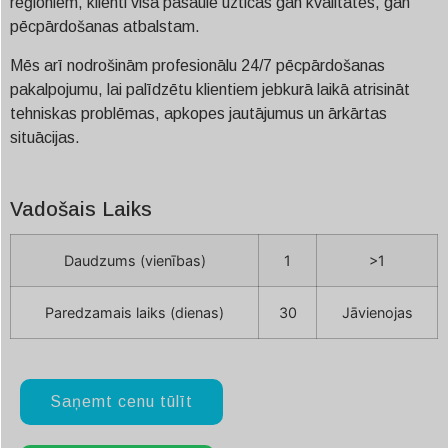
reģioniem, klienti visā pasaulē uzticas gan kvalitātes, gan
pēcpārdošanas atbalstam.
Mēs arī nodrošinām profesionālu 24/7 pēcpārdošanas
pakalpojumu, lai palīdzētu klientiem jebkurā laikā atrisināt
tehniskas problēmas, apkopes jautājumus un ārkārtas
situācijas.
Vadošais Laiks
Daudzums (vienības)
1
>1
Paredzamais laiks (dienas)
30
Jāvienojas
Saņemt cenu tūlīt