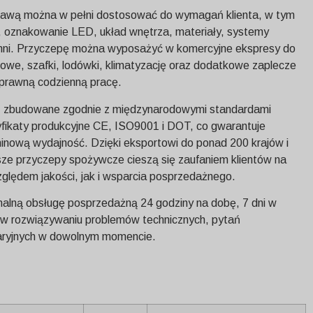
 kawą można w pełni dostosować do wymagań klienta, w tym
go, oznakowanie LED, układ wnętrza, materiały, systemy
chni. Przyczepę można wyposażyć w komercyjne ekspresy do
owe, szafki, lodówki, klimatyzację oraz dodatkowe zaplecze
prawną codzienną pracę.
, zbudowane zgodnie z międzynarodowymi standardami
yfikaty produkcyjne CE, ISO9001 i DOT, co gwarantuje
inową wydajność. Dzięki eksportowi do ponad 200 krajów i
sze przyczepy spożywcze cieszą się zaufaniem klientów na
ględem jakości, jak i wsparcia posprzedażnego.
alną obsługę posprzedażną 24 godziny na dobę, 7 dni w
 w rozwiązywaniu problemów technicznych, pytań
waryjnych w dowolnym momencie.