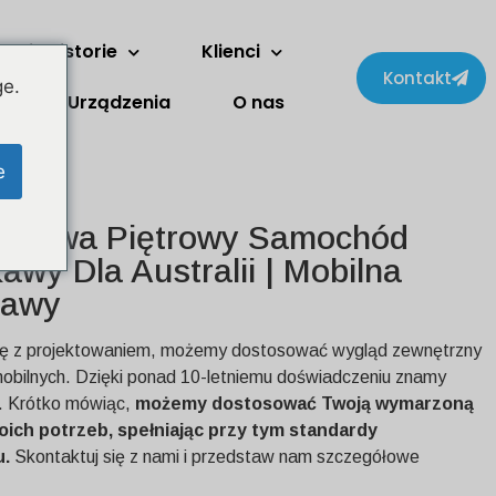
Dwie historie
Klienci
Kontakt
ge.
Urządzenia
O nas
e
ardowa Piętrowy Samochód
wy Dla Australii | Mobilna
Kawy
cję z projektowaniem, możemy dostosować wygląd zewnętrzny
obilnych. Dzięki ponad 10-letniemu doświadczeniu znamy
w. Krótko mówiąc,
możemy dostosować Twoją wymarzoną
ich potrzeb, spełniając przy tym standardy
u.
Skontaktuj się z nami i przedstaw nam szczegółowe