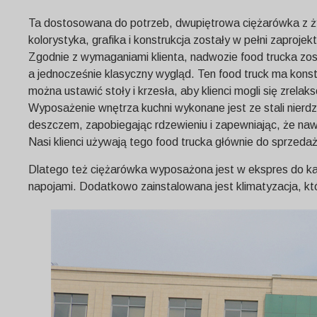
Ta dostosowana do potrzeb, dwupiętrowa ciężarówka z żyw
kolorystyka, grafika i konstrukcja zostały w pełni zaproj
Zgodnie z wymaganiami klienta, nadwozie food trucka zos
a jednocześnie klasyczny wygląd. Ten food truck ma kons
można ustawić stoły i krzesła, aby klienci mogli się zrela
Wyposażenie wnętrza kuchni wykonane jest ze stali nierdz
deszczem, zapobiegając rdzewieniu i zapewniając, że naw
Nasi klienci używają tego food trucka głównie do sprzedaż
Dlatego też ciężarówka wyposażona jest w ekspres do kaw
napojami. Dodatkowo zainstalowana jest klimatyzacja, któr