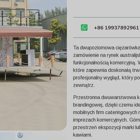
+86 19937892961
Ta dwupoziomowa ciężarówka 
zamówienie na rynek australij
funkcjonalnością komercyjną. 
które zapewnia doskonałą trwa
profesjonalny wygląd, który p
zewnątrz.
Przestronna dwuwarstwowa kon
brandingowej, dzięki czemu id
mobilnych firm cateringowych n
imprezach komercyjnych. Górn
przestrzeń ekspozycji marki l
kawiarni.