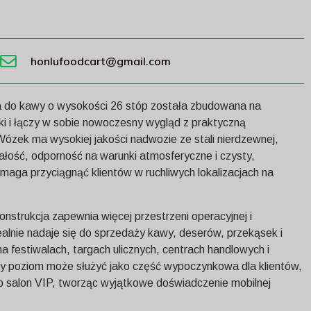
honlufoodcart@gmail.com
do kawy o wysokości 26 stóp została zbudowana na
ski i łączy w sobie nowoczesny wygląd z praktyczną
Wózek ma wysokiej jakości nadwozie ze stali nierdzewnej,
łość, odporność na warunki atmosferyczne i czysty,
omaga przyciągnąć klientów w ruchliwych lokalizacjach na
strukcja zapewnia więcej przestrzeni operacyjnej i
ealnie nadaje się do sprzedaży kawy, deserów, przekąsek i
a festiwalach, targach ulicznych, centrach handlowych i
y poziom może służyć jako część wypoczynkowa dla klientów,
ub salon VIP, tworząc wyjątkowe doświadczenie mobilnej