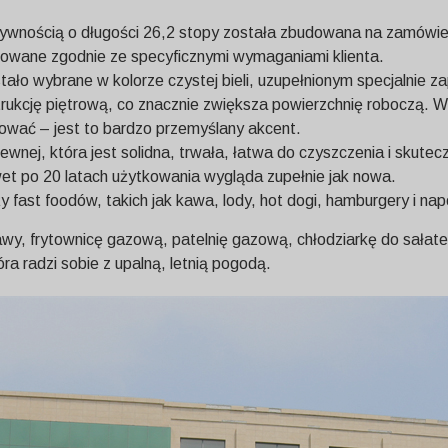
nością o długości 26,2 stopy została zbudowana na zamówienie 
ektowane zgodnie ze specyficznymi wymaganiami klienta.
tało wybrane w kolorze czystej bieli, uzupełnionym specjalnie 
trukcję piętrową, co znacznie zwiększa powierzchnię roboczą. 
ksować – jest to bardzo przemyślany akcent.
ewnej, która jest solidna, trwała, łatwa do czyszczenia i skut
et po 20 latach użytkowania wygląda zupełnie jak nowa.
y fast foodów, takich jak kawa, lody, hot dogi, hamburgery i nap
y, frytownicę gazową, patelnię gazową, chłodziarkę do sałate
a radzi sobie z upalną, letnią pogodą.