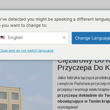
ukty
Airstream
Ocynkowany
've detected you might be speaking a different langua
 you want to change to:
a ciężarówka do kawy dla
English
Change Languag
Close and do not switch language
26FT Niestand
Ciężarowy Do Ka
Przyczepa Do 
Jako fabryka łącząca produk
i wnętrze Państwa przyczep m
przepisy i wymogi wielu krajó
przyczepę dokładnie do Two
obowiązujące w Twoim kraj
wymagania!