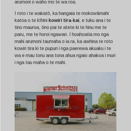
arumoni o waho mo te wa roa.
I roto i te wakatō, ka hangaia te mokowāmahi
katoa o te kīhini
kowiri tira-kai
, e tuku ana i te
tino mauroa, tino pai te atete ki te hinu me te
paru, me te horoi ngawari. I hoahoatia mo nga
mahi arumoni taumaha o ia ra, ka awhina te roto
kowiri tira ki te pupuri i nga paerewa akuaku i te
wa e mau tonu ana tona ahua ngaio ahakoa i muri
i nga tau maha o te mahi.