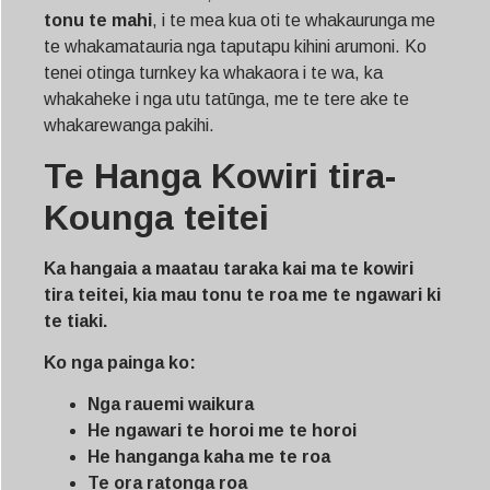
tonu te mahi
, i te mea kua oti te whakaurunga me
te whakamatauria nga taputapu kihini arumoni. Ko
tenei otinga turnkey ka whakaora i te wa, ka
whakaheke i nga utu tatūnga, me te tere ake te
whakarewanga pakihi.
Te Hanga Kowiri tira-
Kounga teitei
Ka hangaia a maatau taraka kai ma te kowiri
tira teitei, kia mau tonu te roa me te ngawari ki
te tiaki.
Ko nga painga ko:
Nga rauemi waikura
He ngawari te horoi me te horoi
He hanganga kaha me te roa
Te ora ratonga roa