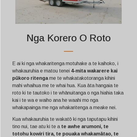
Nga Korero O Roto
E ai ki nga whakaritenga motuhake a te kaihoko, i
whakauruhia e matou tenei
4-mita wakarere kai
pūkoro ritenga
me te whakatakotoranga kihini
mahi whaihua me te whai hua. Kua āta hangaia te
roto ki te tautoko i te whānuitanga o nga hiahia taka
kai i te wa e waiho ana he waahi mo nga
whakapainga me nga whakaritenga a meake nei.
Kua whakauruhia te wakatō ki nga taputapu kihini
tino nui, tae atu ki te a
te awhe arumoni, te
totohu kowiri tira, te pouaka whakamātao, te