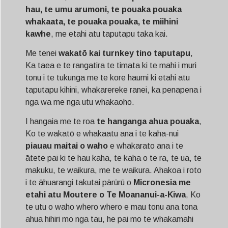
hau, te umu arumoni, te pouaka pouaka
whakaata, te pouaka pouaka, te miihini
kawhe
, me etahi atu taputapu taka kai.
Me tenei
wakatō kai turnkey tino taputapu
,
Ka taea e te rangatira te timata ki te mahi i muri
tonu i te tukunga me te kore haumi ki etahi atu
taputapu kihini, whakarereke ranei, ka penapena i
nga wa me nga utu whakaoho.
I hangaia me te roa
te hanganga ahua pouaka
,
Ko te wakatō e whakaatu ana i te kaha-nui
piauau maitai o waho
e whakarato ana i te
ātete pai ki te hau kaha, te kaha o te ra, te ua, te
makuku, te waikura, me te waikura. Ahakoa i roto
i te āhuarangi takutai pārūrū o
Micronesia me
etahi atu Moutere o Te Moananui-a-Kiwa
, Ko
te utu o waho whero whero e mau tonu ana tona
ahua hihiri mo nga tau, he pai mo te whakamahi