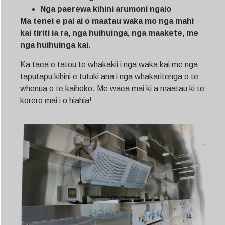
Nga paerewa kihini arumoni ngaio
Ma tenei e pai ai o maatau waka mo nga mahi
kai tiriti ia ra, nga huihuinga, nga maakete, me
nga huihuinga kai.
Ka taea e tatou te whakakii i nga waka kai me nga
taputapu kihini e tutuki ana i nga whakaritenga o te
whenua o te kaihoko. Me waea mai ki a maatau ki te
korero mai i o hiahia!