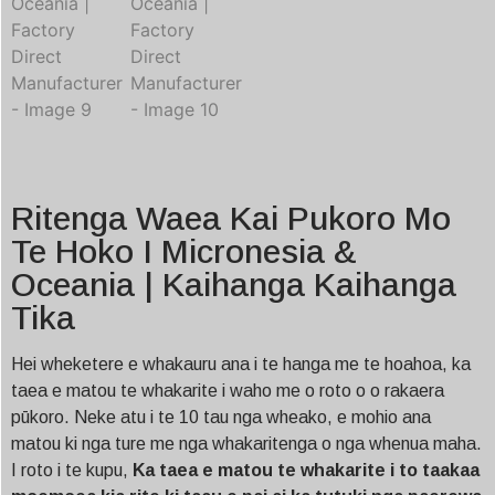
Ritenga Waea Kai Pukoro Mo
Te Hoko I Micronesia &
Oceania | Kaihanga Kaihanga
Tika
Hei wheketere e whakauru ana i te hanga me te hoahoa, ka
taea e matou te whakarite i waho me o roto o o rakaera
pūkoro. Neke atu i te 10 tau nga wheako, e mohio ana
matou ki nga ture me nga whakaritenga o nga whenua maha.
I roto i te kupu,
Ka taea e matou te whakarite i to taakaa