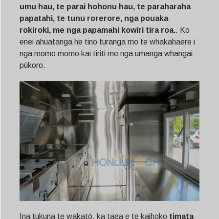
umu hau, te parai hohonu hau, te paraharaha
papatahi, te tunu rorerore, nga pouaka
rokiroki, me nga papamahi kowiri tira roa.
. Ko
enei ahuatanga he tino turanga mo te whakahaere i
nga momo momo kai tiriti me nga umanga whangai
pūkoro.
Ina tukuna te wakatō, ka taea e te kaihoko
timata