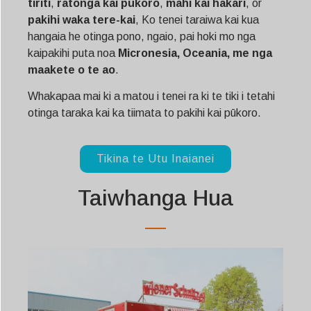
tiriti
,
ratonga kai pūkoro
,
mahi kai hakari
, or
pakihi waka tere-kai
, Ko tenei taraiwa kai kua
hangaia he otinga pono, ngaio, pai hoki mo nga
kaipakihi puta noa
Micronesia, Oceania, me nga
maakete o te ao
.
Whakapaa mai ki a matou i tenei ra ki te tiki i tetahi
otinga taraka kai ka tiimata to pakihi kai pūkoro.
Tikina te Utu Inaianei
Taiwhanga Hua