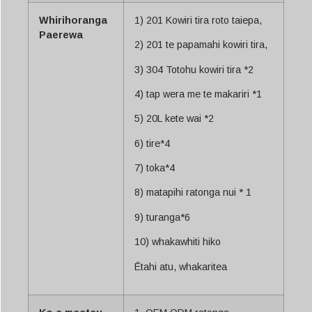
Whirihoranga
1) 201 Kowiri tira roto taiepa,
Paerewa
2) 201 te papamahi kowiri tira,
3) 304 Totohu kowiri tira *2
4) tap wera me te makariri *1
5) 20L kete wai *2
6) tire*4
7) toka*4
8) matapihi ratonga nui * 1
9) turanga*6
10) whakawhiti hiko
Ētahi atu, whakaritea