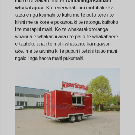
muri o te wakatō me te
tomokanga kaimahi
whakatapua
. Ko tenei waahi uru motuhake ka
taea e nga kaimahi te kuhu me te puta tere i te
kihini me te kore e pokanoa ki te ratonga kaihoko
i te matapihi mahi. Ko te whakatakotoranga
whaihua e whakanui ana i te pai o te whakahaere,
e tautoko ana i te mahi whakarite kai ngawari
ake, me te awhina ki te pupuri i tetahi taiao mahi
ngaio i nga haora mahi pukumahi.