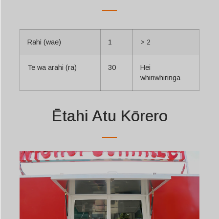
Rahi (wae)
1
> 2
Te wa arahi (ra)
30
Hei
whiriwhiringa
Ētahi Atu Kōrero