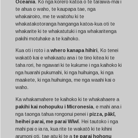
Oceania
. Ko nga korero katoa o te taraiwa-mai i
te ahua o waho, te kaupapa tae, nga
whakairoiro, me te waitohu ki te
whakatakotoranga hanganga katoa-kua oti te
whakarite ki te whakatutuki i nga whakaritenga
pakihi motuhake a te kaihoko.
Kua oti i roto i a
whero kanapa hihiri
, Ko tenei
wakatō kai e whakaatu ana i te tino kitea ki te
taha rori, he ngawari ki te kukume i nga kaihoko ki
nga huarahi pukumahi, ki nga huihuinga, ki nga
maakete, ki nga huihuinga, me nga waahi kai o
waho.
Ka whakamahere te kaihoko ki te whakahaere a
pakihi kai nohopuku i Micronesia
, e mahi ana i
nga taonga tahua rongonui penei i
pizza, pākī,
heihei parai, me parai Wīwī
. Hei tautoko i nga
mahi pai o ia ra, kua rite te wakatō ki te kihini
arumoni oti, tae atu ki te a
te parai hohonu