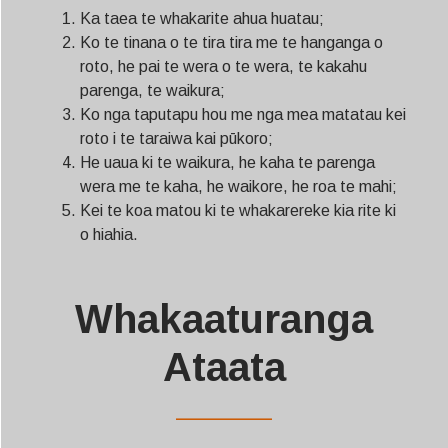
Ka taea te whakarite ahua huatau;
Ko te tinana o te tira tira me te hanganga o
roto, he pai te wera o te wera, te kakahu
parenga, te waikura;
Ko nga taputapu hou me nga mea matatau kei
roto i te taraiwa kai pūkoro;
He uaua ki te waikura, he kaha te parenga
wera me te kaha, he waikore, he roa te mahi;
Kei te koa matou ki te whakarereke kia rite ki
o hiahia.
Whakaaturanga
Ataata
——————