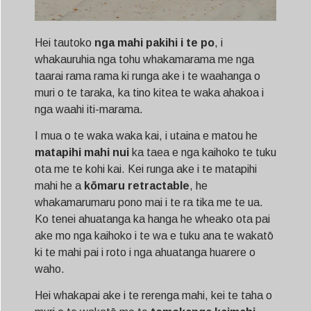
Hei tautoko
nga mahi pakihi i te po
, i
whakauruhia nga tohu whakamarama me nga
taarai rama rama ki runga ake i te waahanga o
muri o te taraka, ka tino kitea te waka ahakoa i
nga waahi iti-marama.
I mua o te waka waka kai, i utaina e matou he
matapihi mahi nui
ka taea e nga kaihoko te tuku
ota me te kohi kai. Kei runga ake i te matapihi
mahi he a
kōmaru retractable
, he
whakamarumaru pono mai i te ra tika me te ua.
Ko tenei ahuatanga ka hanga he wheako ota pai
ake mo nga kaihoko i te wa e tuku ana te wakatō
ki te mahi pai i roto i nga ahuatanga huarere o
waho.
Hei whakapai ake i te rerenga mahi, kei te taha o