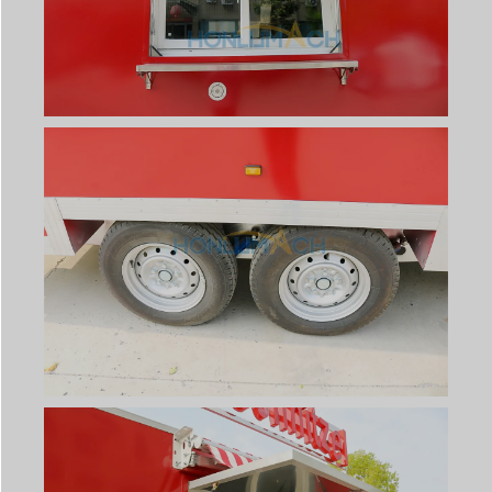
Svenska
Slovenčina
Norsk bokmål
हिन्दी
Nederlands (België)
Български
Eesti
Norsk nynorsk
Српски језик
Hrvatski
Dansk
Latviešu valoda
Slovenščina
Čeština