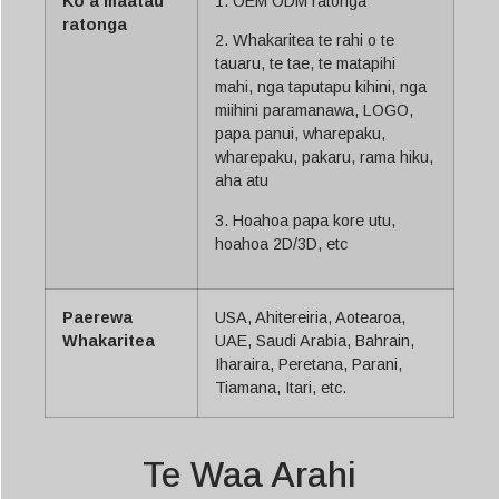
Ko a maatau
1. OEM ODM ratonga
ratonga
2. Whakaritea te rahi o te
tauaru, te tae, te matapihi
mahi, nga taputapu kihini, nga
miihini paramanawa, LOGO,
papa panui, wharepaku,
wharepaku, pakaru, rama hiku,
aha atu
3. Hoahoa papa kore utu,
hoahoa 2D/3D, etc
Paerewa
USA, Ahitereiria, Aotearoa,
Whakaritea
UAE, Saudi Arabia, Bahrain,
Iharaira, Peretana, Parani,
Tiamana, Itari, etc.
Te Waa Arahi