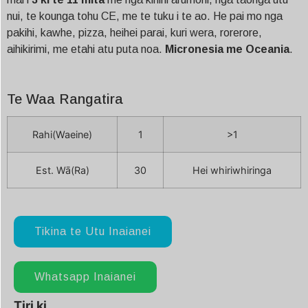
nui, te kounga tohu CE, me te tuku i te ao. He pai mo nga
pakihi, kawhe, pizza, heihei parai, kuri wera, rorerore,
aihikirimi, me etahi atu puta noa.
Micronesia me Oceania
.
Te Waa Rangatira
Rahi(Waeine)
1
>1
Est. Wā(Ra)
30
Hei whiriwhiringa
Tikina te Utu Inaianei
Whatsapp Inaianei
Tiri ki