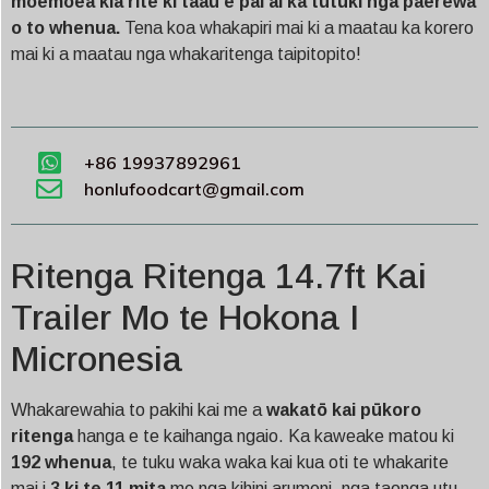
moemoea kia rite ki taau e pai ai ka tutuki nga paerewa
o to whenua.
Tena koa whakapiri mai ki a maatau ka korero
mai ki a maatau nga whakaritenga taipitopito!
+86 19937892961
honlufoodcart@gmail.com
Ritenga Ritenga 14.7ft Kai
Trailer Mo te Hokona I
Micronesia
Whakarewahia to pakihi kai me a
wakatō kai pūkoro
ritenga
hanga e te kaihanga ngaio. Ka kaweake matou ki
192 whenua
, te tuku waka waka kai kua oti te whakarite
mai i
3 ki te 11 mita
me nga kihini arumoni, nga taonga utu