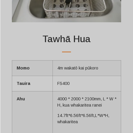
Tawhā Hua
Momo
4m wakatō kai pūkoro
Tauira
FS400
Ahu
4000 * 2000 * 2100mm, L * W *
H, kua whakaritea ranei
14.7ft*6.56ft*6.56ft,L*W*H,
whakaritea