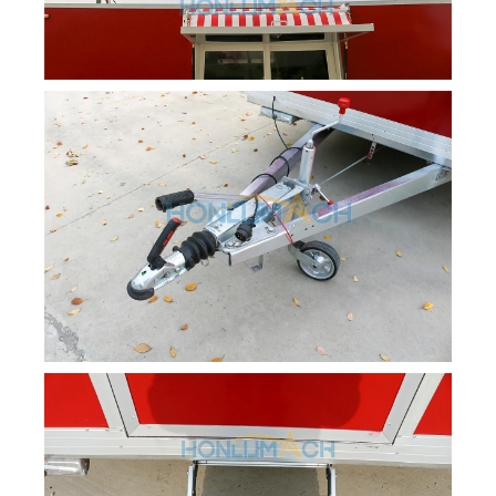
Svenska
Slovenčina
Norsk bokmål
Nederlands (België)
Български
Eesti
Maori
Norsk nynorsk
Српски језик
Hrvatski
Dansk
Latviešu valoda
Slovenščina
Čeština