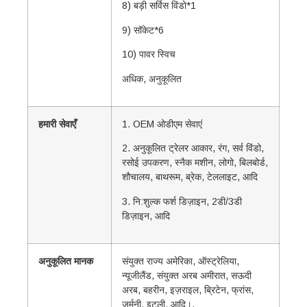
8) बड़ी सर्विस विंडो*1
9) सॉकेट*6
10) पावर स्विच
अधिक, अनुकूलित
हमारी सेवाएँ
1. OEM ओडीएम सेवाएं
2. अनुकूलित ट्रेलर आकार, रंग, सर्व विंडो,
रसोई उपकरण, स्नैक मशीन, लोगो, बिलबोर्ड,
शौचालय, बाथरूम, ब्रेक, टेललाइट, आदि
3. नि:शुल्क फर्श डिज़ाइन, 2डी/3डी
डिज़ाइन, आदि
अनुकूलित मानक
संयुक्त राज्य अमेरिका, ऑस्ट्रेलिया,
न्यूजीलैंड, संयुक्त अरब अमीरात, सऊदी
अरब, बहरीन, इज़राइल, ब्रिटेन, फ्रांस,
जर्मनी, इटली, आदि।.