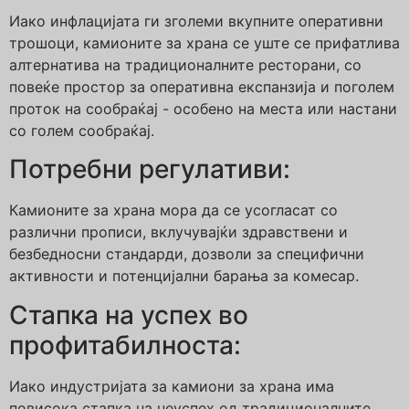
Иако инфлацијата ги зголеми вкупните оперативни
трошоци, камионите за храна се уште се прифатлива
алтернатива на традиционалните ресторани, со
повеќе простор за оперативна експанзија и поголем
проток на сообраќај - особено на места или настани
со голем сообраќај.
Потребни регулативи:
Камионите за храна мора да се усогласат со
различни прописи, вклучувајќи здравствени и
безбедносни стандарди, дозволи за специфични
активности и потенцијални барања за комесар.
Стапка на успех во
профитабилноста:
Иако индустријата за камиони за храна има
повисока стапка на неуспех од традиционалните