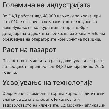
Големина на индустријата
Во САД работат над 48.000 камиони за храна, при
што 91% е независна компанија, што е клучно за
издвојување на конкурентен пазар, а добро
дизајнираната двокатна приколка за храна Honlu им
обезбедува на операторите конкурентна позиција.
Раст на пазарот
Пазарот на камиони за храна доживува силен раст,
со проценета вредност од $4,36 милијарди во 2025
година.
Усвојување на технологија
Современите камиони за храна користат дигитални
алатки за да ја зголемат ефикасноста и
задоволството на клиентите. Од мобилни апликации