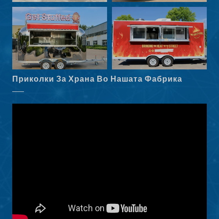
Norsk nynorsk
Српски језик
Hrvatski
Dansk
Latviešu valoda
Приколки За Храна Во Нашата Фабрика
Slovenščina
Čeština
Ελληνικά
Shqip
Nederlands
العربية
Polski
Русский
Português