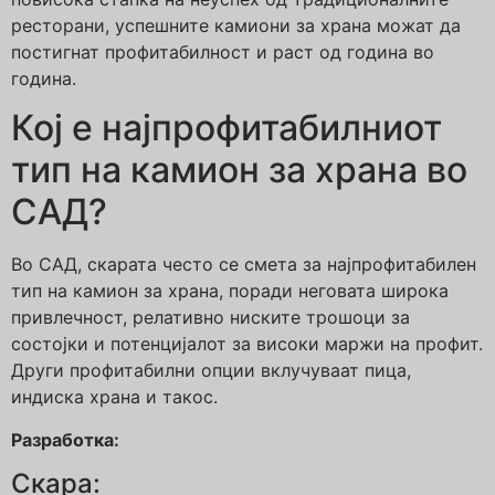
ресторани, успешните камиони за храна можат да
постигнат профитабилност и раст од година во
година.
Кој е најпрофитабилниот
тип на камион за храна во
САД?
Во САД, скарата често се смета за најпрофитабилен
тип на камион за храна, поради неговата широка
привлечност, релативно ниските трошоци за
состојки и потенцијалот за високи маржи на профит.
Други профитабилни опции вклучуваат пица,
индиска храна и такос.
Разработка:
Скара: