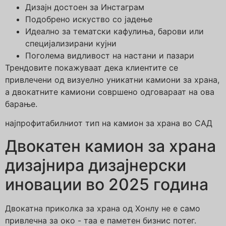
Дизајн достоен за Инстаграм
Подобрено искуство со јадење
Идеално за тематски кафулиња, барови или
специјализирани кујни
Поголема видливост на настани и пазари
Трендовите покажуваат дека клиентите се
привлечени од визуелно уникатни камиони за храна,
а двокатните камиони совршено одговараат на ова
барање.
најпрофитабилниот тип на камион за храна во САД
Двокатен камион за храна
дизајнира дизајнерски
иновации во 2025 година
Двокатна приколка за храна од Хонлу не е само
привлечна за око - таа е паметен бизнис потег.