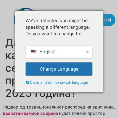
Контакт
We've detected you might be
speaking a different language.
Do you want to change to:
Дали двокатните
камиони за храна
English
се уште се
Change Language
профитабилни во
Close and do not switch language
2025 година?
Надвор од традиционалниот распоред на едно ниво,
двокатен камион за храна
нудат повеќе простор,