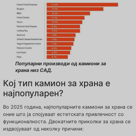
Популарни производи од камиони за
храна низ САД.
Кој тип камион за храна е
најпопуларен?
Во 2025 година, најпопуларните камиони за храна се
оние што ја спојуваат естетската привлечност со
функционалноста. Двокатните приколки за храна се
издвојуваат од неколку причини: