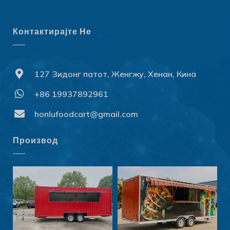
Контактирајте Не
127 Зидонг патот, Женгжу, Хенан, Кина
+86 19937892961
Svenska
Slovenčina
honlufoodcart@gmail.com
Norsk bokmål
Производ
हिन्दी
Nederlands (België)
Български
Eesti
Maori