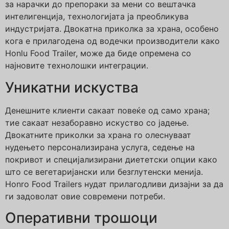
за нарачки до препораки за мени со вештачка
интелигенција, технологијата ја преобликува
индустријата. Двокатна приколка за храна, особено
кога е прилагодена од водечки производители како
Honlu Food Trailer, може да биде опремена со
најновите технолошки интеграции.
Уникатни искуства
Денешните клиенти сакаат повеќе од само храна;
тие сакаат незаборавно искуство со јадење.
Двокатните приколки за храна го олеснуваат
нудењето персонализирана услуга, седење на
покривот и специјализирани диететски опции како
што се вегетаријански или безглутенски менија.
Honro Food Trailers нудат прилагодливи дизајни за да
ги задоволат овие современи потреби.
Оперативни трошоци