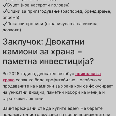
Буџет (нов наспроти половен)
Опции за прилагодување (распоред, брендирање,
опрема)
Локални прописи (ограничувања на висина,
дозволи)
Заклучок: Двокатни
камиони за храна =
паметна инвестиција?
Во 2025 година, двокатен автобус
приколка за
храна
сепак ќе биде профитабилно - особено за
продавачите на камиони за храна кои се фокусираат
на уникатни дизајни, паметни избори на менија и
стратешки локации.
Заинтересирани сте да купите еден? Не барајте
подалеку од истражување на врвни производители