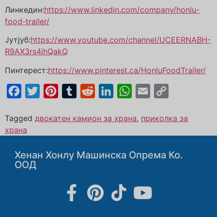
Линкедин:
https://www.linkedin.com/company/honlu-
food-trailer/
Јутјуб:
https://www.youtube.com/channel/UCEERNABH-
R9AX3rs4ihQakQ
Пинтерест:
https://www.pinterest.ca/HonluFoodTrailer/
Facebook
Twitter
Pinterest
Tumblr
Reddit
LinkedIn
WhatsApp
Email
Copy
Link
Tagged
двокатен камион за храна
,
приколка за
храна
Хенан Хонлу Машинска Опрема Ко.
ООД