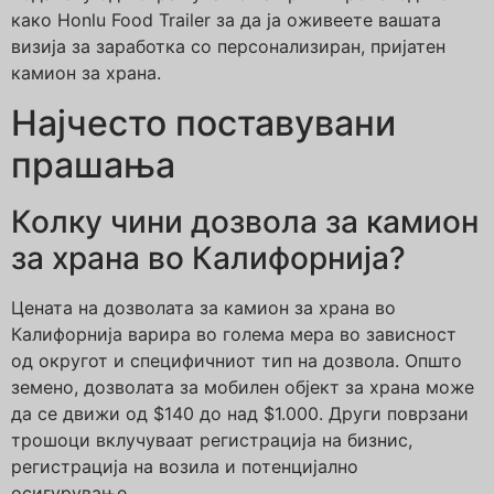
како Honlu Food Trailer за да ја оживеете вашата
визија за заработка со персонализиран, пријатен
камион за храна.
Најчесто поставувани
прашања
Колку чини дозвола за камион
за храна во Калифорнија?
Цената на дозволата за камион за храна во
Калифорнија варира во голема мера во зависност
од округот и специфичниот тип на дозвола. Општо
земено, дозволата за мобилен објект за храна може
да се движи од $140 до над $1.000. Други поврзани
трошоци вклучуваат регистрација на бизнис,
регистрација на возила и потенцијално
осигурување.