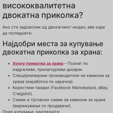
висококвалитетна
двокатна приколка?
Ако сте задоволни од двокатниот модел, еве каде
да погледнете:
Најдобри места за купување
двокатна приколка за храна:
Хонлу приколка за храна
– Познат по
издржливи, прилагодливи дизајни.
Специјализирани производители на камиони за
храна (изработка по нарачка).
Користени пазари (Facebook Marketplace, eBay,
Craigslist).
Саеми и трговски саеми за камиони за храна
(вмрежување со продавачи).
Пред купување, разгледајте: