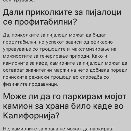
Дали приколките за пијалоци
се профитабилни?
Да, приколките за пијалоци можат да бидат
профитабилни, но успехот зависи од ефикасно
управување со трошоците и максимизирање на
можностите за генерирање приходи. Како и
камионите за кафе, камионите за пијалоци можат да
остварат значителни маржи на нето добивка поради
пониските режиски трошоци во споредба со
физичките продавници.
Може ли да го паркирам мојот
камион за храна било каде во
Калифорнија?
Не, камионите за храна не можат да паркираат