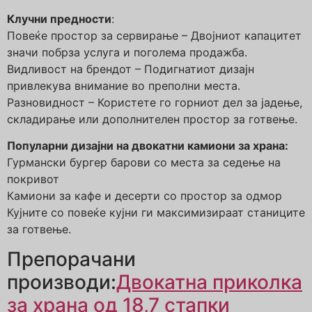
Клучни предности
:
Повеќе простор за сервирање – Двојниот капацитет
значи побрза услуга и поголема продажба.
Видливост на брендот – Подигнатиот дизајн
привлекува внимание во преполни места.
Разновидност – Користете го горниот дел за јадење,
складирање или дополнителен простор за готвење.
Популарни дизајни на двокатни камиони за храна:
Гурмански бургер барови со места за седење на
покривот
Камиони за кафе и десерти со простор за одмор
Кујните со повеќе кујни ги максимизираат станиците
за готвење.
Препорачани
производи:
Двокатна приколка
за храна од 18,7 стапки