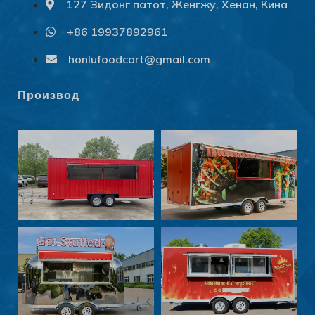
127 Зидонг патот, Женгжу, Хенан, Кина
+86 19937892961
Svenska
Slovenčina
honlufoodcart@gmail.com
Norsk bokmål
Производ
हिन्दी
Nederlands (België)
Български
Eesti
Maori
Norsk nynorsk
Српски језик
Hrvatski
Dansk
Latviešu valoda