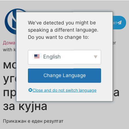
Контакт
We've detected you might be
speaking a different language.
Do you want to change to:
Дома
/ Означени продукти “mobile catering trailer
with kitchen equipment”
English
мобилна
угостителска
Change Language
приколка со опрема
Close and do not switch language
за кујна
Прикажан е еден резултат