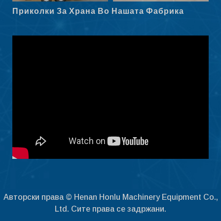
Приколки За Храна Во Нашата Фабрика
Slovenščina
Čeština
Ελληνικά
Shqip
Nederlands
العربية
Polski
Русский
Português
Italiano
Deutsch
Français
Авторски права © Henan Honlu Machinery Equipment Co.,
Español
Ltd. Сите права се задржани.