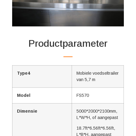
Productparameter
Type4
Mobiele voedseltrailer
van 5,7 m
Model
FS570
Dimensie
5000*2000*2100mm,
L*W*H, of aangepast
18.7ft*6.56ft*6.56ft,
L*B*H, aangepast