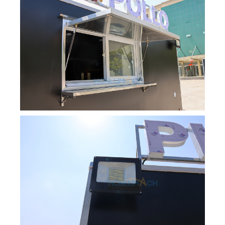
Svenska
Slovenčina
Norsk bokmål
हिन्दी
Български
Eesti
Maori
Norsk nynorsk
Српски језик
Hrvatski
Dansk
Latviešu valoda
Slovenščina
Čeština