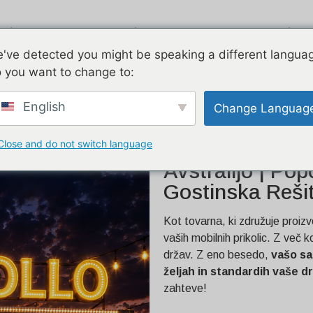
Airstream
Pocinkano
Dve zgodbi
've detected you might be speaking a different langua
 you want to change to:
stralijo | Popolnoma
English
Change Languag
Close and do not switch language
16,4ft Prilagoj
Avstralijo | Po
Gostinska Reši
Kot tovarna, ki združuje proizv
vaših mobilnih prikolic. Z več 
držav. Z eno besedo,
vašo sa
željah in standardih vaše d
zahteve!