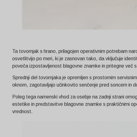
Ta tovornjak s hrano, prilagojen operativnim potrebam naro
osvetlitvijo po meri, ki je zasnovan tako, da vključuje i
poveča izpostavljenost blagovne znamke in pritegne več s
Sprednji del tovornjaka je opremljen s prostornim servisn
oknom, zagotavljajo učinkovito senčenje pred soncem in do
Poleg tega namenski vhod za osebje na zadnji strani omogo
estetike in predstavitve blagovne znamke s praktičnimi oper
vrednost.