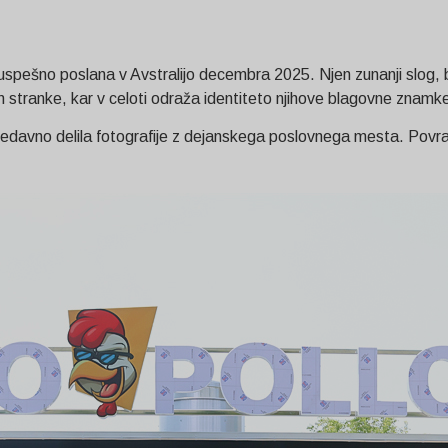
a uspešno poslana v Avstralijo decembra 2025. Njen zunanji slog
 stranke, kar v celoti odraža identiteto njihove blagovne znamke 
n nedavno delila fotografije z dejanskega poslovnega mesta. Povr