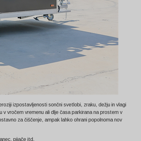
oziji izpostavljenosti sončni svetlobi, zraku, dežju in vlagi
soncu v vročem vremenu ali dlje časa parkirana na prostem v
n enostavno za čiščenje, ampak lahko ohrani popolnoma nov
Svenska
anec, pijače itd.