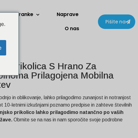
Stranke
Naprave
Pišite na
ge.
O nas
e
ena Prikolica S Hrano Za
polnoma Prilagojena Mobilna
tev
odnjo in oblikovanje, lahko prilagodimo zunanjost in notranjost
kot 10-letnimi izkušnjami poznamo predpise in zahteve številnih
njsko prikolico lahko prilagodimo natančno po vaših
ržave.
Obrnite se na nas in nam sporočite svoje podrobne