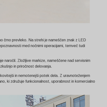
obno črno prevleko. Na strehi je nameščen znak z LED
prepoznavnosti med nočnimi operacijami, temveč tudi
e naročil. Zložljive markize, nameščene nad servisnim
kušnjo in priročnost delovanja.
kovitejši in nemotenejši potek dela. Z uravnoteženjem
ano, ki združuje funkcionalnost, uporabnost in komercialno