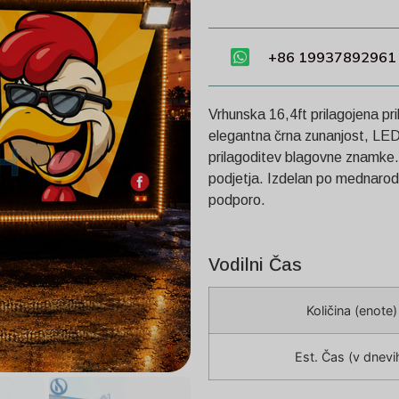
+86 19937892961
Vrhunska 16,4ft prilagojena pri
elegantna črna zunanjost, LED
prilagoditev blagovne znamke. 
podjetja. Izdelan po mednarod
podporo.
Vodilni Čas
Količina (enote)
Est. Čas (v dnevi