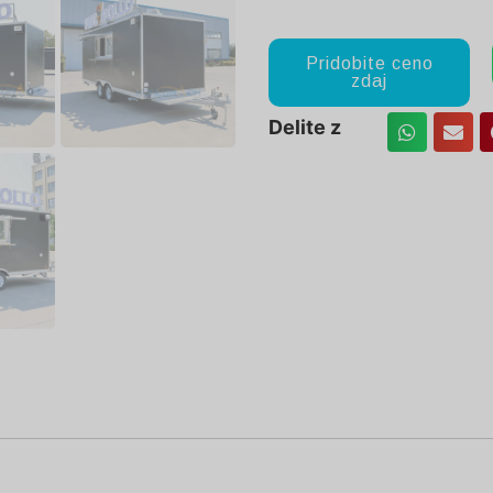
Pridobite ceno
zdaj
Delite z