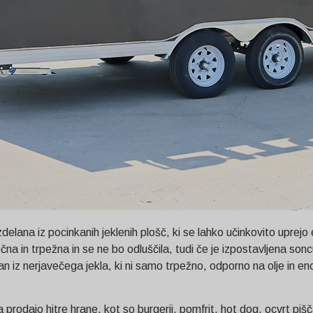
elana iz pocinkanih jeklenih plošč, ki se lahko učinkovito uprejo er
e močna in trpežna in se ne bo odluščila, tudi če je izpostavljena 
elan iz nerjavečega jekla, ki ni samo trpežno, odporno na olje i
rodajo hitre hrane, kot so burgerji, pomfrit, hot dog, ocvrt pišč