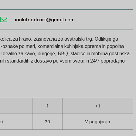
honlufoodcart@gmail.com
kolica za hrano, zasnovana za avstralski trg. Odlikuje ga
-oznake po meri, komercialna kuhinjska oprema in popolna
Idealno za kavo, burgerje, BBQ, sladice in mobilna gostinska
nih standardih z dostavo po vsem svetu in 24/7 poprodajno
1
>1
h)
30
V pogajanjih