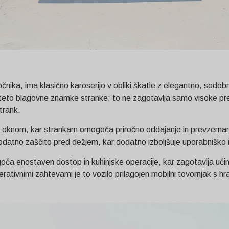
čnika, ima klasično karoserijo v obliki škatle z elegantno, sod
dentiteto blagovne znamke stranke; to ne zagotavlja samo visoke 
trank.
im oknom, kar strankam omogoča priročno oddajanje in prevzemanj
datno zaščito pred dežjem, kar dodatno izboljšuje uporabniško iz
ča enostaven dostop in kuhinjske operacije, kar zagotavlja učin
ativnimi zahtevami je to vozilo prilagojen mobilni tovornjak s hr