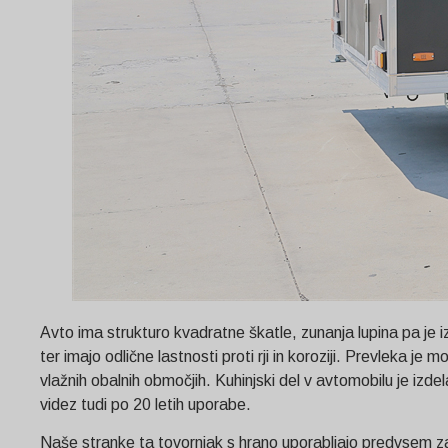
Avto ima strukturo kvadratne škatle, zunanja lupina pa je izd
ter imajo odlične lastnosti proti rji in koroziji. Prevleka j
vlažnih obalnih območjih. Kuhinjski del v avtomobilu je izd
videz tudi po 20 letih uporabe.
Naše stranke ta tovornjak s hrano uporabljajo predvsem za p