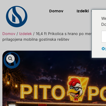
Domov
Izdelki
We
Do
Domov
/
Izdelek
/ 16,4 ft Prikolica s hrano po meri za Av
prilagojena mobilna gostinska rešitev