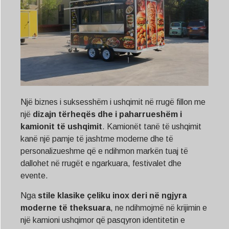
Një biznes i suksesshëm i ushqimit në rrugë fillon me
një
dizajn tërheqës dhe i paharrueshëm i
kamionit të ushqimit
. Kamionët tanë të ushqimit
kanë një pamje të jashtme moderne dhe të
personalizueshme që e ndihmon markën tuaj të
dallohet në rrugët e ngarkuara, festivalet dhe
evente.
Nga
stile klasike çeliku inox deri në ngjyra
moderne të theksuara
, ne ndihmojmë në krijimin e
një kamioni ushqimor që pasqyron identitetin e