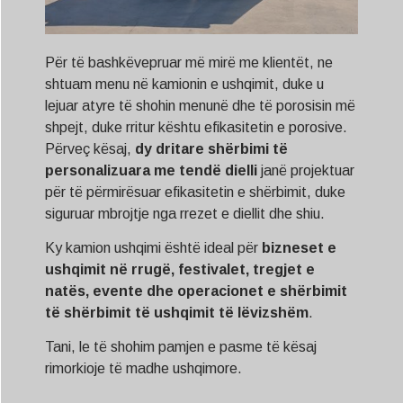
Për të bashkëvepruar më mirë me klientët, ne
shtuam menu në kamionin e ushqimit, duke u
lejuar atyre të shohin menunë dhe të porosisin më
shpejt, duke rritur kështu efikasitetin e porosive.
Përveç kësaj,
dy dritare shërbimi të
personalizuara me tendë dielli
janë projektuar
për të përmirësuar efikasitetin e shërbimit, duke
siguruar mbrojtje nga rrezet e diellit dhe shiu.
Ky kamion ushqimi është ideal për
bizneset e
ushqimit në rrugë, festivalet, tregjet e
natës, evente dhe operacionet e shërbimit
të shërbimit të ushqimit të lëvizshëm
.
Tani, le të shohim pamjen e pasme të kësaj
rimorkioje të madhe ushqimore.