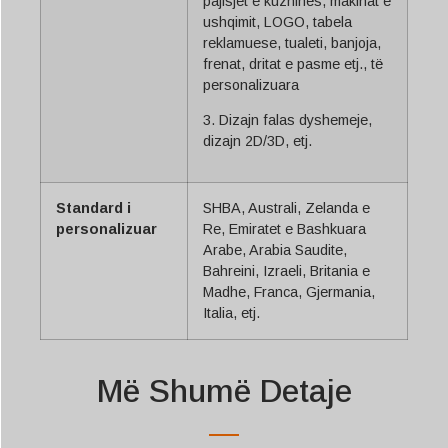
pajisjet e kuzhinës, makinat e
ushqimit, LOGO, tabela
reklamuese, tualeti, banjoja,
frenat, dritat e pasme etj., të
personalizuara
3. Dizajn falas dyshemeje,
dizajn 2D/3D, etj.
Standard i
SHBA, Australi, Zelanda e
personalizuar
Re, Emiratet e Bashkuara
Arabe, Arabia Saudite,
Bahreini, Izraeli, Britania e
Madhe, Franca, Gjermania,
Italia, etj.
Më Shumë Detaje