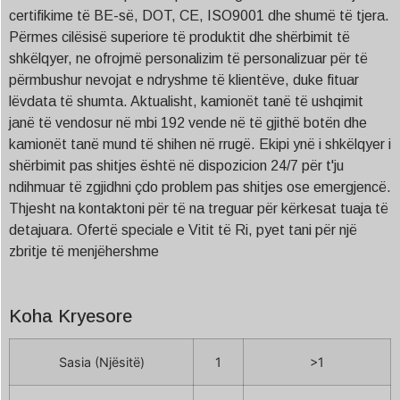
certifikime të BE-së, DOT, CE, ISO9001 dhe shumë të tjera.
Përmes cilësisë superiore të produktit dhe shërbimit të
shkëlqyer, ne ofrojmë personalizim të personalizuar për të
përmbushur nevojat e ndryshme të klientëve, duke fituar
lëvdata të shumta. Aktualisht, kamionët tanë të ushqimit
janë të vendosur në mbi 192 vende në të gjithë botën dhe
kamionët tanë mund të shihen në rrugë. Ekipi ynë i shkëlqyer i
shërbimit pas shitjes është në dispozicion 24/7 për t'ju
ndihmuar të zgjidhni çdo problem pas shitjes ose emergjencë.
Thjesht na kontaktoni për të na treguar për kërkesat tuaja të
detajuara. Ofertë speciale e Vitit të Ri, pyet tani për një
zbritje të menjëhershme
Koha Kryesore
Sasia (Njësitë)
1
>1