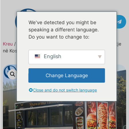
Kontakti
We've detected you might be
speaking a different language.
Do you want to change to:
Kreu
/
Produkt
/ Kamion ushqimi mobil 11.4ft për shitje
në Kosovë i çertifikuar CE & DOT
English
Change Language
Close and do not switch language