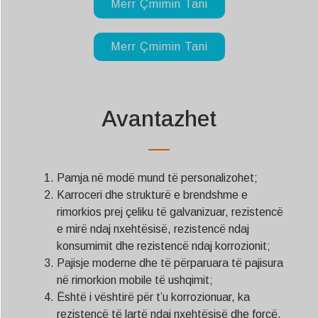
Merr Çmimin Tani
Merr Çmimin Tani
Avantazhet
Pamja në modë mund të personalizohet;
Karroceri dhe strukturë e brendshme e
rimorkios prej çeliku të galvanizuar, rezistencë
e mirë ndaj nxehtësisë, rezistencë ndaj
konsumimit dhe rezistencë ndaj korrozionit;
Pajisje moderne dhe të përparuara të pajisura
në rimorkion mobile të ushqimit;
Është i vështirë për t’u korrozionuar, ka
rezistencë të lartë ndaj nxehtësisë dhe forcë,