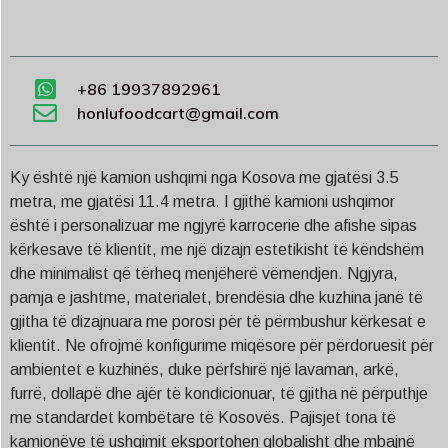
+86 19937892961
honlufoodcart@gmail.com
Ky është një kamion ushqimi nga Kosova me gjatësi 3.5
metra, me gjatësi 11.4 metra. I gjithë kamioni ushqimor
është i personalizuar me ngjyrë karrocerie dhe afishe sipas
kërkesave të klientit, me një dizajn estetikisht të këndshëm
dhe minimalist që tërheq menjëherë vëmendjen. Ngjyra,
pamja e jashtme, materialet, brendësia dhe kuzhina janë të
gjitha të dizajnuara me porosi për të përmbushur kërkesat e
klientit. Ne ofrojmë konfigurime miqësore për përdoruesit për
ambientet e kuzhinës, duke përfshirë një lavaman, arkë,
furrë, dollapë dhe ajër të kondicionuar, të gjitha në përputhje
me standardet kombëtare të Kosovës. Pajisjet tona të
kamionëve të ushqimit eksportohen globalisht dhe mbajnë