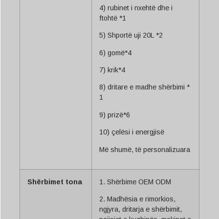
4) rubinet i nxehtë dhe i
ftohtë *1
5) Shportë uji 20L *2
6) gomë*4
7) krik*4
8) dritare e madhe shërbimi *
1
9) prizë*6
10) çelësi i energjisë
Më shumë, të personalizuara
Shërbimet tona
1. Shërbime OEM ODM
2. Madhësia e rimorkios,
ngjyra, dritarja e shërbimit,