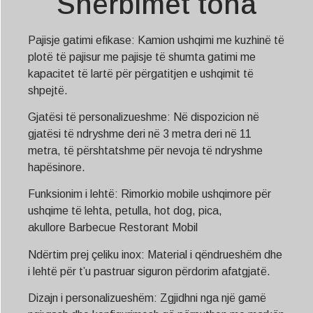
Shërbimet tona
Pajisje gatimi efikase: Kamion ushqimi me kuzhinë të
plotë të pajisur me pajisje të shumta gatimi me
kapacitet të lartë për përgatitjen e ushqimit të
shpejtë.
Gjatësi të personalizueshme: Në dispozicion në
gjatësi të ndryshme deri në 3 metra deri në 11
metra, të përshtatshme për nevoja të ndryshme
hapësinore.
Funksionim i lehtë: Rimorkio mobile ushqimore për
ushqime të lehta, petulla, hot dog, pica,
akullore
Barbecue
Restorant Mobil
Ndërtim prej çeliku inox: Material i qëndrueshëm dhe
i lehtë për t’u pastruar siguron përdorim afatgjatë.
Dizajn i personalizueshëm: Zgjidhni nga një gamë