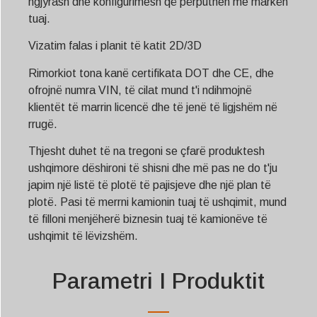
ngjyrash dhe konfigurimesh që përputhen me markën
tuaj.
Vizatim falas i planit të katit 2D/3D
Rimorkiot tona kanë certifikata DOT dhe CE, dhe
ofrojnë numra VIN, të cilat mund t'i ndihmojnë
klientët të marrin licencë dhe të jenë të ligjshëm në
rrugë.
Thjesht duhet të na tregoni se çfarë produktesh
ushqimore dëshironi të shisni dhe më pas ne do t'ju
japim një listë të plotë të pajisjeve dhe një plan të
plotë. Pasi të merrni kamionin tuaj të ushqimit, mund
të filloni menjëherë biznesin tuaj të kamionëve të
ushqimit të lëvizshëm.
Parametri I Produktit