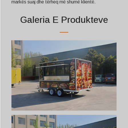
markës suaj dhe tërheq më shumë klientë.
Galeria E Produkteve