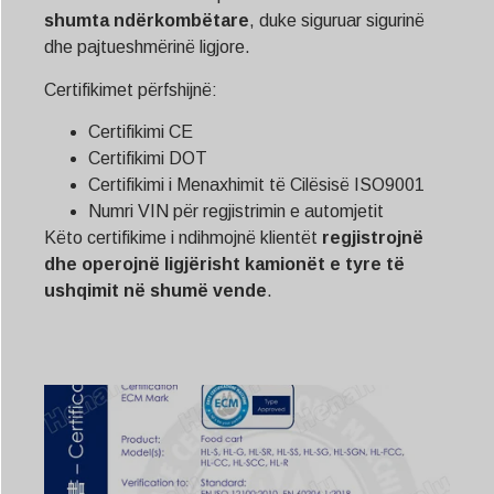
shumta ndërkombëtare
, duke siguruar sigurinë
dhe pajtueshmërinë ligjore.
Certifikimet përfshijnë:
Certifikimi CE
Certifikimi DOT
Certifikimi i Menaxhimit të Cilësisë ISO9001
Numri VIN për regjistrimin e automjetit
Këto certifikime i ndihmojnë klientët
regjistrojnë
dhe operojnë ligjërisht kamionët e tyre të
ushqimit në shumë vende
.