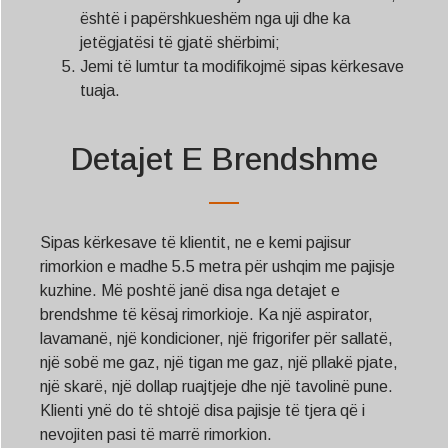
është i papërshkueshëm nga uji dhe ka
jetëgjatësi të gjatë shërbimi;
Jemi të lumtur ta modifikojmë sipas kërkesave
tuaja.
Detajet E Brendshme
Sipas kërkesave të klientit, ne e kemi pajisur
rimorkion e madhe 5.5 metra për ushqim me pajisje
kuzhine. Më poshtë janë disa nga detajet e
brendshme të kësaj rimorkioje. Ka një aspirator,
lavamanë, një kondicioner, një frigorifer për sallatë,
një sobë me gaz, një tigan me gaz, një pllakë pjate,
një skarë, një dollap ruajtjeje dhe një tavolinë pune.
Klienti ynë do të shtojë disa pajisje të tjera që i
nevojiten pasi të marrë rimorkion.