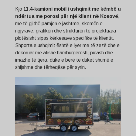
Kjo
11.4
-kamioni mobil i ushqimit me këmbë u
ndërtua me porosi për një klient në
Kosovë
,
me të gjithë pamjen e jashtme, skemën e
ngjyrave, grafikën dhe strukturën të projektuara
plotësisht sipas kërkesave specifike të klientit.
Shporta e ushqimit është e lyer me të zezë dhe e
dekoruar me afishe hamburgerësh, picash dhe
imazhe të tjera, duke e bërë të duket shumë e
shijshme dhe tërheqëse për syrin.