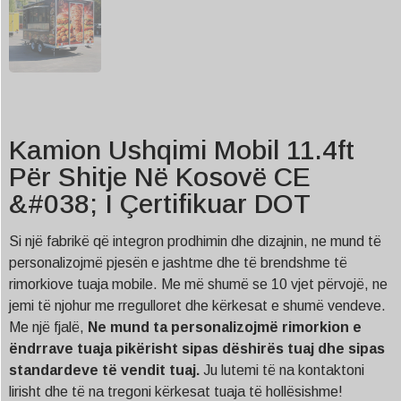
Kamion Ushqimi Mobil 11.4ft
Për Shitje Në Kosovë CE
&#038; I Çertifikuar DOT
Si një fabrikë që integron prodhimin dhe dizajnin, ne mund të
personalizojmë pjesën e jashtme dhe të brendshme të
rimorkiove tuaja mobile. Me më shumë se 10 vjet përvojë, ne
jemi të njohur me rregulloret dhe kërkesat e shumë vendeve.
Me një fjalë,
Ne mund ta personalizojmë rimorkion e
ëndrrave tuaja pikërisht sipas dëshirës tuaj dhe sipas
standardeve të vendit tuaj.
Ju lutemi të na kontaktoni
lirisht dhe të na tregoni kërkesat tuaja të hollësishme!