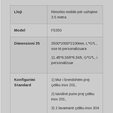
Lloji
Rimorkio mobile për ushqime
3.5 metra
Model
FS350
Dimensioni 35
3500*2000*2100mm, L*G*L,
ose të personalizuara
11.4ft*6.56ft*6.56ft, G*G*L, i
personalizuar
Konfigurimi
1) Mur i brendshëm prej
Standard
çeliku inox 201,
2) tavolinë pune prej çeliku
inox 201,
3) 2 lavamanë çeliku inox 304