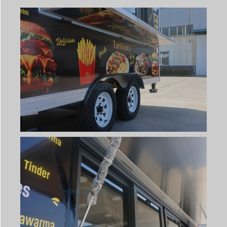
Svenska
Slovenčina
Norsk bokmål
हिन्दी
Nederlands (België)
Български
Eesti
Maori
Norsk nynorsk
Српски језик
Hrvatski
Dansk
Latviešu valoda
Slovenščina