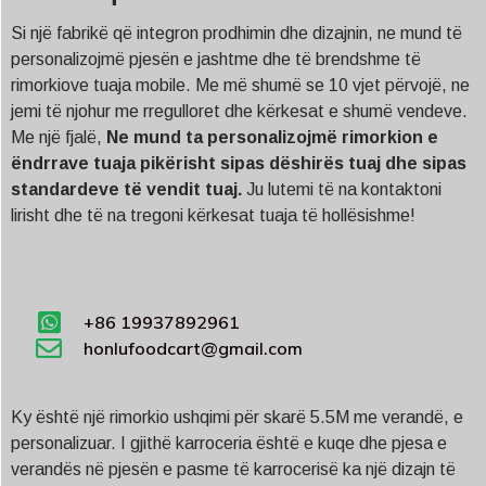
Si një fabrikë që integron prodhimin dhe dizajnin, ne mund të
personalizojmë pjesën e jashtme dhe të brendshme të
rimorkiove tuaja mobile. Me më shumë se 10 vjet përvojë, ne
jemi të njohur me rregulloret dhe kërkesat e shumë vendeve.
Me një fjalë,
Ne mund ta personalizojmë rimorkion e
ëndrrave tuaja pikërisht sipas dëshirës tuaj dhe sipas
standardeve të vendit tuaj.
Ju lutemi të na kontaktoni
lirisht dhe të na tregoni kërkesat tuaja të hollësishme!
+86 19937892961
honlufoodcart@gmail.com
Ky është një rimorkio ushqimi për skarë 5.5M me verandë, e
personalizuar. I gjithë karroceria është e kuqe dhe pjesa e
verandës në pjesën e pasme të karrocerisë ka një dizajn të