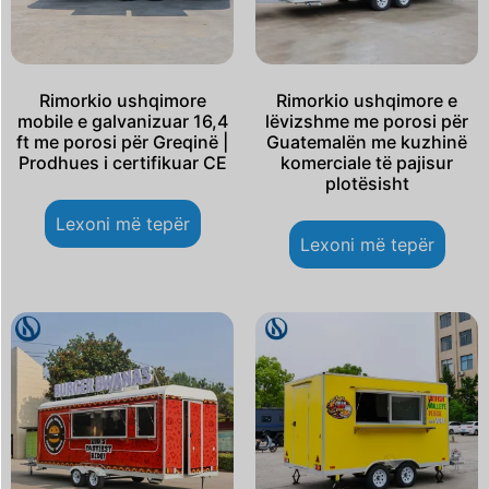
Rimorkio ushqimore
Rimorkio ushqimore e
mobile e galvanizuar 16,4
lëvizshme me porosi për
ft me porosi për Greqinë |
Guatemalën me kuzhinë
Prodhues i certifikuar CE
komerciale të pajisur
plotësisht
Lexoni më tepër
Lexoni më tepër