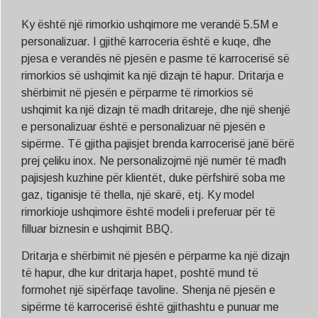
Ky është një rimorkio ushqimore me verandë 5.5M e
personalizuar. I gjithë karroceria është e kuqe, dhe
pjesa e verandës në pjesën e pasme të karrocerisë së
rimorkios së ushqimit ka një dizajn të hapur. Dritarja e
shërbimit në pjesën e përparme të rimorkios së
ushqimit ka një dizajn të madh dritareje, dhe një shenjë
e personalizuar është e personalizuar në pjesën e
sipërme. Të gjitha pajisjet brenda karrocerisë janë bërë
prej çeliku inox. Ne personalizojmë një numër të madh
pajisjesh kuzhine për klientët, duke përfshirë soba me
gaz, tiganisje të thella, një skarë, etj. Ky model
rimorkioje ushqimore është modeli i preferuar për të
filluar biznesin e ushqimit BBQ.
Dritarja e shërbimit në pjesën e përparme ka një dizajn
të hapur, dhe kur dritarja hapet, poshtë mund të
formohet një sipërfaqe tavoline. Shenja në pjesën e
sipërme të karrocerisë është gjithashtu e punuar me