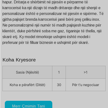
hapur. Dritarja e shërbimit në pjesën e përparme të
karrocerisë ka një dizajn të madh dritareje dhe një shenjë e
personalizuar është e personalizuar në pjesën e sipërme. Të
gjitha pajisjet brenda karrocerisë janë bërë prej çeliku inox.
Ne personalizojmë një numër të madh pajisjesh kuzhine për
klientët, duke përfshirë soba me gaz, tiganisje të thella, një
skarë etj. Ky model rimorkioje ushqimi është modeli i
preferuar për të filluar biznesin e ushqimit për skarë.
Koha Kryesore
Sasia (Njësitë)
1
>1
Koha e përafërt (Ditët)
30
Për t'u negociuar
Merr Çmimin Tani