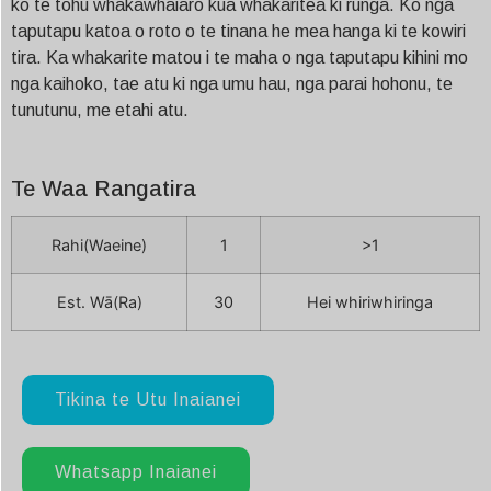
ko te tohu whakawhaiaro kua whakaritea ki runga. Ko nga
taputapu katoa o roto o te tinana he mea hanga ki te kowiri
tira. Ka whakarite matou i te maha o nga taputapu kihini mo
nga kaihoko, tae atu ki nga umu hau, nga parai hohonu, te
tunutunu, me etahi atu.
Te Waa Rangatira
Rahi(Waeine)
1
>1
Est. Wā(Ra)
30
Hei whiriwhiringa
Tikina te Utu Inaianei
Whatsapp Inaianei