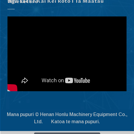
Nga Taeke Kai Kei Roto I Ta Maatau Wheketere
Български
Eesti
Norsk nynorsk
Српски језик
Hrvatski
Dansk
Latviešu valoda
Slovenščina
Čeština
Ελληνικά
Македонски јазик
Mana pupuri © Henan Honlu Machinery Equipment Co.,
Shqip
Ltd. Katoa te mana pupuri.
Nederlands