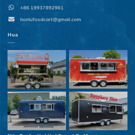
+86 19937892961
honlufoodcart@gmail.com
Hua
Svenska
Slovenčina
Norsk bokmål
हिन्दी
Nederlands (België)