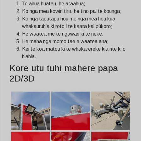
Te ahua huatau, he ataahua;
Ko nga mea kowiri tira, he tino pai te kounga;
Ko nga taputapu hou me nga mea hou kua
whakauruhia ki roto i te kaata kai pūkoro;
He waatea me te ngawari ki te neke;
He maha nga momo tae e waatea ana;
Kei te koa matou ki te whakarereke kia rite ki o
hiahia.
Kore utu tuhi mahere papa
2D/3D