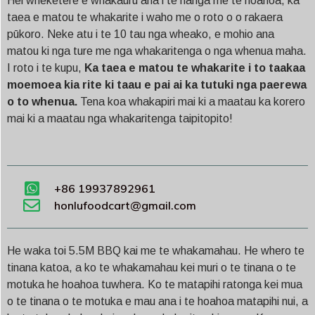
Hei wheketere e whakauru ana i te hanga me te hoahoa, ka
taea e matou te whakarite i waho me o roto o o rakaera
pūkoro. Neke atu i te 10 tau nga wheako, e mohio ana
matou ki nga ture me nga whakaritenga o nga whenua maha.
I roto i te kupu,
Ka taea e matou te whakarite i to taakaa
moemoea kia rite ki taau e pai ai ka tutuki nga paerewa
o to whenua.
Tena koa whakapiri mai ki a maatau ka korero
mai ki a maatau nga whakaritenga taipitopito!
+86 19937892961
honlufoodcart@gmail.com
He waka toi 5.5M BBQ kai me te whakamahau. He whero te
tinana katoa, a ko te whakamahau kei muri o te tinana o te
motuka he hoahoa tuwhera. Ko te matapihi ratonga kei mua
o te tinana o te motuka e mau ana i te hoahoa matapihi nui, a