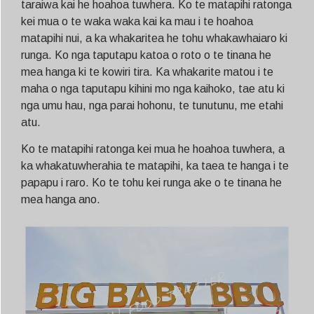
taraiwa kai he hoahoa tuwhera. Ko te matapihi ratonga
kei mua o te waka waka kai ka mau i te hoahoa
matapihi nui, a ka whakaritea he tohu whakawhaiaro ki
runga. Ko nga taputapu katoa o roto o te tinana he
mea hanga ki te kowiri tira. Ka whakarite matou i te
maha o nga taputapu kihini mo nga kaihoko, tae atu ki
nga umu hau, nga parai hohonu, te tunutunu, me etahi
atu.
Ko te matapihi ratonga kei mua he hoahoa tuwhera, a
ka whakatuwherahia te matapihi, ka taea te hanga i te
papapu i raro. Ko te tohu kei runga ake o te tinana he
mea hanga ano.