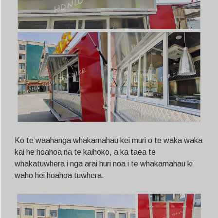
Ko te waahanga whakamahau kei muri o te waka waka
kai he hoahoa na te kaihoko, a ka taea te
whakatuwhera i nga arai huri noa i te whakamahau ki
waho hei hoahoa tuwhera.