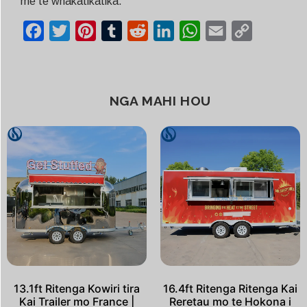
me te whakatikatika.
Facebook
Twitter
Pinterest
Tumblr
Reddit
LinkedIn
WhatsApp
Email
Copy
Link
NGA MAHI HOU
13.1ft Ritenga Kowiri tira
16.4ft Ritenga Ritenga Kai
Kai Trailer mo France |
Reretau mo te Hokona i