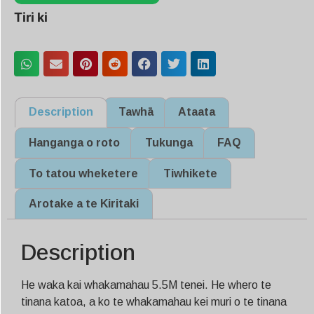
Tiri ki
Description
Tawhā
Ataata
Hanganga o roto
Tukunga
FAQ
To tatou wheketere
Tiwhikete
Arotake a te Kiritaki
Description
He waka kai whakamahau 5.5M tenei. He whero te
tinana katoa, a ko te whakamahau kei muri o te tinana