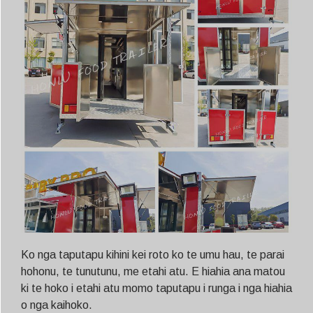
Ko nga taputapu kihini kei roto ko te umu hau, te parai
hohonu, te tunutunu, me etahi atu. E hiahia ana matou
ki te hoko i etahi atu momo taputapu i runga i nga hiahia
o nga kaihoko.