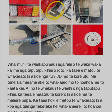
Whai muri i te whakapumau i nga rahi o te waka waka
kai me nga taputapu kihini o roto, ka taea e matou te
whakarato ki a koe nga tuhi 3D mo te kore utu. Ma
tenei ka marama ake to whakaaro mo to hoahoa me to
kaata kai. A, no te whakau i te waahi o nga taputapu
kihini, ka taea e maatau te korero ki a koe ma te
mahere papa. Ka taea hoki e matou te whakarato ki a
koe nga tuhinga taketake hei whakahaere i to hoahoa