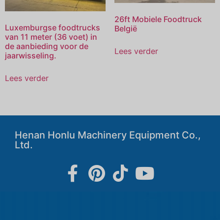
26ft Mobiele Foodtruck
Luxemburgse foodtrucks
België
van 11 meter (36 voet) in
de aanbieding voor de
Lees verder
jaarwisseling.
Lees verder
Henan Honlu Machinery Equipment Co.,
Ltd.