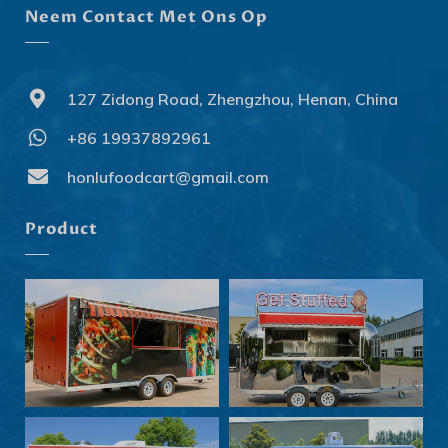
Neem Contact Met Ons Op
127 Zidong Road, Zhengzhou, Henan, China
+86 19937892961
Svenska
Slovenčina
honlufoodcart@gmail.com
Norsk bokmål
Product
हिन्दी
Nederlands (België)
Български
Eesti
Maori
Norsk nynorsk
Српски језик