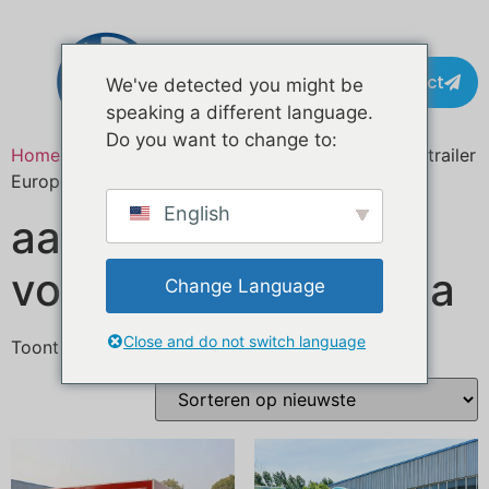
Contact
We've detected you might be
speaking a different language.
Do you want to change to:
Home
/ Producten getagged “custom length food trailer
Europe”
English
aangepaste lengte
voedseltrailer Europa
Change Language
Close and do not switch language
Toont alle 4 resultaten