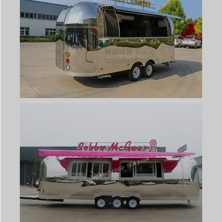
Svenska
Slovenčina
Norsk bokmål
हिन्दी
Nederlands (België)
Български
Eesti
Maori
Norsk nynorsk
Српски језик
Hrvatski
Dansk
Latviešu valoda
Slovenščina