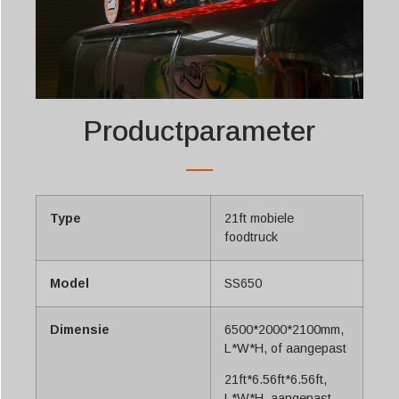
Productparameter
Type
21ft mobiele
foodtruck
Model
SS650
Dimensie
6500*2000*2100mm,
L*W*H, of aangepast
21ft*6.56ft*6.56ft,
L*W*H, aangepast