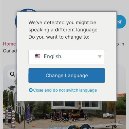
Contact
We've detected you might be
speaking a different language.
Do you want to change to:
Home
/
Product
/ 21ft mobiele voedseltrailer te koop in
Canada | CE- en DOT-gecertificeerd
English
Change Language
Close and do not switch language