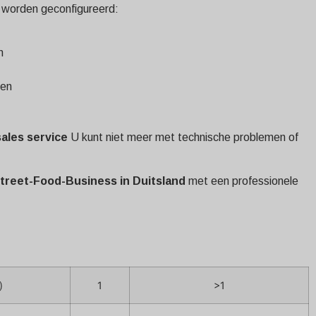
l worden geconfigureerd:
m
hen
sales service
U kunt niet meer met technische problemen of
treet-Food-Business in Duitsland
met een professionele
)
1
>1