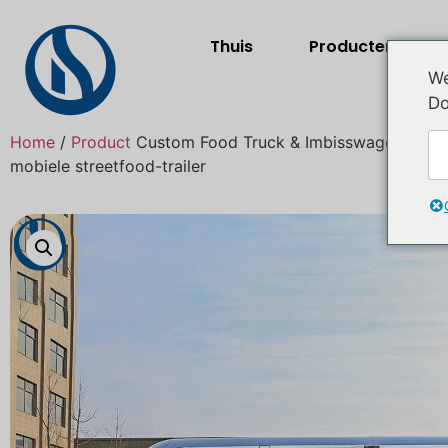
Thuis
Producten
We
Do
Home
/
Product
Custom Food Truck & Imbisswagen für D
mobiele streetfood-trailer