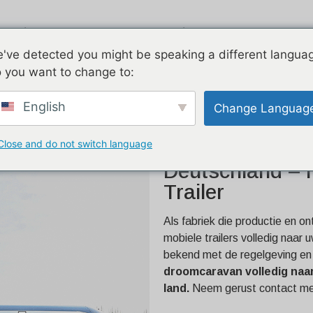
Airstream
Gegalvaniseerd
Twee v
've detected you might be speaking a different langua
 you want to change to:
eutschland – Hogere
English
Change Languag
Close and do not switch language
Custom Food T
Deutschland – 
Trailer
Als fabriek die productie en 
mobiele trailers volledig naar
bekend met de regelgeving en
droomcaravan volledig naa
land.
Neem gerust contact met