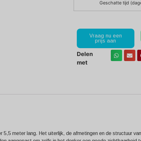
Geschatte tijd (dag
Vraag nu een
prijs aan
Delen
met
veer 5,5 meter lang. Het uiterlijk, de afmetingen en de structu
rden aangepast om zelfs in het donker een goede zichtbaarheid 