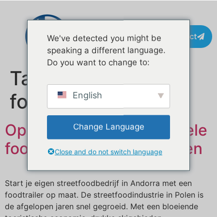
Contact
We've detected you might be
speaking a different language.
Do you want to change to:
Tag:
koop een
foodtrailer polen
English
Op maat gemaakte mobiele
Change Language
foodtrailer te koop in Polen
Close and do not switch language
Start je eigen streetfoodbedrijf in Andorra met een
foodtrailer op maat. De streetfoodindustrie in Polen is
de afgelopen jaren snel gegroeid. Met een bloeiende