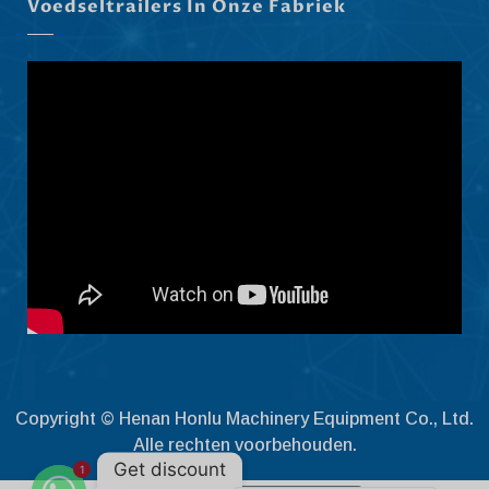
Voedseltrailers In Onze Fabriek
Slovenščina
Čeština
Ελληνικά
Македонски јазик
Shqip
العربية
Polski
Русский
Português
Italiano
Deutsch
Français
Copyright © Henan Honlu Machinery Equipment Co., Ltd.
Español
Alle rechten voorbehouden.
Get discount
1
English