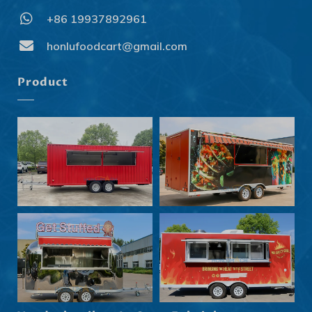
+86 19937892961
Svenska
Slovenčina
honlufoodcart@gmail.com
Norsk bokmål
Product
हिन्दी
Nederlands (België)
Български
Eesti
Maori
Norsk nynorsk
Српски језик
Hrvatski
Dansk
Latviešu valoda