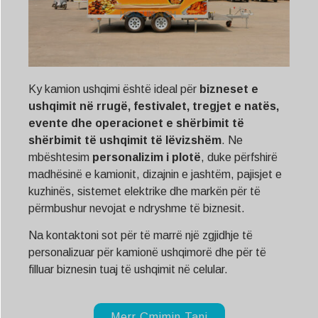
Ky kamion ushqimi është ideal për
bizneset e
ushqimit në rrugë, festivalet, tregjet e natës,
evente dhe operacionet e shërbimit të
shërbimit të ushqimit të lëvizshëm
. Ne
mbështesim
personalizim i plotë
, duke përfshirë
madhësinë e kamionit, dizajnin e jashtëm, pajisjet e
kuzhinës, sistemet elektrike dhe markën për të
përmbushur nevojat e ndryshme të biznesit.
Na kontaktoni sot për të marrë një zgjidhje të
personalizuar për kamionë ushqimorë dhe për të
filluar biznesin tuaj të ushqimit në celular.
Merr Çmimin Tani