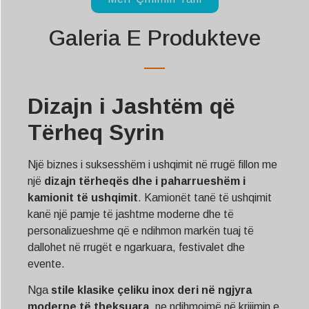
Galeria E Produkteve
Dizajn i Jashtëm që
Tërheq Syrin
Një biznes i suksesshëm i ushqimit në rrugë fillon me
një
dizajn tërheqës dhe i paharrueshëm i
kamionit të ushqimit
. Kamionët tanë të ushqimit
kanë një pamje të jashtme moderne dhe të
personalizueshme që e ndihmon markën tuaj të
dallohet në rrugët e ngarkuara, festivalet dhe
evente.
Nga
stile klasike çeliku inox deri në ngjyra
moderne të theksuara
, ne ndihmojmë në krijimin e