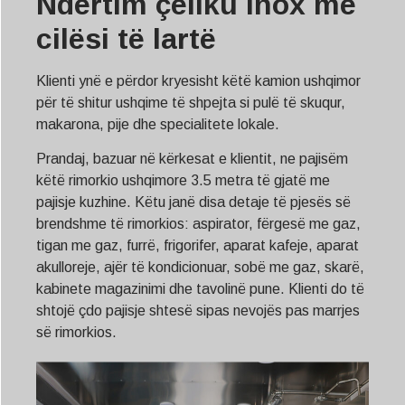
Ndërtim çeliku inox me
cilësi të lartë
Klienti ynë e përdor kryesisht këtë kamion ushqimor
për të shitur ushqime të shpejta si pulë të skuqur,
makarona, pije dhe specialitete lokale.
Prandaj, bazuar në kërkesat e klientit, ne pajisëm
këtë rimorkio ushqimore 3.5 metra të gjatë me
pajisje kuzhine. Këtu janë disa detaje të pjesës së
brendshme të rimorkios: aspirator, fërgesë me gaz,
tigan me gaz, furrë, frigorifer, aparat kafeje, aparat
akulloreje, ajër të kondicionuar, sobë me gaz, skarë,
kabinete magazinimi dhe tavolinë pune. Klienti do të
shtojë çdo pajisje shtesë sipas nevojës pas marrjes
së rimorkios.