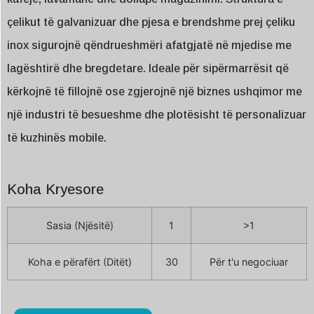
çelikut të galvanizuar dhe pjesa e brendshme prej çeliku
inox sigurojnë qëndrueshmëri afatgjatë në mjedise me
lagështirë dhe bregdetare. Ideale për sipërmarrësit që
kërkojnë të fillojnë ose zgjerojnë një biznes ushqimor me
një industri të besueshme dhe plotësisht të personalizuar
të kuzhinës mobile.
Koha Kryesore
Sasia (Njësitë)
1
>1
Koha e përafërt (Ditët)
30
Për t'u negociuar