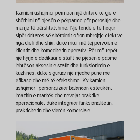
Kamioni ushqimor përmban një dritare të gjerë
shërbimi në pjesën e përparme për porositje dhe
marrje të përshtatshme. Një tendë e tërhequr
sipër dritares së shërbimit ofron mbrojtje efektive
nga dielli dhe shiu, duke rritur më tej përvojën e
klientit dhe komoditetin operativ. Për më tepër,
një hyrje e dedikuar e stafit në pjesën e pasme
lehtëson aksesin e stafit dhe funksionimin e
kuzhinës, duke siguruar një rrjedhë pune më
efikase dhe më të efektshme. Ky kamion
ushqimor i personalizuar balancon estetikën,
imazhin e markës dhe nevojat praktike
operacionale, duke integruar funksionalitetin,
prakticitetin dhe vlerën komerciale.