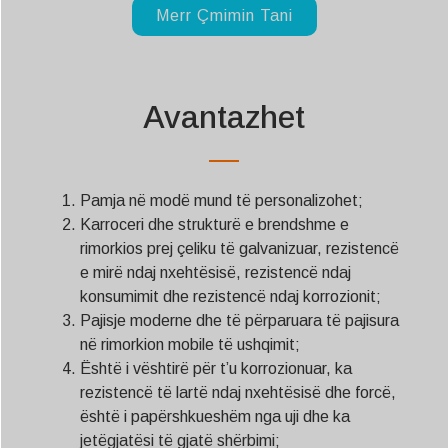
Merr Çmimin Tani
Avantazhet
Pamja në modë mund të personalizohet;
Karroceri dhe strukturë e brendshme e
rimorkios prej çeliku të galvanizuar, rezistencë
e mirë ndaj nxehtësisë, rezistencë ndaj
konsumimit dhe rezistencë ndaj korrozionit;
Pajisje moderne dhe të përparuara të pajisura
në rimorkion mobile të ushqimit;
Është i vështirë për t’u korrozionuar, ka
rezistencë të lartë ndaj nxehtësisë dhe forcë,
është i papërshkueshëm nga uji dhe ka
jetëgjatësi të gjatë shërbimi;