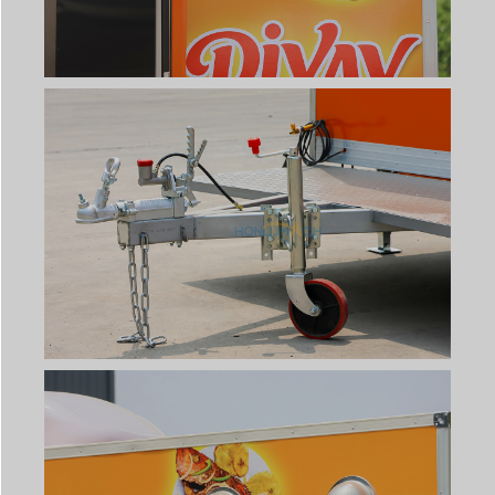
Svenska
Slovenčina
Norsk bokmål
हिन्दी
Nederlands (België)
Български
Eesti
Maori
Norsk nynorsk
Српски језик
Hrvatski
Dansk
Latviešu valoda
Slovenščina