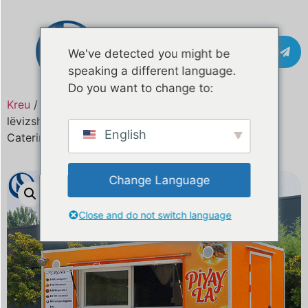
Kontakti
We've detected you might be
speaking a different language.
Do you want to change to:
Kreu
/
Produkt
/ Kamion ushqimor i personalizuar i
lëvizshëm i ndërtuar për Fixhi | Rruga Ushqim &
English
Catering Biznes Gati
Change Language
Close and do not switch language