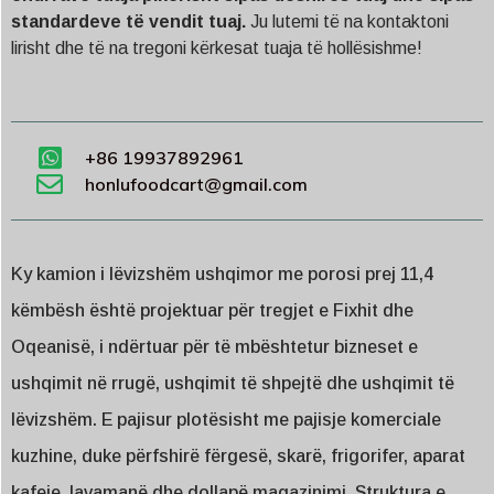
standardeve të vendit tuaj.
Ju lutemi të na kontaktoni
lirisht dhe të na tregoni kërkesat tuaja të hollësishme!
+86 19937892961
honlufoodcart@gmail.com
Ky kamion i lëvizshëm ushqimor me porosi prej 11,4
këmbësh është projektuar për tregjet e Fixhit dhe
Oqeanisë, i ndërtuar për të mbështetur bizneset e
ushqimit në rrugë, ushqimit të shpejtë dhe ushqimit të
lëvizshëm. E pajisur plotësisht me pajisje komerciale
kuzhine, duke përfshirë fërgesë, skarë, frigorifer, aparat
kafeje, lavamanë dhe dollapë magazinimi. Struktura e