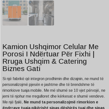
Kamion Ushqimor Celular Me
Porosi I Ndërtuar Për Fixhi |
Rruga Ushqim & Catering
Biznes Gati
Si një fabrikë që integron prodhimin dhe dizajnin, ne mund të
personalizojmë pjesën e jashtme dhe të brendshme të
rimorkiove tuaja mobile. Me më shumë se 10 vjet përvojë, ne
jemi të njohur me rregulloret dhe kërkesat e shumë vendeve.
Me një fjalë,
Ne mund ta personalizojmë rimorkion e
ëndrrave tuaja pikërisht sipas dëshirës tuaj dhe sipas