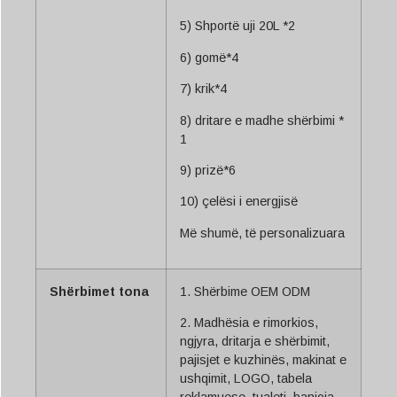
5) Shportë uji 20L *2
6) gomë*4
7) krik*4
8) dritare e madhe shërbimi *
1
9) prizë*6
10) çelësi i energjisë
Më shumë, të personalizuara
Shërbimet tona
1. Shërbime OEM ODM
2. Madhësia e rimorkios,
ngjyra, dritarja e shërbimit,
pajisjet e kuzhinës, makinat e
ushqimit, LOGO, tabela