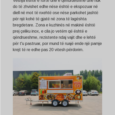
Veshja është e fortë dhe e qëndrueshme dhe nuk
do të zhvishet edhe nëse është e ekspozuar në
diell në mot të nxehtë ose nëse parkohet jashtë
për një kohë të gjatë në zona të lagështa
bregdetare. Zona e kuzhinës në makinë është
prej çeliku inox, e cila jo vetëm që është e
qëndrueshme, rezistente ndaj vajit dhe e lehtë
për t'u pastruar, por mund të ruajë ende një pamje
krejt të re edhe pas 20 vitesh përdorim.