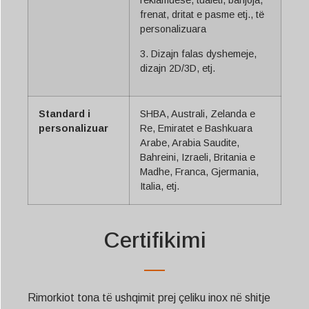
reklamuese, tualeti, banjoja,
frenat, dritat e pasme etj., të
personalizuara
3. Dizajn falas dyshemeje,
dizajn 2D/3D, etj.
Standard i
SHBA, Australi, Zelanda e
personalizuar
Re, Emiratet e Bashkuara
Arabe, Arabia Saudite,
Bahreini, Izraeli, Britania e
Madhe, Franca, Gjermania,
Italia, etj.
Certifikimi
Rimorkiot tona të ushqimit prej çeliku inox në shitje