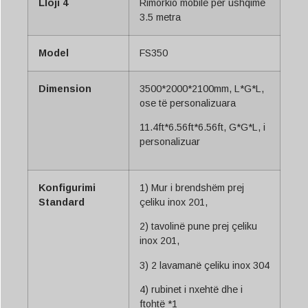
Lloji 4
Rimorkio mobile për ushqime
3.5 metra
Model
FS350
Dimension
3500*2000*2100mm, L*G*L,
ose të personalizuara
11.4ft*6.56ft*6.56ft, G*G*L, i
personalizuar
Konfigurimi
1) Mur i brendshëm prej
Standard
çeliku inox 201,
2) tavolinë pune prej çeliku
inox 201,
3) 2 lavamanë çeliku inox 304
4) rubinet i nxehtë dhe i
ftohtë *1