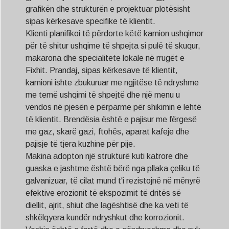
grafikën dhe strukturën e projektuar plotësisht
sipas kërkesave specifike të klientit.
Klienti planifikoi të përdorte këtë kamion ushqimor
për të shitur ushqime të shpejta si pulë të skuqur,
makarona dhe specialitete lokale në rrugët e
Fixhit. Prandaj, sipas kërkesave të klientit,
kamioni ishte zbukuruar me ngjitëse të ndryshme
me temë ushqimi të shpejtë dhe një menu u
vendos në pjesën e përparme për shikimin e lehtë
të klientit. Brendësia është e pajisur me fërgesë
me gaz, skarë gazi, ftohës, aparat kafeje dhe
pajisje të tjera kuzhine për pije.
Makina adopton një strukturë kuti katrore dhe
guaska e jashtme është bërë nga pllaka çeliku të
galvanizuar, të cilat mund t'i rezistojnë në mënyrë
efektive erozionit të ekspozimit të dritës së
diellit, ajrit, shiut dhe lagështisë dhe ka veti të
shkëlqyera kundër ndryshkut dhe korrozionit.