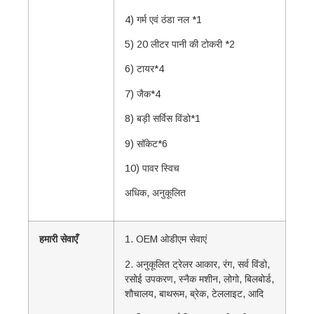
4) गर्म एवं ठंडा नल *1
5) 20 लीटर पानी की टोकरी *2
6) टायर*4
7) जैक*4
8) बड़ी सर्विस विंडो*1
9) सॉकेट*6
10) पावर स्विच
अधिक, अनुकूलित
हमारी सेवाएँ
1. OEM ओडीएम सेवाएं
2. अनुकूलित ट्रेलर आकार, रंग, सर्व विंडो,
रसोई उपकरण, स्नैक मशीन, लोगो, बिलबोर्ड,
शौचालय, बाथरूम, ब्रेक, टेललाइट, आदि